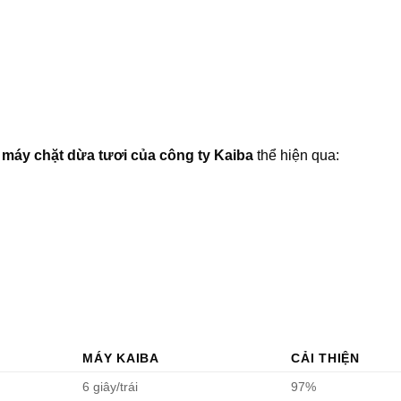
 máy chặt dừa tươi của công ty Kaiba
thể hiện qua:
MÁY KAIBA
CẢI THIỆN
6 giây/trái
97%