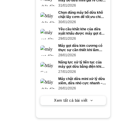
máy bổ dừa mini giá rẻ cho
dừa to và dừa nhỏ
31/01/2026
Chọn đúng máy bổ dừa khô
chặt lấy cơm để tối ưu chi
phí và năng suất mỗi ngày
30/01/2026
Yêu cầu khắt khe của dừa
xuất khẩu được máy gọt dừa
bằng điện đáp ứng ra sao?
29/01/2026
Máy gọt dừa kim cương có
thực sự cần thiết khi làm
dừa xuất khẩu số lượng lớn?
28/01/2026
Năng lực xử lý liên tục của
máy gọt dừa bằng điện khi
gọt dừa to trong cao điểm
27/01/2026
mùa vụ
Máy chặt dừa mini xử lý dừa
xiêm, dừa nhỏ cực nhanh –
tiết kiệm công lao động
26/01/2026
Xem tất cả bài viết