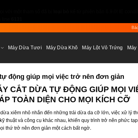
i với một tham số đã bị
loại bỏ
kể từ phiên bản 6.9.0! IE condi
 line
6131
Bảo
Máy Dừa Tươi
Máy Dừa Khô
Máy Lột Vỏ Trứng
Máy
tự động giúp mọi việc trở nên đơn giản
Y CẮT DỪA TỰ ĐỘNG GIÚP MỌI VI
HÁP TOÀN DIỆN CHO MỌI KÍCH CỠ
i dừa xiêm nhỏ nhắn đến những trái dừa da cỡ lớn, việc xử lý t
kỹ thuật và công cụ khác nhau, khiến quy trình trở nên phức tạp
i thứ trở nên đơn giản một cách bất ngờ.