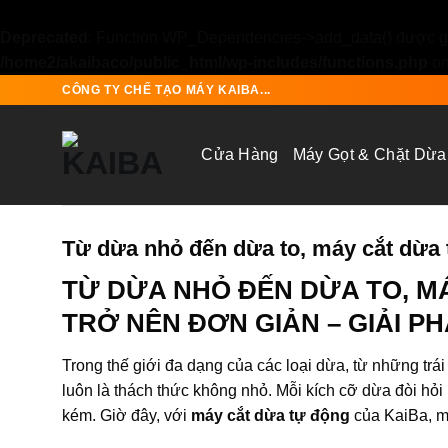
Deprecated
: Function WP_Dependencies->add_data() được gọ
/home2/akaibaco/public_html/wp-includes/functions.php
on
Skip
CÔNG TY CHẾ TẠO MÁY KAIBA...
to
content
Cửa Hàng
Máy Gọt & Chặt Dừa
Từ dừa nhỏ đến dừa to, máy cắt dừa 
TỪ DỪA NHỎ ĐẾN DỪA TO, MÁ
TRỞ NÊN ĐƠN GIẢN – GIẢI P
Trong thế giới đa dạng của các loại dừa, từ những trá
luôn là thách thức không nhỏ. Mỗi kích cỡ dừa đòi hỏi 
kém. Giờ đây, với
máy cắt dừa tự động
của KaiBa, mọ