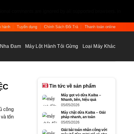
tional comments are ignored by all supported browsers. in
 hành
Tuyển dụng
Chính Sách Đổi Trả
Thanh toán online
 Nha Đam
Máy Lột Hành Tỏi Gừng
Loại Máy Khác
ỆC
Tin tức về sản phẩm
Máy gọt vỏ dừa Kaiba –
Nhanh, bền, hiệu quả
05/05/2026
hủ công
Máy chặt dừa Kaiba – Giải
 và tốn
pháp nhanh, an toàn
05/05/2026
Giải bài toán nhân công với