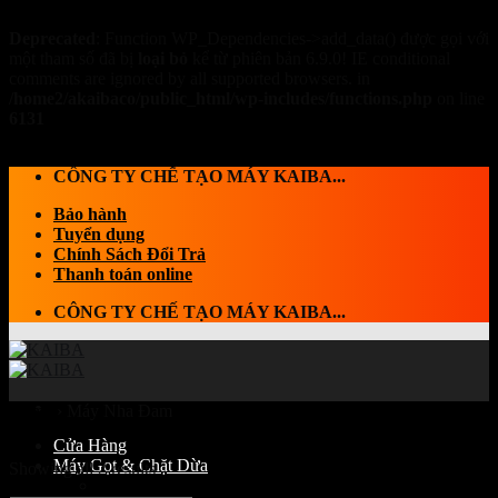
Deprecated
: Function WP_Dependencies->add_data() được gọi với
một tham số đã bị
loại bỏ
kể từ phiên bản 6.9.0! IE conditional
comments are ignored by all supported browsers. in
/home2/akaibaco/public_html/wp-includes/functions.php
on line
6131
Skip to content
CÔNG TY CHẾ TẠO MÁY KAIBA...
Bảo hành
Tuyển dụng
Chính Sách Đổi Trả
Thanh toán online
CÔNG TY CHẾ TẠO MÁY KAIBA...
Home
›
Máy Nha Đam
Filter
Cửa Hàng
Máy Gọt & Chặt Dừa
Showing all 2 results
Máy Chặt dừa