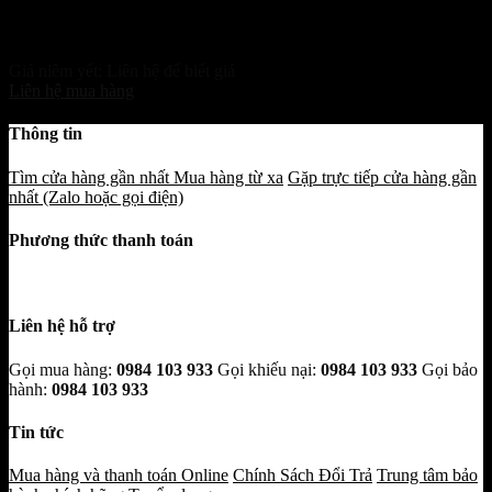
Máy Gọt Vỏ Nha Đam
Giá niêm yết:
Liên hệ để biết giá
Liên hệ mua hàng
Thông tin
Tìm cửa hàng gần nhất
Mua hàng từ xa
Gặp trực tiếp cửa hàng gần
nhất (Zalo hoặc gọi điện)
Phương thức thanh toán
Liên hệ hỗ trợ
Gọi mua hàng:
0984 103 933
Gọi khiếu nại:
0984 103 933
Gọi bảo
hành:
0984 103 933
Tin tức
Mua hàng và thanh toán Online
Chính Sách Đổi Trả
Trung tâm bảo