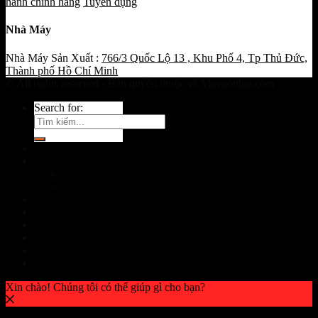
hành chính hãng
Tuyển dụng
Nhà Máy
Nhà Máy Sản Xuất :
766/3 Quốc Lộ 13 , Khu Phố 4, Tp Thủ Đức,
Thành phố Hồ Chí Minh
© All rights reserved - Bản quyền thuộc về Maygotdua.com
Search for:
Cửa hàng
Máy Gọt & Chặt dừa
Máy Chặt dừa
Máy Gọt Dừa
Máy Dừa Tươi
Máy Dừa Khô
Máy Lột Vỏ Trứng
Máy Nha Đam
Máy Lột Hành Tỏi Gừng
Loại Máy Khác
Xin chào! Chúng tôi có thể giúp gì cho bạn?