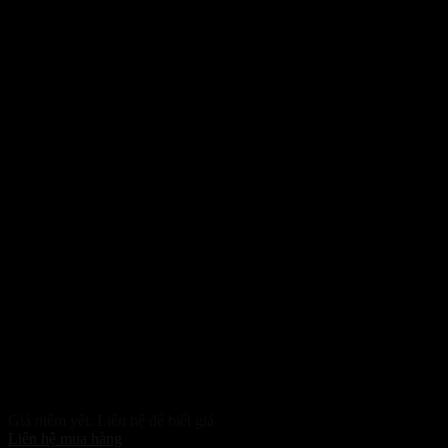
Máy Dập Hạt Nha Đam
Giá niêm yết:
Liên hệ để biết giá
Liên hệ mua hàng