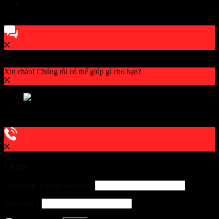
0984103933
Xin chào! Chúng tôi có thể giúp gì cho bạn?
Xin chào! Chúng tôi có thể giúp gì cho bạn?
Hỗ trợ
0984103933
Login
Username or email address
*
Password
*