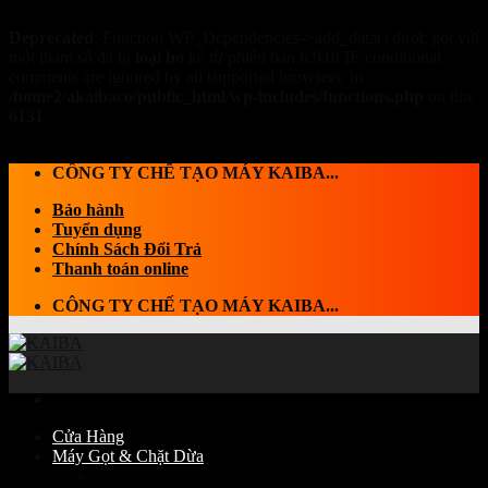
Deprecated
: Function WP_Dependencies->add_data() được gọi với
một tham số đã bị
loại bỏ
kể từ phiên bản 6.9.0! IE conditional
comments are ignored by all supported browsers. in
/home2/akaibaco/public_html/wp-includes/functions.php
on line
6131
Skip to content
CÔNG TY CHẾ TẠO MÁY KAIBA...
Bảo hành
Tuyển dụng
Chính Sách Đổi Trả
Thanh toán online
CÔNG TY CHẾ TẠO MÁY KAIBA...
Cửa Hàng
Máy Gọt & Chặt Dừa
Máy Chặt dừa