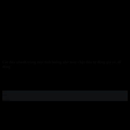
Cắt dừa nhanh trong mọi tình huống nhờ máy chặt dừa tự động giá rẻ, dễ
dùng
CHIẾN LƯỢC VẬN HÀNH 2026: CẮT DỪA NHANH TRONG
MỌI TÌNH HUỐNG VỚI HỆ THỐNG...
09
Th1