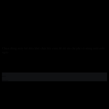
Chọn đúng máy bổ dừa khô chặt lấy cơm để tối ưu chi phí và năng suất mỗi
ngày
TỐI ƯU HÓA LỢI NHUẬN NGÀNH DỪA 2026: TẠI SAO
CHỌN ĐÚNG MÁY BỔ DỪA...
30
Th1