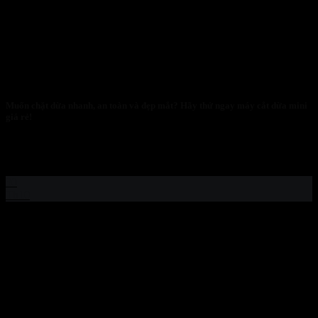
Muốn chặt dừa nhanh, an toàn và đẹp mắt? Hãy thử ngay máy cắt dừa mini
giá rẻ!
Muốn chặt dừa nhanh, an toàn và đẹp mắt? Hãy thử ngay máy cắt
dừa...
30
Th10