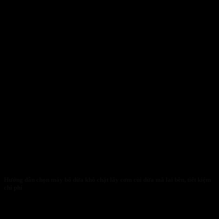
Hướng dẫn chọn máy bổ dừa khô chặt lấy cơm cùi dừa mã lai bền, tiết kiệm
chi phí
Bí quyết lựa chọn máy bổ dừa khô và máy chặt dừa tươi hiệu quả...