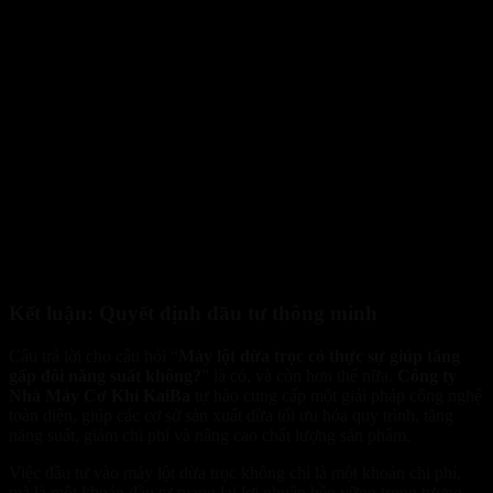
Kết luận: Quyết định đầu tư thông minh
Câu trả lời cho câu hỏi “
Máy lột dừa trọc có thực sự giúp tăng
gấp đôi năng suất không?
” là có, và còn hơn thế nữa.
Công ty
Nhà Máy Cơ Khí KaiBa
tự hào cung cấp một giải pháp công nghệ
toàn diện, giúp các cơ sở sản xuất dừa tối ưu hóa quy trình, tăng
năng suất, giảm chi phí và nâng cao chất lượng sản phẩm.
Việc đầu tư vào máy lột dừa trọc không chỉ là một khoản chi phí,
mà là một khoản đầu tư mang lại lợi nhuận bền vững trong tương