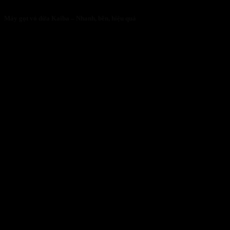
Máy gọt vỏ dừa Kaiba – Nhanh, bền, hiệu quả
05/05/2026