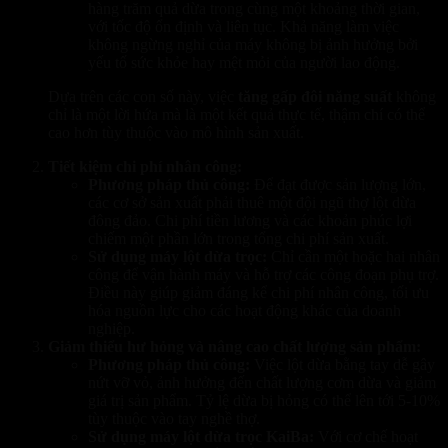
hàng trăm quả dừa trong cùng một khoảng thời gian,
với tốc độ ổn định và liên tục. Khả năng làm việc
không ngừng nghỉ của máy không bị ảnh hưởng bởi
yếu tố sức khỏe hay mệt mỏi của người lao động.
Dựa trên các con số này, việc
tăng gấp đôi năng suất
không
chỉ là một lời hứa mà là một kết quả thực tế, thậm chí có thể
cao hơn tùy thuộc vào mô hình sản xuất.
Tiết kiệm chi phí nhân công:
Phương pháp thủ công:
Để đạt được sản lượng lớn,
các cơ sở sản xuất phải thuê một đội ngũ thợ lột dừa
đông đảo. Chi phí tiền lương và các khoản phúc lợi
chiếm một phần lớn trong tổng chi phí sản xuất.
Sử dụng máy lột dừa trọc:
Chỉ cần một hoặc hai nhân
công để vận hành máy và hỗ trợ các công đoạn phụ trợ.
Điều này giúp giảm đáng kể chi phí nhân công, tối ưu
hóa nguồn lực cho các hoạt động khác của doanh
nghiệp.
Giảm thiểu hư hỏng và nâng cao chất lượng sản phẩm:
Phương pháp thủ công:
Việc lột dừa bằng tay dễ gây
nứt vỡ vỏ, ảnh hưởng đến chất lượng cơm dừa và giảm
giá trị sản phẩm. Tỷ lệ dừa bị hỏng có thể lên tới 5-10%
tùy thuộc vào tay nghề thợ.
Sử dụng máy lột dừa trọc KaiBa:
Với cơ chế hoạt