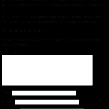
lai, giúp doanh nghiệp dừa Việt Nam tự tin vươn ra thị trường quốc
tế.
Hãy liên hệ ngay với
Công ty Nhà Máy Cơ Khí KaiBa
để được tư
vấn và lựa chọn sản phẩm phù hợp nhất với nhu cầu của bạn.
Để lại một bình luận
Email của bạn sẽ không được hiển thị công khai.
Các trường bắt
buộc được đánh dấu
*
Bình luận
*
Tên
*
Email
*