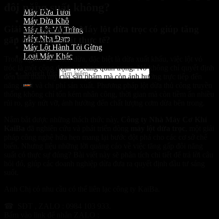
Máy Gọt Dừa
đôi năng suất không?
Máy Dừa Tươi
Máy Dừa Khô
Giải mã hiệu quả: Máy lột dừa trọc có giúp tăng
Máy Lột Vỏ Trứng
Máy Nha Đam
gấp đôi năng suất thực tế?
Máy Lột Hành Tỏi Gừng
Loại Máy Khác
Trong ngành chế biến dừa, đặc biệt là dừa xuất khẩu, việc lột vỏ
tróc là một công đoạn vô cùng quan trọng. Nó không chỉ quyết định
Search for:
đến tính thẩm mỹ của sản phẩm mà còn ảnh hưởng trực tiếp đến
năng suất và chi phí sản xuất. Phương pháp lột dừa thủ công truyền
thống không chỉ tốn kém nhân công, thời gian mà còn tiềm ẩn nhiều
rủi ro, gây nứt vỡ, ảnh hưởng đến chất lượng cơm dừa bên trong.
Nắm bắt được những thách thức này,
Công ty Nhà Máy Cơ Khí
KaiBa
đã nghiên cứu và phát triển dòng
máy lột dừa trọc
, một giải
pháp công nghệ hứa hẹn mang lại bước đột phá cho các cơ sở chế
biến. Nhưng liệu những lời quảng cáo về việc tăng gấp đôi năng
suất có thực sự đúng? Bài viết này sẽ phân tích chi tiết để trả lời câu
hỏi đó, giúp các doanh nghiệp dừa đưa ra quyết định đầu tư sáng
suốt.
Anh Chị có nhu cầu có thể liên lạc công ty KaiBa.
☎ SĐT , ZALO : 0984 103 933.
Bấm vào link để nhắn ZALO :
https://zalo.me/0984103933