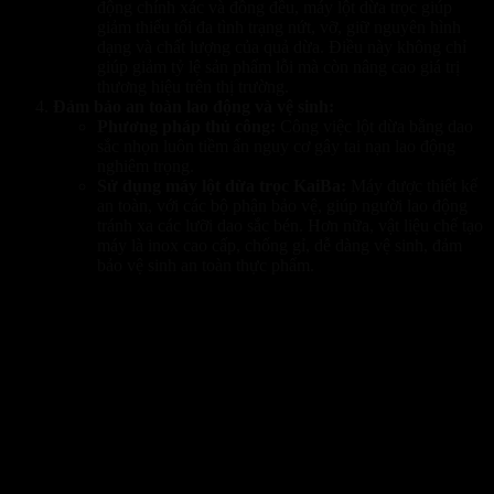
động chính xác và đồng đều, máy lột dừa trọc giúp
giảm thiểu tối đa tình trạng nứt, vỡ, giữ nguyên hình
dạng và chất lượng của quả dừa. Điều này không chỉ
giúp giảm tỷ lệ sản phẩm lỗi mà còn nâng cao giá trị
thương hiệu trên thị trường.
Đảm bảo an toàn lao động và vệ sinh:
Phương pháp thủ công:
Công việc lột dừa bằng dao
sắc nhọn luôn tiềm ẩn nguy cơ gây tai nạn lao động
nghiêm trọng.
Sử dụng máy lột dừa trọc KaiBa:
Máy được thiết kế
an toàn, với các bộ phận bảo vệ, giúp người lao động
tránh xa các lưỡi dao sắc bén. Hơn nữa, vật liệu chế tạo
máy là inox cao cấp, chống gỉ, dễ dàng vệ sinh, đảm
bảo vệ sinh an toàn thực phẩm.