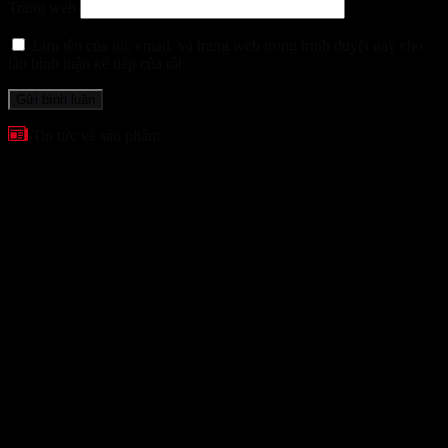
Trang web
Lưu tên của tôi, email, và trang web trong trình duyệt này cho
lần bình luận kế tiếp của tôi.
Tin tức về sản phẩm