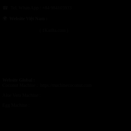
☎ Tel, WhatsApp : +84 984103933
🌍
Website Việt Nam :
https://1kaiba.com
( 1KaiBa.com )
https://maygotdua.com
https://maycatdua.com
https://maytrungcut.com
https://maynhadam.com
Website Global :
Coconut Machine :
https://machinecoconut.com
Aloe Vera Machine :
https://aloeveramachine.com
Egg Machine :
https://eggpeelmachine.com