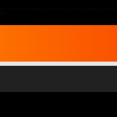
một tham số đã bị
loại bỏ
kể từ phiên bản 6.9.0! IE conditional comment
131