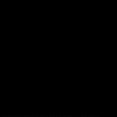
Doanh nghiệp nhỏ vẫn có thể sở hữu máy lột dừa trọc hiệu suất cao