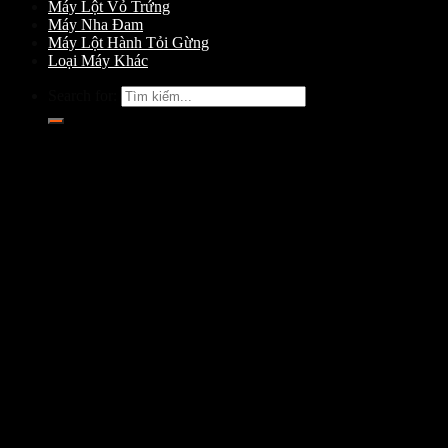
Máy Lột Vỏ Trứng
Máy Nha Đam
Máy Lột Hành Tỏi Gừng
Loại Máy Khác
Search for: