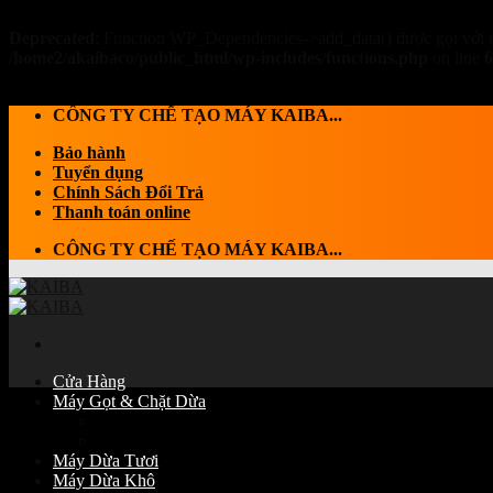
Deprecated
: Function WP_Dependencies->add_data() được gọi với 
/home2/akaibaco/public_html/wp-includes/functions.php
on line
6
Skip to content
CÔNG TY CHẾ TẠO MÁY KAIBA...
Bảo hành
Tuyển dụng
Chính Sách Đổi Trả
Thanh toán online
CÔNG TY CHẾ TẠO MÁY KAIBA...
Cửa Hàng
Máy Gọt & Chặt Dừa
Máy Chặt dừa
Máy Gọt Dừa
Máy Dừa Tươi
Máy Dừa Khô