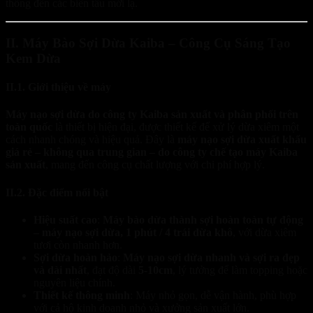
thống đến các biến tấu mới lạ.
II. Máy Bào Sợi Dừa Kaiba – Công Cụ Sáng Tạo
Kem Dừa
II.1. Giới thiệu về máy
Máy nạo sợi dừa do công ty Kaiba sản xuất và phân phối trên
toàn quốc
là thiết bị hiện đại, được thiết kế để xử lý dừa xiêm một
cách nhanh chóng và hiệu quả. Đây là
máy nạo sợi dừa xuất khẩu
giá rẻ – không qua trung gian – do công ty chế tạo máy Kaiba
sản xuất
, mang đến công cụ chất lượng với chi phí hợp lý.
II.2. Đặc điểm nổi bật
Hiệu suất cao
:
Máy bào dừa thành sợi hoàn toàn tự động
– máy nạo sợi dừa, 1 phút / 4 trái dừa khô
, với dừa xiêm
tươi còn nhanh hơn.
Sợi dừa hoàn hảo
:
Máy nạo sợi dừa nhanh và sợi ra đẹp
và dài nhất
, đạt độ dài
5-10cm
, lý tưởng để làm topping hoặc
nguyên liệu chính.
Thiết kế thông minh
: Máy nhỏ gọn, dễ vận hành, phù hợp
với cả hộ kinh doanh nhỏ và xưởng sản xuất lớn.