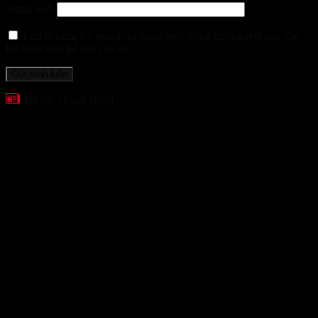
Trang web
Lưu tên của tôi, email, và trang web trong trình duyệt này cho
lần bình luận kế tiếp của tôi.
Tin tức về sản phẩm