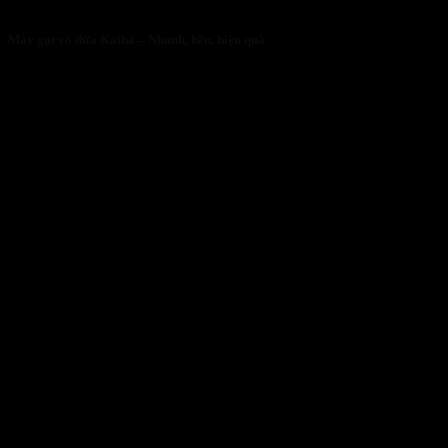
Máy gọt vỏ dừa Kaiba – Nhanh, bền, hiệu quả
05/05/2026