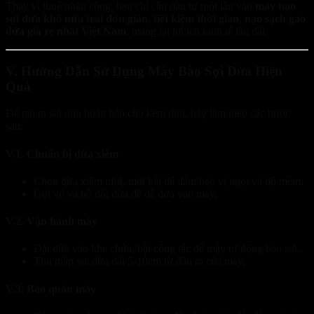
Thay vì thuê nhân công, bạn chỉ cần đầu tư một lần vào
máy nạo
sợi dừa khô nửa trái đơn giản, tiết kiệm thời gian, nạo sạch gáo
dừa giá rẻ nhất Việt Nam
, mang lại lợi ích kinh tế lâu dài.
V. Hướng Dẫn Sử Dụng Máy Bào Sợi Dừa Hiệu
Quả
Để tạo ra sợi dừa hoàn hảo cho kem dừa, hãy làm theo các bước
sau:
V.1. Chuẩn bị dừa xiêm
Chọn dừa xiêm tươi, mới hái để đảm bảo vị ngọt và độ mềm.
Gọt vỏ và bổ đôi dừa để dễ đưa vào máy.
V.2. Vận hành máy
Đặt dừa vào khe chứa, bật công tắc để máy tự động bào sợi.
Thu thập sợi dừa dài 5-10cm từ đầu ra của máy.
V.3. Bảo quản máy