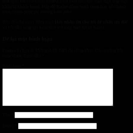
thời gian mà còn tạo ra những món kem dừa độc đáo, đáp ứng mọi
khẩu vị khách hàng. Hãy để Kaiba đồng hành cùng bạn trên hành
trình chinh phục thị trường kem dừa!
Hãy liên hệ ngay hôm nay!
Hãy nhắn tin cho tôi để nhận ưu đãi
và bắt đầu sáng tạo kem dừa với máy bào sợi từ Kaiba.
Để lại một bình luận
Email của bạn sẽ không được hiển thị công khai.
Các trường bắt
buộc được đánh dấu
*
Bình luận
*
Tên
*
Email
*