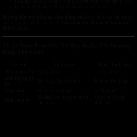
Rửa sạch máy sau khi sử dụng để tránh nước dừa làm gỉ sét.
Kiểm tra lưỡi bào định kỳ để đảm bảo độ sắc bén.
Hướng dẫn vựa dừa nạo dừa đúng cách
này giúp bạn vận hành
máy hiệu quả. Nếu cần hỗ trợ,
hãy nhắn tin cho tôi để nhận ưu
đãi
từ Kaiba!
VI. So Sánh Kem Dừa Từ Máy Kaiba Với Phương
Pháp Thủ Công
Yếu tố
Máy Kaiba
Nạo Thủ Công
Thời gian xử lý
Vài giây/trái
5-10 phút/trái
Chất lượng sợi
Dài, đều, đẹp (5-10cm)
Không đều, ngắn
dừa
Năng suất
Hàng trăm trái/giờ
Vài trái/giờ
Dễ dàng thử nghiệm nhiều
Hạn chế do mất
Tính sáng tạo
công thức
thời gian