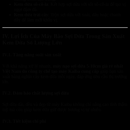
Kem dừa sô-cô-la
: Kết hợp sợi dừa với sốt sô-cô-la để tạo vị
ngọt đậm đà.
Kem dừa trái cây
: Trộn sợi dừa với xoài, dâu hoặc chanh
dây để làm mới khẩu vị.
IV. Lợi Ích Của Máy Bào Sợi Dừa Trong Sản Xuất
Kem Dừa Số Lượng Lớn
IV.1. Tăng năng suất sản xuất
Với khả năng xử lý nhanh,
máy nạo sợi dừa 5-10cm giá rẻ nhất
Việt Nam do công ty chế tạo máy Kaiba cung cấp
giúp bạn sản
xuất hàng nghìn cây kem dừa mỗi ngày, đáp ứng nhu cầu thị trường
lớn.
IV.2. Đảm bảo chất lượng sợi dừa
Sợi dừa dài, đều và đẹp từ máy Kaiba không chỉ nâng cao tính thẩm
mỹ mà còn giúp kem dừa giữ được hương vị tự nhiên.
IV.3. Tiết kiệm chi phí