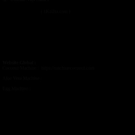
https://1kaiba.com
( 1KaiBa.com )
https://maygotdua.com
https://maycatdua.com
https://maytrungcut.com
https://maynhadam.com
Website Global :
Coconut Machine :
https://machinecoconut.com
Aloe Vera Machine :
https://aloeveramachine.com
Egg Machine :
https://eggpeelmachine.com