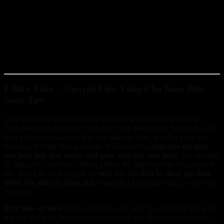
I. Dừa Xiêm – Nguyên Liệu Vàng Cho Kem Dừa
Sáng Tạo
Dừa xiêm, với kích thước nhỏ gọn và lớp cơm dừa mềm, là lựa
chọn hoàn hảo để tạo nên món kem dừa thơm ngon. Tuy nhiên, để
biến dừa xiêm thành sợi dừa đẹp mắt cho kem, phương pháp nạo
thủ công thường không khả thi. Nếu bạn từng
ngồi nạo sợi dừa
làm bạn mất quá nhiều thời gian, đau tay, mỏi lưng
, bạn sẽ nhận
ra rằng cách làm truyền thống không thể đáp ứng nhu cầu sản xuất
lớn. Đừng lo, vì từ nay đã có
máy nạo sợi dừa tự động gia đình
mình yên tâm sử dụng nhé
, mang đến giải pháp sáng tạo cho món
kem dừa.
Máy bào sợi dừa
của Kaiba không chỉ giúp bạn tiết kiệm thời gian
mà còn mở ra cơ hội sáng tạo vô hạn, từ việc làm kem dừa truyền