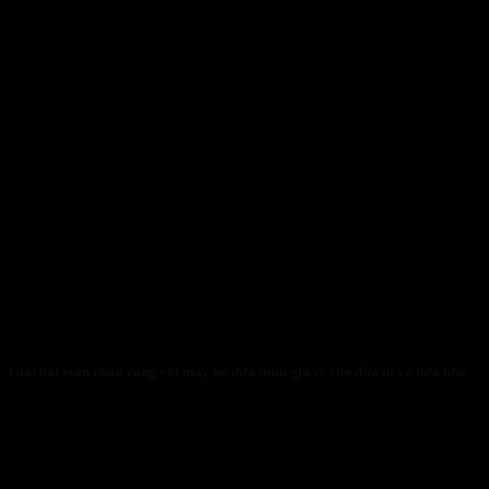
Giải bài toán nhân công với máy bổ dừa mini giá rẻ cho dừa to và dừa nhỏ
31/01/2026