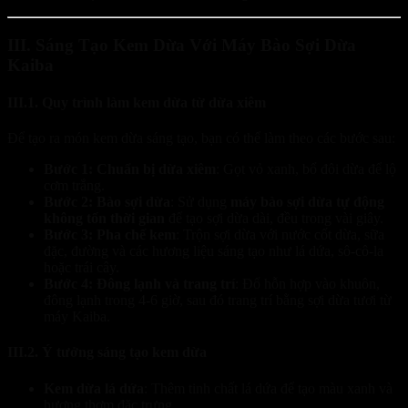
III. Sáng Tạo Kem Dừa Với Máy Bào Sợi Dừa
Kaiba
III.1. Quy trình làm kem dừa từ dừa xiêm
Để tạo ra món kem dừa sáng tạo, bạn có thể làm theo các bước sau:
Bước 1: Chuẩn bị dừa xiêm
: Gọt vỏ xanh, bổ đôi dừa để lộ
cơm trắng.
Bước 2: Bào sợi dừa
: Sử dụng
máy bào sợi dừa tự động
không tốn thời gian
để tạo sợi dừa dài, đều trong vài giây.
Bước 3: Pha chế kem
: Trộn sợi dừa với nước cốt dừa, sữa
đặc, đường và các hương liệu sáng tạo như lá dứa, sô-cô-la
hoặc trái cây.
Bước 4: Đông lạnh và trang trí
: Đổ hỗn hợp vào khuôn,
đông lạnh trong 4-6 giờ, sau đó trang trí bằng sợi dừa tươi từ
máy Kaiba.
III.2. Ý tưởng sáng tạo kem dừa
Kem dừa lá dứa
: Thêm tinh chất lá dứa để tạo màu xanh và
hương thơm đặc trưng.