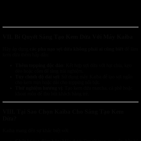
VII. Bí Quyết Sáng Tạo Kem Dừa Với Máy Kaiba
Hãy áp dụng
các pha nạo sợi dừa không phải ai cũng biết
để làm
kem dừa thêm hấp dẫn:
Thêm topping độc đáo
: Kết hợp sợi dừa với hạt chia, kẹo
dẻo hoặc cốm để tăng trải nghiệm.
Tùy chỉnh độ dài sợi
: Sử dụng máy Kaiba để tạo sợi ngắn
cho kem mịn hoặc dài cho topping nổi bật.
Thử nghiệm hương vị
: Tạo kem dừa matcha, cà phê hoặc
khoai môn để thu hút khách hàng trẻ.
VIII. Tại Sao Chọn Kaiba Cho Sáng Tạo Kem
Dừa?
Kaiba mang đến sự khác biệt với: