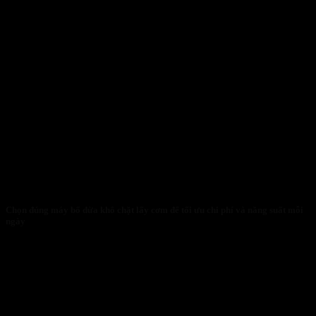
Chọn đúng máy bổ dừa khô chặt lấy cơm để tối ưu chi phí và năng suất mỗi
ngày
30/01/2026