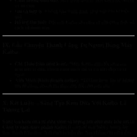
Chất lượng đảm bảo
: Máy được làm từ inox cao cấp, bền bỉ
và an toàn.
Giá cả hợp lý
: Không qua trung gian, giúp bạn đầu tư hiệu
quả.
Hỗ trợ tận tình
: Đội ngũ Kaiba sẵn sàng tư vấn công thức và
cách sử dụng máy.
IX. Câu Chuyện Thành Công Từ Người Dùng Máy
Kaiba
Chị Thảo (chủ tiệm kem)
: “Máy Kaiba giúp tôi sáng tạo
kem dừa lá dứa, khách hàng thích mê vì sợi dừa đẹp và vị
ngon.”
Anh Minh (kinh doanh online)
: “Tôi làm kem dừa số lượng
lớn dễ dàng, doanh thu tăng gấp đôi nhờ máy này.”
X. Kết Luận – Sáng Tạo Kem Dừa Với Kaiba Là
Tương Lai
Sáng tạo kem dừa từ dừa xiêm số lượng lớn nhờ máy bào sợi
tại
Công ty máy thực phẩm Kaiba
là cách để bạn biến ý tưởng ẩm
thực thành hiện thực. Với thiết bị hiện đại, bạn không chỉ tiết kiệm