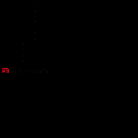
Máy Dừa Tươi
Chặt dừa
Dừa trọc
Gọt dừa
Máy Gọt & Chặt dừa
Máy Chặt dừa
Máy Gọt Dừa
Máy Lột Hành Tỏi Gừng
Máy Lột Vỏ Trứng
Máy Nha Đam
Xem tất cả
Tin tức về sản phẩm