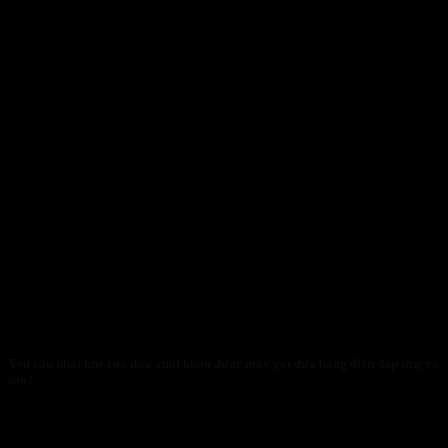
Yêu cầu khắt khe của dừa xuất khẩu được máy gọt dừa bằng điện đáp ứng ra
sao?
29/01/2026