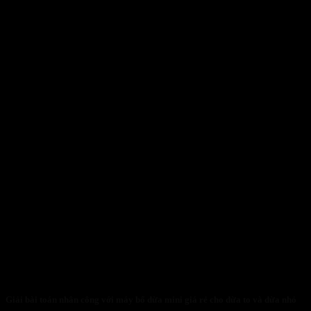
Giải bài toán nhân công với máy bổ dừa mini giá rẻ cho dừa to và dừa nhỏ