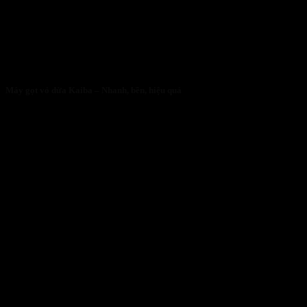
Máy gọt vỏ dừa Kaiba – Nhanh, bền, hiệu quả
05/05/2026