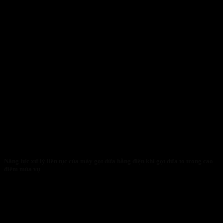
Năng lực xử lý liên tục của máy gọt dừa bằng điện khi gọt dừa to trong cao
điểm mùa vụ
27/01/2026