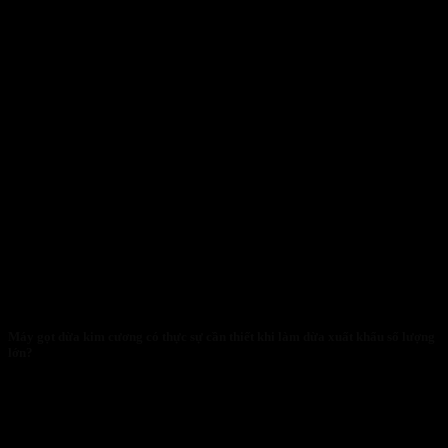
Máy gọt dừa kim cương có thực sự cần thiết khi làm dừa xuất khẩu số lượng
lớn?
28/01/2026