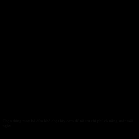
Chọn đúng máy bổ dừa khô chặt lấy cơm để tối ưu chi phí và năng suất mỗi
ngày
30/01/2026