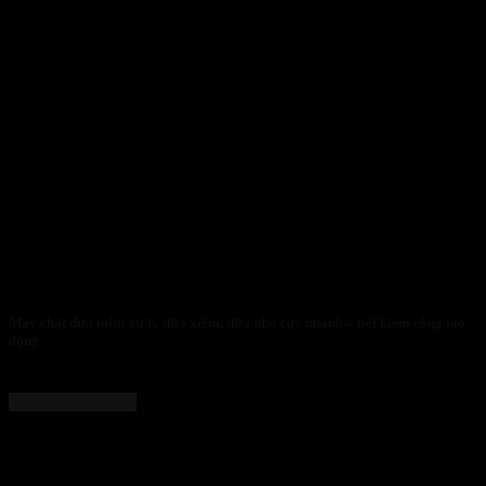
Máy chặt dừa mini xử lý dừa xiêm, dừa nhỏ cực nhanh – tiết kiệm công lao
động
26/01/2026
Xem tất cả bài viết