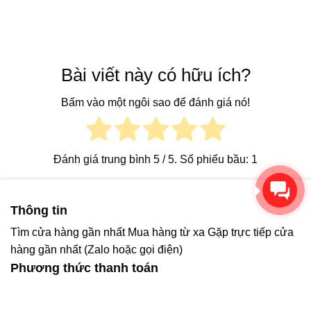
Máy bóc gáo dừa khô của Nhà Máy KaiBa
được trang bị công nghệ tiên tiến, cho phép
bóc gáo dừa một cách nhanh chóng và chính
xác. Với khả năng điều chỉnh linh hoạt, máy
Bài viết này có hữu ích?
có thể xử lý dừa với kích thước và độ cứng
Bấm vào một ngôi sao để đánh giá nó!
khác nhau mà không gặp khó khăn.
Đánh giá trung bình
5
/ 5. Số phiếu bầu:
1
Xin chào! Chúng tôi có thể
giúp gì cho bạn?
Thông tin
Tìm cửa hàng gần nhất
Mua hàng từ xa
Gặp trực tiếp cửa
hàng gần nhất (Zalo hoặc gọi điện)
Phương thức thanh toán