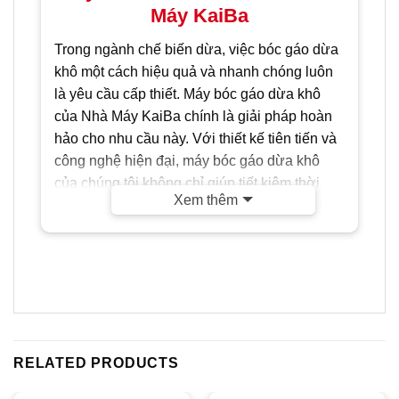
Máy KaiBa
Trong ngành chế biến dừa, việc bóc gáo dừa
khô một cách hiệu quả và nhanh chóng luôn
là yêu cầu cấp thiết. Máy bóc gáo dừa khô
của Nhà Máy KaiBa chính là giải pháp hoàn
hảo cho nhu cầu này. Với thiết kế tiên tiến và
công nghệ hiện đại, máy bóc gáo dừa khô
của chúng tôi không chỉ giúp tiết kiệm thời
Xem thêm
gian mà còn đảm bảo chất lượng sản phẩm
tối ưu.
RELATED PRODUCTS