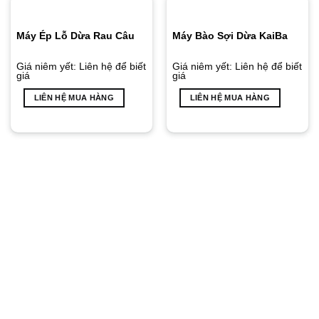
Máy Ép Lỗ Dừa Rau Câu
Máy Bào Sợi Dừa KaiBa
Giá niêm yết:
Liên hệ để biết
Giá niêm yết:
Liên hệ để biết
giá
giá
LIÊN HỆ MUA HÀNG
LIÊN HỆ MUA HÀNG
Tại Sao Nên Chọn Máy Bóc
Gáo Dừa Khô Của Nhà Máy
KaiBa?
Công Nghệ Tiên Tiến