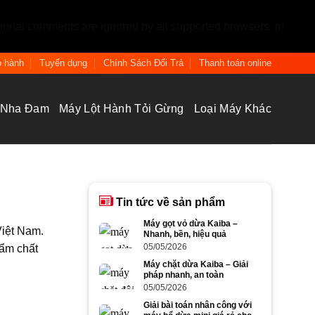
tional comments are ignored by all supported browsers. in
 hành
Tuyển dụng
Chính Sách Đổi Trả
Thanh toán online
 Nha Đam
Máy Lột Hành Tỏi Gừng
Loại Máy Khác
Tin tức về sản phẩm
Máy gọt vỏ dừa Kaiba –
Việt Nam.
Nhanh, bền, hiệu quả
ẩm chất
05/05/2026
Máy chặt dừa Kaiba – Giải
pháp nhanh, an toàn
05/05/2026
Giải bài toán nhân công với