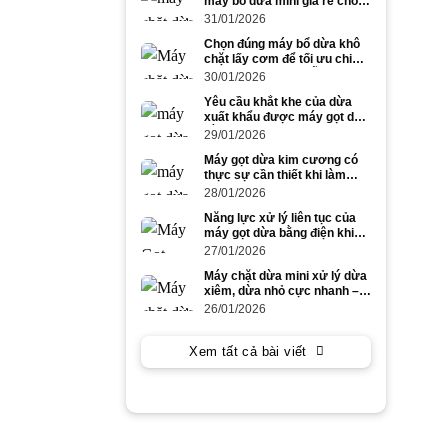
máy bổ dừa mini giá rẻ cho
dừa to và dừa nhỏ
31/01/2026
Chọn đúng máy bổ dừa khô
chặt lấy cơm để tối ưu chi
phí và năng suất mỗi ngày
30/01/2026
Yêu cầu khắt khe của dừa
xuất khẩu được máy gọt dừa
bằng điện đáp ứng ra sao?
29/01/2026
Máy gọt dừa kim cương có
thực sự cần thiết khi làm
dừa xuất khẩu số lượng lớn?
28/01/2026
Năng lực xử lý liên tục của
máy gọt dừa bằng điện khi
gọt dừa to trong cao điểm
27/01/2026
mùa vụ
Máy chặt dừa mini xử lý dừa
xiêm, dừa nhỏ cực nhanh –
tiết kiệm công lao động
26/01/2026
Xem tất cả bài viết