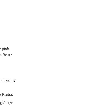
ự phát
aiBa tự
iết kiệm?
ừ Kaiba.
 giá cực