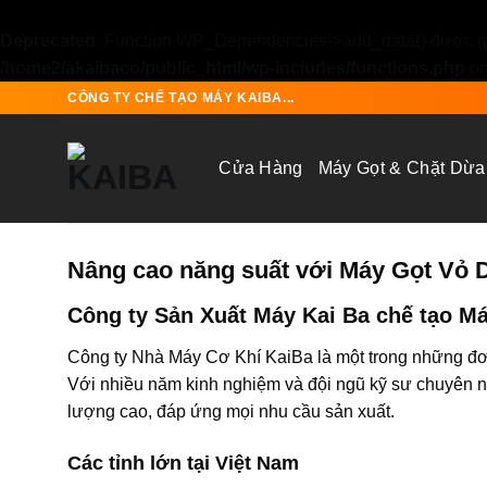
Deprecated
: Function WP_Dependencies->add_data() được gọ
/home2/akaibaco/public_html/wp-includes/functions.php
on
Skip
CÔNG TY CHẾ TẠO MÁY KAIBA...
to
content
Cửa Hàng
Máy Gọt & Chặt Dừa
Nâng cao năng suất với Máy Gọt Vỏ
Công ty Sản Xuất Máy Kai Ba chế tạo M
Công ty Nhà Máy Cơ Khí KaiBa là một trong những đơn
Với nhiều năm kinh nghiệm và đội ngũ kỹ sư chuyên
lượng cao, đáp ứng mọi nhu cầu sản xuất.
Các tỉnh lớn tại Việt Nam