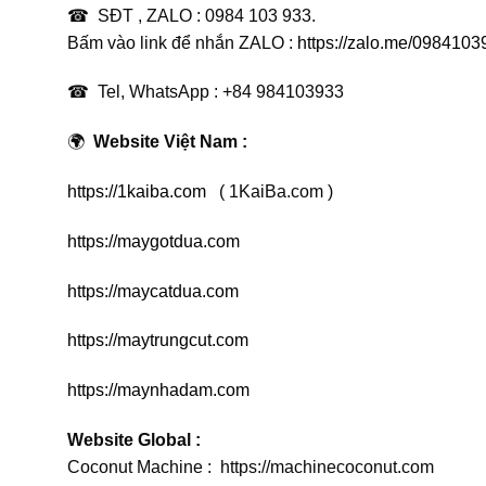
☎ SĐT , ZALO : 0984 103 933.
Bấm vào link để nhắn ZALO :
https://zalo.me/0984103
☎ Tel, WhatsApp : +84 984103933
🌍
Website Việt Nam :
https://1kaiba.com
( 1KaiBa.com )
https://maygotdua.com
https://maycatdua.com
https://maytrungcut.com
https://maynhadam.com
Website Global :
Coconut Machine :
https://machinecoconut.com