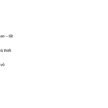
ao – tất
à thiết
 vỏ