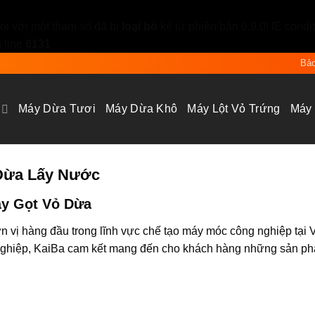
i với một tham số đã bị
loại bỏ
kể từ phiên bản 6.9.0! IE condi
 line
6131
Bảo
Máy Dừa Tươi
Máy Dừa Khô
Máy Lột Vỏ Trứng
Máy
 Dừa Lấy Nước
áy Gọt Vỏ Dừa
 vị hàng đầu trong lĩnh vực chế tạo máy móc công nghiệp tại 
 nghiệp, KaiBa cam kết mang đến cho khách hàng những sản ph