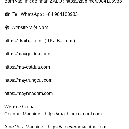
Bấm vào link để nhắn ZALO :
https://zalo.me/0984103933
☎ Tel, WhatsApp : +84 984103933
🌍
Website Việt Nam :
https://1kaiba.com
( 1KaiBa.com )
https://maygotdua.com
https://maycatdua.com
https://maytrungcut.com
https://maynhadam.com
Website Global :
Coconut Machine :
https://machinecoconut.com
Aloe Vera Machine :
https://aloeveramachine.com