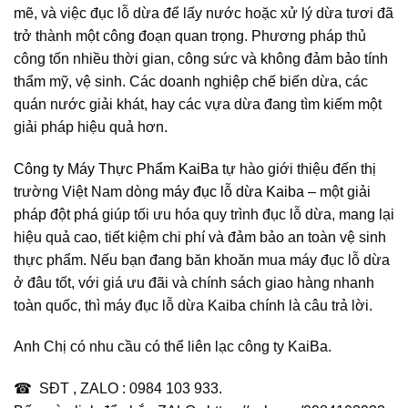
mẽ, và việc đục lỗ dừa để lấy nước hoặc xử lý dừa tươi đã
trở thành một công đoạn quan trọng. Phương pháp thủ
công tốn nhiều thời gian, công sức và không đảm bảo tính
thẩm mỹ, vệ sinh. Các doanh nghiệp chế biến dừa, các
quán nước giải khát, hay các vựa dừa đang tìm kiếm một
giải pháp hiệu quả hơn.
Công ty Máy Thực Phẩm KaiBa
tự hào giới thiệu đến thị
trường Việt Nam dòng
máy đục lỗ dừa Kaiba
– một giải
pháp đột phá giúp tối ưu hóa quy trình đục lỗ dừa, mang lại
hiệu quả cao, tiết kiệm chi phí và đảm bảo an toàn vệ sinh
thực phẩm. Nếu bạn đang băn khoăn
mua máy đục lỗ dừa
ở đâu tốt
, với
giá ưu đãi
và chính sách
giao hàng nhanh
toàn quốc
, thì
máy đục lỗ dừa Kaiba
chính là câu trả lời.
Anh Chị có nhu cầu có thể liên lạc công ty KaiBa.
☎ SĐT , ZALO : 0984 103 933.