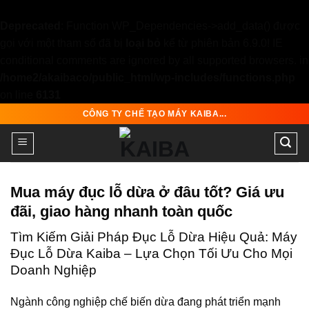
Deprecated
: Function WP_Dependencies->add_data() được
gọi với một tham số đã bị
loại bỏ
kể từ phiên bản 6.9.0! IE
conditional comments are ignored by all supported browsers. in
/home2/akaibaco/public_html/wp-includes/functions.php
on line
6131
Skip
CÔNG TY CHẾ TẠO MÁY KAIBA...
to
content
Mua máy đục lỗ dừa ở đâu tốt? Giá ưu
đãi, giao hàng nhanh toàn quốc
Tìm Kiếm Giải Pháp Đục Lỗ Dừa Hiệu Quả: Máy
Đục Lỗ Dừa Kaiba – Lựa Chọn Tối Ưu Cho Mọi
Doanh Nghiệp
Ngành công nghiệp chế biến dừa đang phát triển mạnh