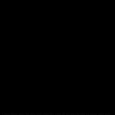
Chọn đúng máy bổ dừa khô chặt lấy cơm để tối ưu chi phí và năng suất mỗi