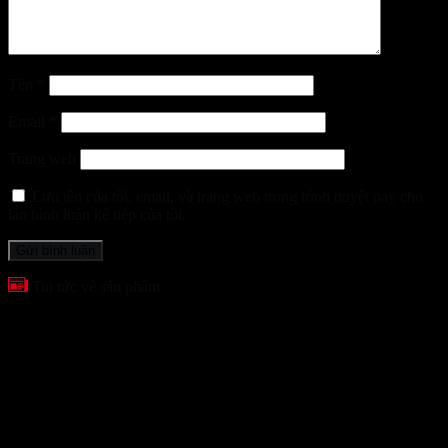
Tên
*
Email
*
Trang web
Lưu tên của tôi, email, và trang web trong trình duyệt này cho
lần bình luận kế tiếp của tôi.
Tin tức về sản phẩm