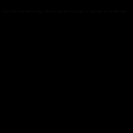
Giải bài toán nhân công với máy bổ dừa mini giá rẻ cho dừa to và dừa nhỏ
31/01/2026