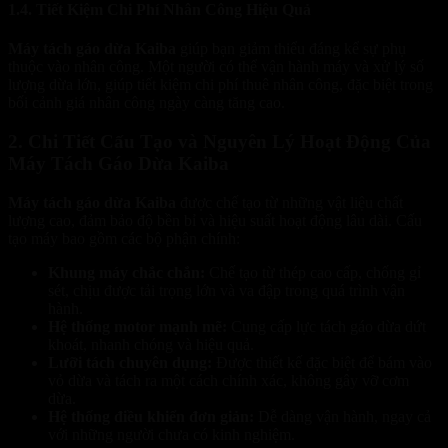
1.4. Tiết Kiệm Chi Phí Nhân Công Hiệu Quả
Máy tách gáo dừa Kaiba
giúp bạn giảm thiểu đáng kể sự phụ
thuộc vào nhân công. Một người có thể vận hành máy và xử lý số
lượng dừa lớn, giúp tiết kiệm chi phí thuê nhân công, đặc biệt trong
bối cảnh giá nhân công ngày càng tăng cao.
2. Chi Tiết Cấu Tạo và Nguyên Lý Hoạt Động Của
Máy Tách Gáo Dừa Kaiba
Máy tách gáo dừa Kaiba
được chế tạo từ những vật liệu chất
lượng cao, đảm bảo độ bền bỉ và hiệu suất hoạt động lâu dài. Cấu
tạo máy bao gồm các bộ phận chính:
Khung máy chắc chắn:
Chế tạo từ thép cao cấp, chống gỉ
sét, chịu được tải trọng lớn và va đập trong quá trình vận
hành.
Hệ thống motor mạnh mẽ:
Cung cấp lực tách gáo dừa dứt
khoát, nhanh chóng và hiệu quả.
Lưỡi tách chuyên dụng:
Được thiết kế đặc biệt để bám vào
vỏ dừa và tách ra một cách chính xác, không gây vỡ cơm
dừa.
Hệ thống điều khiển đơn giản:
Dễ dàng vận hành, ngay cả
với những người chưa có kinh nghiệm.