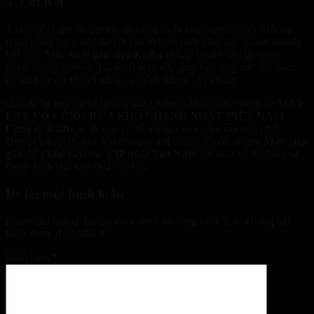
5. Lời Kết
Trong bối cảnh thị trường dừa khô ngày càng cạnh tranh, việc áp
dụng công nghệ tiên tiến là yếu tố then chốt giúp các doanh nghiệp
bứt phá.
Máy tách gáo dừa Kaiba
là một khoản đầu tư thông
minh, mang lại hiệu quả kinh tế rõ rệt, giúp bạn tăng tốc sản xuất,
tối ưu hóa chi phí và nâng cao chất lượng sản phẩm.
Hãy để lại một tin nhắn nếu bạn có nhu cầu tìm hiểu thêm về
MÁY
LẤY VỎ CỨNG DỪA KHÔ NHANH NHẤT VIỆT NAM
.
Công ty Kaiba
sẽ tư vấn và hỗ trợ bạn một cách tận tình nhất.
Đừng chần chừ, hãy liên hệ ngay với chúng tôi để sở hữu
Máy tách
gáo dừa khô siêu tốc VIP nhất Việt Nam
, an toàn và dễ dàng sử
dụng dành cho vựa dừa của bạn.
Để lại một bình luận
Email của bạn sẽ không được hiển thị công khai.
Các trường bắt
buộc được đánh dấu
*
Bình luận
*