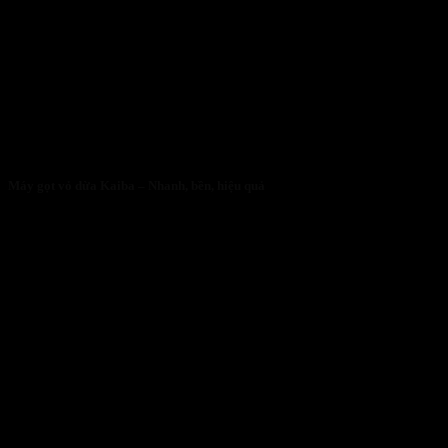
Máy gọt vỏ dừa Kaiba – Nhanh, bền, hiệu quả
05/05/2026