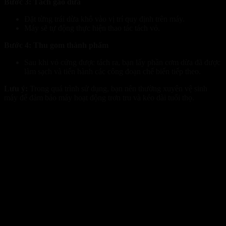
Bước 3: Tách gáo dừa
Đặt từng trái dừa khô vào vị trí quy định trên máy.
Máy sẽ tự động thực hiện thao tác tách vỏ.
Bước 4: Thu gom thành phẩm
Sau khi vỏ cứng được tách ra, bạn lấy phần cơm dừa đã được
làm sạch và tiến hành các công đoạn chế biến tiếp theo.
Lưu ý:
Trong quá trình sử dụng, bạn nên thường xuyên vệ sinh
máy để đảm bảo máy hoạt động trơn tru và kéo dài tuổi thọ.