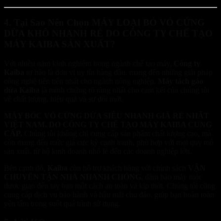
4. Tại Sao Nên Chọn MÁY LOẠI BỎ VỎ CỨNG
DỪA KHÔ NHANH RẺ DO CÔNG TY CHẾ TẠO
MÁY KAIBA SẢN XUẤT?
Với nhiều năm kinh nghiệm trong ngành chế tạo máy,
Công ty
Kaiba
tự hào là đơn vị uy tín hàng đầu, mang đến những giải pháp
công nghệ tiên tiến nhất cho ngành nông nghiệp.
Máy tách gáo
dừa Kaiba
là minh chứng rõ ràng nhất cho cam kết của chúng tôi
về chất lượng, hiệu quả và sự đổi mới.
MÁY BÓC VỎ CỨNG DỪA SIÊU NHANH GIÁ RẺ NHẤT
VIỆT NAM, DO CÔNG TY CHẾ TẠO MÁY KAIBA CUNG
CẤP.
Chúng tôi không chỉ cung cấp sản phẩm chất lượng cao, mà
còn mang đến mức giá cực kỳ cạnh tranh, phù hợp với mọi quy mô
sản xuất, từ hộ kinh doanh nhỏ lẻ đến các doanh nghiệp lớn.
Bên cạnh đó,
Kaiba
còn hỗ trợ khách hàng với chính sách
VẬN
CHUYỂN TẬN NHÀ NHANH CHÓNG
, đảm bảo máy móc
được giao đến tay bạn một cách an toàn và kịp thời. Chúng tôi cũng
cung cấp dịch vụ bảo hành và hậu mãi chu đáo, giúp bạn hoàn toàn
yên tâm trong suốt quá trình sử dụng.