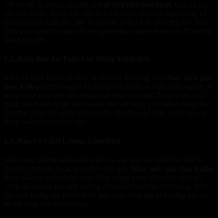
với tốc độ ấn tượng, lên đến
5 trái dừa khô mỗi phút
. Con số này
cao hơn nhiều lần so với việc tách bằng tay, giúp rút ngắn đáng kể
thời gian sản xuất, đặc biệt là khi bạn phải xử lý số lượng lớn. Bạn
không còn phải lo lắng về việc giao hàng chậm trễ hay bỏ lỡ những
đơn hàng lớn.
1.2. Đảm Bảo An Toàn Lao Động Tuyệt Đối
An toàn luôn là yếu tố được Kaiba đặt lên hàng đầu.
Máy tách gáo
dừa Kaiba
được trang bị hệ thống vận hành an toàn, giúp người sử
dụng hoàn toàn yên tâm trong quá trình làm việc. Thay vì phải sử
dụng các dụng cụ sắc bén và đối mặt với nguy cơ chấn thương như
phương pháp thủ công, bạn chỉ cần đặt dừa vào máy và để máy tự
động hoàn thành công việc.
1.3. Bảo Vệ Chất Lượng Cơm Dừa
Một trong những nỗi lo lớn nhất của các nhà sản xuất dừa khô là
làm bể cơm dừa trong quá trình tách gáo.
Máy tách gáo dừa Kaiba
được thiết kế với cơ chế hoạt động thông minh, đảm bảo tách vỏ
cứng mà không làm ảnh hưởng đến phần cơm dừa bên trong. Nhờ
đó, chất lượng sản phẩm được bảo toàn, tăng giá trị thương mại và
sự hài lòng của khách hàng.