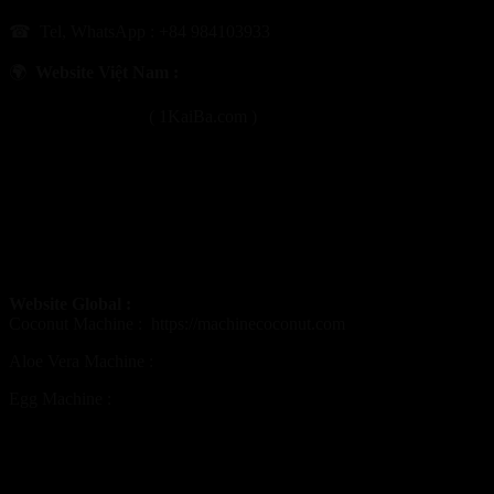
☎ Tel, WhatsApp : +84 984103933
🌍
Website Việt Nam :
https://1kaiba.com
( 1KaiBa.com )
https://maygotdua.com
https://maycatdua.com
https://maytrungcut.com
https://maynhadam.com
Website Global :
Coconut Machine :
https://machinecoconut.com
Aloe Vera Machine :
https://aloeveramachine.com
Egg Machine :
https://eggpeelmachine.com