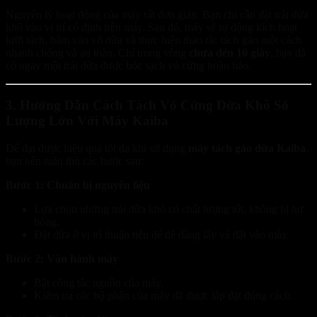
Nguyên lý hoạt động của máy rất đơn giản. Bạn chỉ cần đặt trái dừa
khô vào vị trí cố định trên máy. Sau đó, máy sẽ tự động kích hoạt
lưỡi tách, bám vào vỏ dừa và thực hiện thao tác tách gáo một cách
nhanh chóng và an toàn. Chỉ trong vòng
chưa đến 10 giây
, bạn đã
có ngay một trái dừa được bóc sạch vỏ cứng hoàn hảo.
3. Hướng Dẫn Cách Tách Vỏ Cứng Dừa Khô Số
Lượng Lớn Với Máy Kaiba
Để đạt được hiệu quả tối đa khi sử dụng
máy tách gáo dừa Kaiba
,
bạn nên tuân thủ các bước sau:
Bước 1: Chuẩn bị nguyên liệu
Lựa chọn những trái dừa khô có chất lượng tốt, không bị hư
hỏng.
Đặt dừa ở vị trí thuận tiện để dễ dàng lấy và đặt vào máy.
Bước 2: Vận hành máy
Bật công tắc nguồn của máy.
Kiểm tra các bộ phận của máy đã được lắp đặt đúng cách.