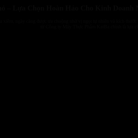
hỏ – Lựa Chọn Hoàn Hảo Cho Kinh Doanh 
 xiêm, ngày càng được ưa chuộng nhờ vị ngọt tự nhiên và kích thước ti
n Bỉ Cho Dừa Nhỏ
từ Công ty Máy Thực Phẩm KaiBa chính là lựa ch