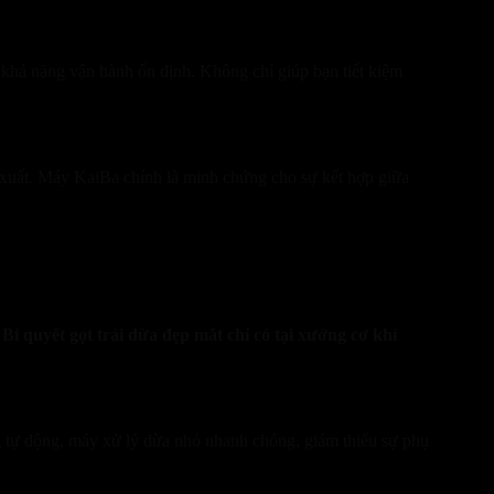
và khả năng vận hành ổn định. Không chỉ giúp bạn tiết kiệm
ản xuất. Máy KaiBa chính là minh chứng cho sự kết hợp giữa
.
Bí quyết gọt trái dừa đẹp mắt chỉ có tại xưởng cơ khí
g tự động, máy xử lý dừa nhỏ nhanh chóng, giảm thiểu sự phụ