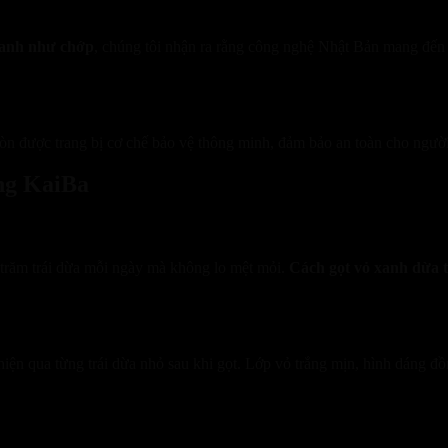
hanh như chớp
, chúng tôi nhận ra rằng công nghệ Nhật Bản mang đến đ
 được trang bị cơ chế bảo vệ thông minh, đảm bảo an toàn cho người d
ng KaiBa
trăm trái dừa mỗi ngày mà không lo mệt mỏi.
Cách gọt vỏ xanh dừa 
iện qua từng trái dừa nhỏ sau khi gọt. Lớp vỏ trắng mịn, hình dáng đ