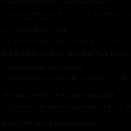
Công Nghệ Nhật Bản – Chất Lượng Đỉnh Cao
Cùng anh trai thử sử dụng Máy Gọt Vỏ Dừa công nghệ Nhật n
và đẹp, sẵn sàng để trưng bày hoặc bán lẻ.
An Toàn Và Dễ Vận Hành
Máy gọt 15 trái dừa/phút | Giá rẻ – An toàn
không chỉ nhanh mà còn
Lợi Ích Khi Sử Dụng Máy Gọt Dừa Tự Độ
Tăng Cường Hiệu Suất Sản Xuất
Với khả năng gọt nhanh và tự động, máy KaiBa giúp bạn xử lý hàng 
bị này.
Sản Phẩm Đẹp Mắt – Nâng Tầm Thương Hiệu
Tuyệt chiêu gọt vỏ dừa như nhà hàng, siêu thị cực đỉnh
được thể h
tăng giá trị thương hiệu.
Đầu Tư Một Lần – Lợi Nhuận Dài Hạn