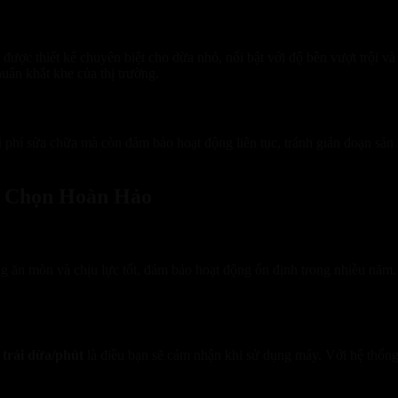
g được thiết kế chuyên biệt cho dừa nhỏ, nổi bật với độ bền vượt trội 
uẩn khắt khe của thị trường.
chi phí sửa chữa mà còn đảm bảo hoạt động liên tục, tránh gián đoạn s
 Chọn Hoàn Hảo
g ăn mòn và chịu lực tốt, đảm bảo hoạt động ổn định trong nhiều năm
 trái dừa/phút
là điều bạn sẽ cảm nhận khi sử dụng máy. Với hệ thốn