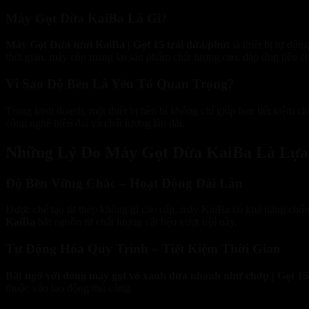
Máy Gọt Dừa KaiBa Là Gì?
Máy Gọt Dừa tươi KaiBa | Gọt 15 trái dừa/phút
là thiết bị tự độn
thời gian, máy còn mang lại sản phẩm chất lượng cao, đáp ứng tiêu ch
Vì Sao Độ Bền Là Yếu Tố Quan Trọng?
Trong kinh doanh, một thiết bị bền bỉ không chỉ giúp bạn tiết kiệm 
công nghệ hiện đại và chất lượng lâu dài.
Những Lý Do Máy Gọt Dừa KaiBa Là Lựa
Độ Bền Vững Chắc – Hoạt Động Dài Lâu
Được chế tạo từ thép không gỉ cao cấp, máy KaiBa có khả năng chốn
KaiBa
bắt nguồn từ chất lượng vật liệu vượt trội này.
Tự Động Hóa Quy Trình – Tiết Kiệm Thời Gian
Bất ngờ với dòng máy gọt vỏ xanh dừa nhanh như chớp | Gọt 15
thuộc vào lao động thủ công.