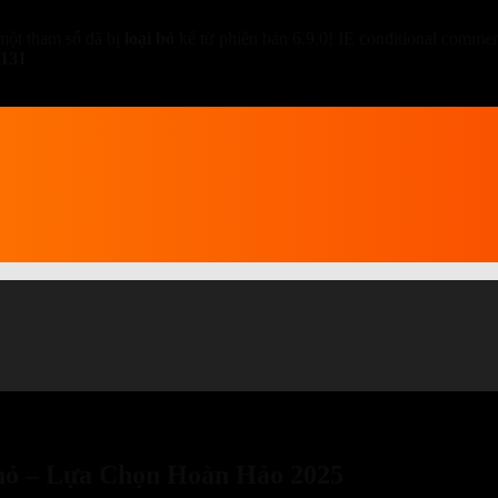
một tham số đã bị
loại bỏ
kể từ phiên bản 6.9.0! IE conditional comment
131
ỏ – Lựa Chọn Hoàn Hảo 2025