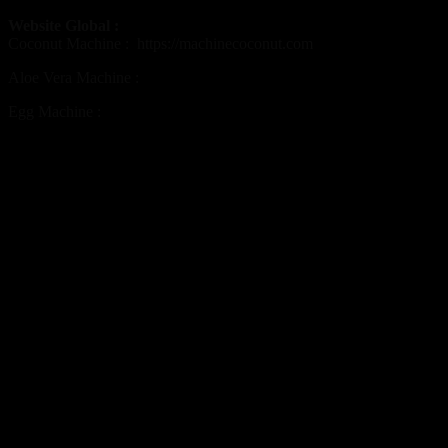
Website Global :
Coconut Machine :
https://machinecoconut.com
Aloe Vera Machine :
https://aloeveramachine.com
Egg Machine :
https://eggpeelmachine.com