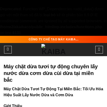
Deprecated
: Function WP_Dependencies->add_data() được
gọi với một tham số đã bị
loại bỏ
kể từ phiên bản 6.9.0! IE
conditional comments are ignored by all supported browsers. in
/home2/akaibaco/public_html/wp-includes/functions.php
on line
6131
Skip
CÔNG TY CHẾ TẠO MÁY KAIBA...
to
content
Máy chặt dừa tươi tự động chuyên lấy
nước dừa cơm dừa cùi dừa tại miền
bắc
Máy Chặt Dừa Tươi Tự Động Tại Miền Bắc: Tối Ưu Hóa
Hiệu Suất Lấy Nước Dừa và Cơm Dừa
Giới Thiệu