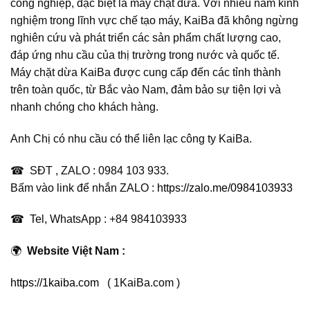
công nghiệp, đặc biệt là máy chặt dừa. Với nhiều năm kinh
nghiệm trong lĩnh vực chế tạo máy, KaiBa đã không ngừng
nghiên cứu và phát triển các sản phẩm chất lượng cao,
đáp ứng nhu cầu của thị trường trong nước và quốc tế.
Máy chặt dừa KaiBa được cung cấp đến các tỉnh thành
trên toàn quốc, từ Bắc vào Nam, đảm bảo sự tiện lợi và
nhanh chóng cho khách hàng.
Anh Chị có nhu cầu có thể liên lạc công ty KaiBa.
☎ SĐT , ZALO : 0984 103 933.
Bấm vào link để nhắn ZALO :
https://zalo.me/0984103933
☎ Tel, WhatsApp : +84 984103933
🌍
Website Việt Nam :
https://1kaiba.com
( 1KaiBa.com )