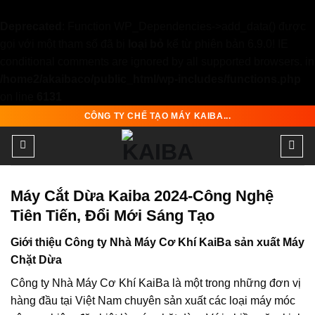
Deprecated
: Function WP_Dependencies->add_data() được
gọi với một tham số đã bị
loại bỏ
kể từ phiên bản 6.9.0! IE
conditional comments are ignored by all supported browsers. in
/home2/akaibaco/public_html/wp-includes/functions.php
on line
6131
Skip
CÔNG TY CHẾ TẠO MÁY KAIBA...
to
content
Máy Cắt Dừa Kaiba 2024-Công Nghệ
Tiên Tiến, Đổi Mới Sáng Tạo
Giới thiệu Công ty Nhà Máy Cơ Khí KaiBa sản xuất Máy
Chặt Dừa
Công ty Nhà Máy Cơ Khí KaiBa là một trong những đơn vị
hàng đầu tại Việt Nam chuyên sản xuất các loại máy móc