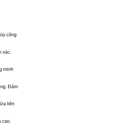
tùy công
n xác.
ng minh
dụng. Đảm
ừa liên
a cao.