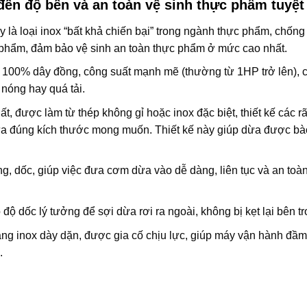
ến độ bền và an toàn vệ sinh thực phẩm tuyệt 
 là loại inox “bất khả chiến bại” trong ngành thực phẩm, chống 
 phẩm, đảm bảo vệ sinh an toàn thực phẩm ở mức cao nhất.
i 100% dây đồng, công suất mạnh mẽ (thường từ 1HP trở lên), 
 nóng hay quá tải.
, được làm từ thép không gỉ hoặc inox đặc biệt, thiết kế các r
ừa đúng kích thước mong muốn. Thiết kế này giúp dừa được bào
g, dốc, giúp việc đưa cơm dừa vào dễ dàng, liên tục và an toàn
ộ dốc lý tưởng để sợi dừa rơi ra ngoài, không bị kẹt lại bên tr
g inox dày dặn, được gia cố chịu lực, giúp máy vận hành đầm,
.