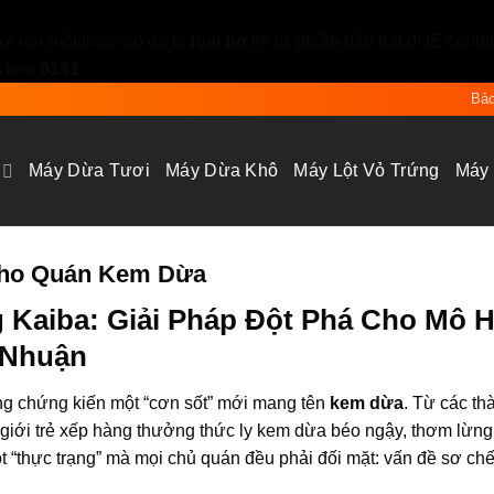
i với một tham số đã bị
loại bỏ
kể từ phiên bản 6.9.0! IE condi
 line
6131
Bảo
Máy Dừa Tươi
Máy Dừa Khô
Máy Lột Vỏ Trứng
Máy
Cho Quán Kem Dừa
 Kaiba: Giải Pháp Đột Phá Cho Mô H
 Nhuận
ng chứng kiến một “cơn sốt” mới mang tên
kem dừa
. Từ các th
 giới trẻ xếp hàng thưởng thức ly kem dừa béo ngậy, thơm lừng
 “thực trạng” mà mọi chủ quán đều phải đối mặt: vấn đề sơ ch