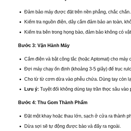
Đảm bảo máy được đặt trên nền phẳng, chắc chắn.
Kiểm tra nguồn điện, dây cắm đảm bảo an toàn, kh
Kiểm tra bên trong họng bào, đảm bảo không có vật 
Bước 3: Vận Hành Máy
Cắm điện và bật công tắc (hoặc Aptomat) cho máy 
Đợi máy chạy ổn định (khoảng 3-5 giây) để trục rulo 
Cho từ từ cơm dừa vào phễu chứa. Dùng tay còn lạ
Lưu ý:
Tuyệt đối không dùng tay trần thọc sâu vào
Bước 4: Thu Gom Thành Phẩm
Đặt một khay hoặc thau lớn, sạch ở cửa ra thành p
Dừa sợi sẽ tự động được bào và đẩy ra ngoài.