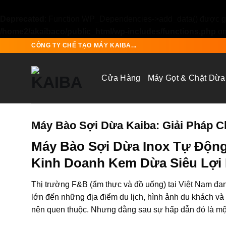
Deprecated
: Function WP_Dependencies->add_data() được gọ
/home2/akaibaco/public_html/wp-includes/functions.php
on
Skip
CÔNG TY CHẾ TẠO MÁY KAIBA...
to
content
Cửa Hàng
Máy Gọt & Chặt Dừa
Máy Bào Sợi Dừa Kaiba: Giải Pháp 
Máy Bào Sợi Dừa Inox Tự Động
Kinh Doanh Kem Dừa Siêu Lợi
Thị trường F&B (ẩm thực và đồ uống) tại Việt Nam đa
lớn đến những địa điểm du lịch, hình ảnh du khách và
nên quen thuộc. Nhưng đằng sau sự hấp dẫn đó là một