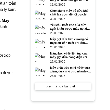
máy bổ dừa mini giá rẻ cho
ất an toàn
dừa to và dừa nhỏ
31/01/2026
ủa ly kem.
Chọn đúng máy bổ dừa khô
chặt lấy cơm để tối ưu chi
phí và năng suất mỗi ngày
30/01/2026
:
Máy
Yêu cầu khắt khe của dừa
kinh
xuất khẩu được máy gọt dừa
bằng điện đáp ứng ra sao?
29/01/2026
Máy gọt dừa kim cương có
thực sự cần thiết khi làm
dừa xuất khẩu số lượng lớn?
28/01/2026
Năng lực xử lý liên tục của
ơi xốp,
máy gọt dừa bằng điện khi
gọt dừa to trong cao điểm
27/01/2026
mùa vụ
Máy chặt dừa mini xử lý dừa
xiêm, dừa nhỏ cực nhanh –
ba được
tiết kiệm công lao động
26/01/2026
Xem tất cả bài viết