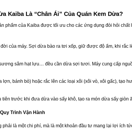
ừa Kaiba Là “Chân Ái” Của Quán Kem Dừa?
ản phẩm của Kaiba được tối ưu cho các ứng dụng đòi hỏi chất
 đời của máy. Sợi dừa bào ra tơi xốp, giữ được độ ẩm, khi rắc 
 sương sâm hạt lựu… đều cần dừa sợi tươi. Máy cung cấp ngu
ợn, bánh bò) hoặc rắc lên các loại xôi (xôi vò, xôi gấc), tạo h
tiên trước khi đưa dừa vào sấy khô, tạo ra món dừa sấy giòn ă
 Quy Trình Vận Hành
ải là một chi phí, mà là một khoản đầu tư mang lại lợi ích tức