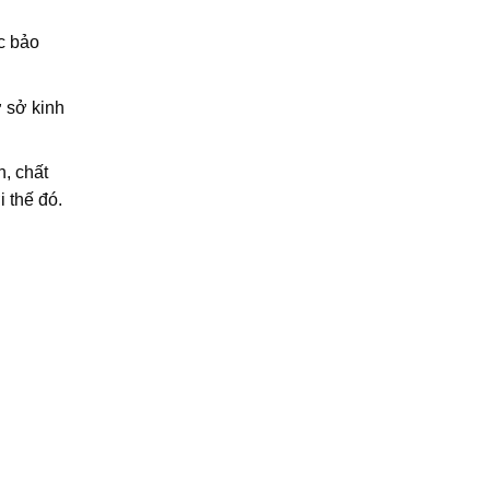
.
c bảo
 sở kinh
, chất
i thế đó.