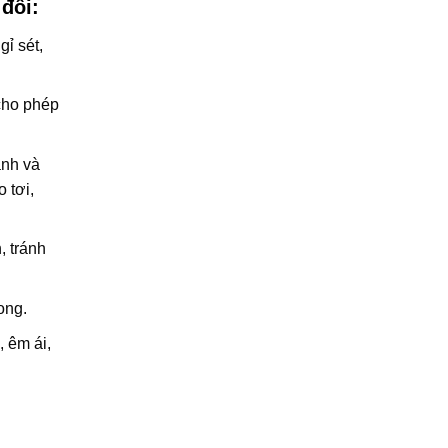
đối:
gỉ sét,
cho phép
ãnh và
 tơi,
, tránh
ong.
 êm ái,