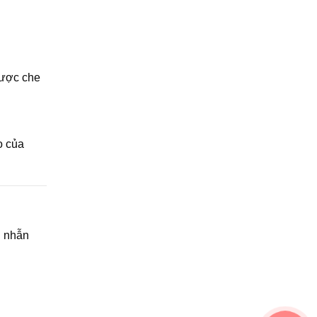
được che
o của
n nhẫn