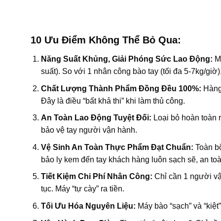
10 Ưu Điểm Không Thể Bỏ Qua:
Năng Suất Khủng, Giải Phóng Sức Lao Động:
Má
suất). So với 1 nhân công bào tay (tối đa 5-7kg/giờ
Chất Lượng Thành Phẩm Đồng Đều 100%:
Hàng 
Đây là điều “bất khả thi” khi làm thủ công.
An Toàn Lao Động Tuyệt Đối:
Loại bỏ hoàn toàn rủ
bảo vệ tay người vận hành.
Vệ Sinh An Toàn Thực Phẩm Đạt Chuẩn:
Toàn bộ
bảo ly kem đến tay khách hàng luôn sạch sẽ, an toà
Tiết Kiệm Chi Phí Nhân Công:
Chỉ cần 1 người vận
tục. Máy “tự cày” ra tiền.
Tối Ưu Hóa Nguyên Liệu:
Máy bào “sạch” và “kiệt