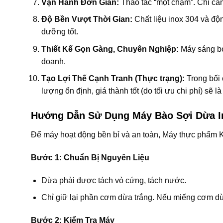
Vận Hành Đơn Giản:
Thao tác “một chạm”. Chỉ cần
Độ Bền Vượt Thời Gian:
Chất liệu inox 304 và độ
dưỡng tốt.
Thiết Kế Gọn Gàng, Chuyên Nghiệp:
Máy sáng bó
doanh.
Tạo Lợi Thế Cạnh Tranh (Thực trạng):
Trong bối 
lượng ổn định, giá thành tốt (do tối ưu chi phí) sẽ 
Hướng Dẫn Sử Dụng Máy Bào Sợi Dừa In
Để máy hoạt động bền bỉ và an toàn, Máy thực phẩm K
Bước 1: Chuẩn Bị Nguyên Liệu
Dừa phải được tách vỏ cứng, tách nước.
Chỉ giữ lại phần cơm dừa trắng. Nếu miếng cơm dừ
Bước 2: Kiểm Tra Máy