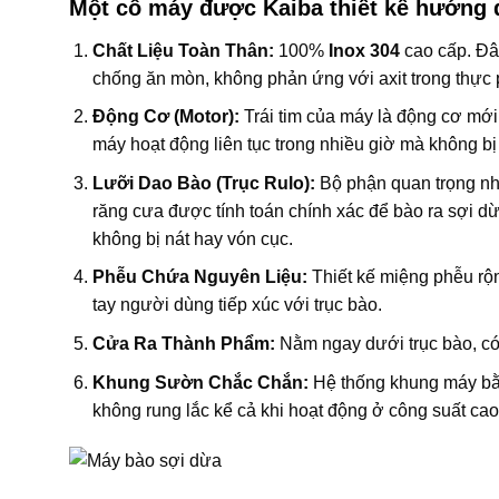
Một cỗ máy được Kaiba thiết kế hướng đ
Chất Liệu Toàn Thân:
100%
Inox 304
cao cấp. Đây
chống ăn mòn, không phản ứng với axit trong thực
Động Cơ (Motor):
Trái tim của máy là động cơ mớ
máy hoạt động liên tục trong nhiều giờ mà không bị
Lưỡi Dao Bào (Trục Rulo):
Bộ phận quan trọng nhất
răng cưa được tính toán chính xác để bào ra sợi d
không bị nát hay vón cục.
Phễu Chứa Nguyên Liệu:
Thiết kế miệng phễu rộn
tay người dùng tiếp xúc với trục bào.
Cửa Ra Thành Phẩm:
Nằm ngay dưới trục bào, có đ
Khung Sườn Chắc Chắn:
Hệ thống khung máy bằn
không rung lắc kể cả khi hoạt động ở công suất cao