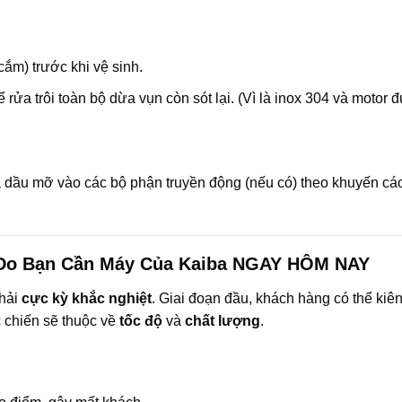
cắm) trước khi vệ sinh.
rửa trôi toàn bộ dừa vụn còn sót lại. (Vì là inox 304 và motor 
a dầu mỡ vào các bộ phận truyền động (nếu có) theo khuyến cá
 Do Bạn Cần Máy Của Kaiba NGAY HÔM NAY
thải
cực kỳ khắc nghiệt
. Giai đoạn đầu, khách hàng có thể kiê
 chiến sẽ thuộc về
tốc độ
và
chất lượng
.