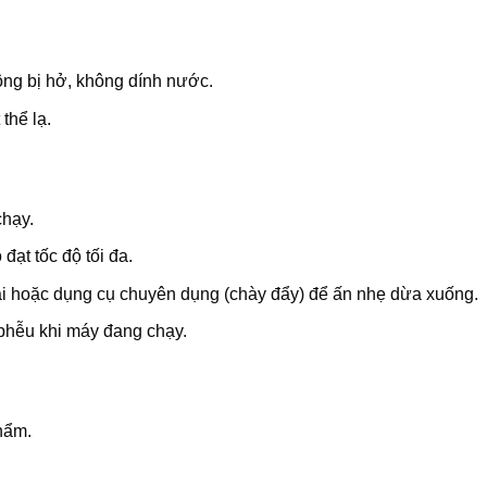
ông bị hở, không dính nước.
thể lạ.
chạy.
đạt tốc độ tối đa.
i hoặc dụng cụ chuyên dụng (chày đẩy) để ấn nhẹ dừa xuống.
 phễu khi máy đang chạy.
hẩm.