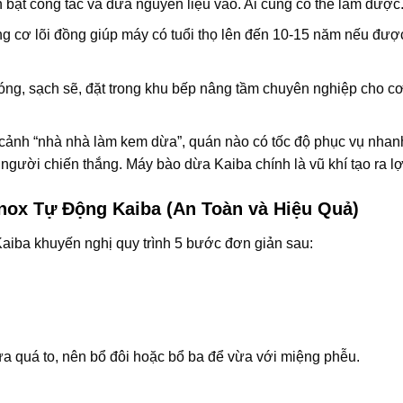
 bật công tắc và đưa nguyên liệu vào. Ai cũng có thể làm được
ng cơ lõi đồng giúp máy có tuổi thọ lên đến 10-15 năm nếu đượ
ng, sạch sẽ, đặt trong khu bếp nâng tầm chuyên nghiệp cho cơ
cảnh “nhà nhà làm kem dừa”, quán nào có tốc độ phục vụ nhanh
là người chiến thắng. Máy bào dừa Kaiba chính là vũ khí tạo ra lợ
ox Tự Động Kaiba (An Toàn và Hiệu Quả)
aiba khuyến nghị quy trình 5 bước đơn giản sau:
a quá to, nên bổ đôi hoặc bổ ba để vừa với miệng phễu.