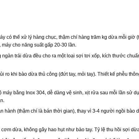
y có thể xử lý hàng chục, thậm chí hàng trăm kg dừa mỗi giờ (
), máy cho năng suất gấp 20-30 lần.
ngàn trái dừa đều cho ra một loại sợi tơi xốp, kích thước chuẩ
i ro khi bào dừa thủ công (đứt tay, mỏi tay). Thiết kế phễu thô
 máy bằng Inox 304, dễ dàng vệ sinh, xịt rửa sau mỗi lần sử 
n.
 hành (thậm chí là bán thời gian), thay vì 3-4 người ngồi bào d
” cơm dừa, không gây hao hụt như bào tay. Tỷ lệ thu hồi sợi dừ