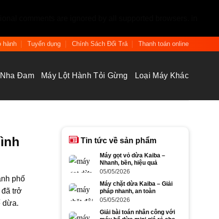
tional comments are ignored by all supported browsers. in
 hành
Tuyển dụng
Chính Sách Đổi Trả
Thanh toán online
 Nha Đam
Máy Lột Hành Tỏi Gừng
Loại Máy Khác
ình
Tin tức về sản phẩm
Máy gọt vỏ dừa Kaiba –
Nhanh, bền, hiệu quả
05/05/2026
ành phố
Máy chặt dừa Kaiba – Giải
 đã trở
pháp nhanh, an toàn
05/05/2026
ế dừa.
Giải bài toán nhân công với