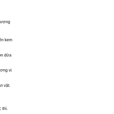
 lượng
lên kem
ồn dừa
ương vị
n vặt.
 thì.