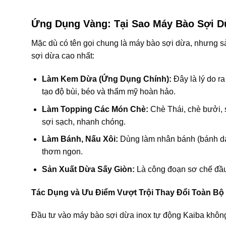
Ứng Dụng Vàng: Tại Sao Máy Bào Sợi D
Mặc dù có tên gọi chung là máy bào sợi dừa, nhưng s
sợi dừa cao nhất:
Làm Kem Dừa (Ứng Dụng Chính):
Đây là lý do ra
tạo độ bùi, béo và thẩm mỹ hoàn hảo.
Làm Topping Các Món Chè:
Chè Thái, chè bưởi,
sợi sạch, nhanh chóng.
Làm Bánh, Nấu Xôi:
Dùng làm nhân bánh (bánh da l
thơm ngon.
Sản Xuất Dừa Sấy Giòn:
Là công đoạn sơ chế đầu 
Tác Dụng và Ưu Điểm Vượt Trội Thay Đổi Toàn Bộ
Đầu tư vào máy bào sợi dừa inox tự động Kaiba không ph