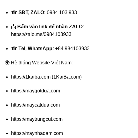
☎
SĐT, ZALO:
0984 103 933
📩
Bấm vào link để nhắn ZALO:
https://zalo.me/0984103933
☎
Tel, WhatsApp:
+84 984103933
🌍 Hệ thống Website Việt Nam:
https://1kaiba.com
(1KaiBa.com)
https://maygotdua.com
https://maycatdua.com
https://maytrungcut.com
https://maynhadam.com