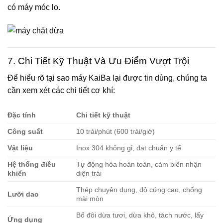
có máy móc lo.
7. Chi Tiết Kỹ Thuật Và Ưu Điểm Vượt Trội
Để hiểu rõ tại sao máy KaiBa lại được tin dùng, chúng ta
cần xem xét các chi tiết cơ khí:
Đặc tính
Chi tiết kỹ thuật
Công suất
10 trái/phút (600 trái/giờ)
Vật liệu
Inox 304 không gỉ, đạt chuẩn y tế
Hệ thống điều
Tự động hóa hoàn toàn, cảm biến nhận
khiển
diện trái
Thép chuyên dụng, độ cứng cao, chống
Lưỡi dao
mài mòn
Bổ đôi dừa tươi, dừa khô, tách nước, lấy
Ứng dụng