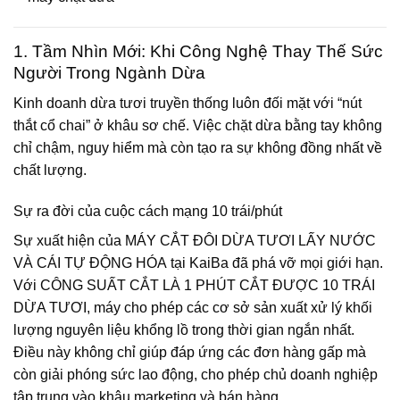
1. Tầm Nhìn Mới: Khi Công Nghệ Thay Thế Sức
Người Trong Ngành Dừa
Kinh doanh dừa tươi truyền thống luôn đối mặt với “nút
thắt cổ chai” ở khâu sơ chế. Việc chặt dừa bằng tay không
chỉ chậm, nguy hiểm mà còn tạo ra sự không đồng nhất về
chất lượng.
Sự ra đời của cuộc cách mạng 10 trái/phút
Sự xuất hiện của
MÁY CẮT ĐÔI DỪA TƯƠI LẤY NƯỚC
VÀ CÁI TỰ ĐỘNG HÓA
tại KaiBa đã phá vỡ mọi giới hạn.
Với
CÔNG SUẤT CẮT LÀ 1 PHÚT CẮT ĐƯỢC 10 TRÁI
DỪA TƯƠI
, máy cho phép các cơ sở sản xuất xử lý khối
lượng nguyên liệu khổng lồ trong thời gian ngắn nhất.
Điều này không chỉ giúp đáp ứng các đơn hàng gấp mà
còn giải phóng sức lao động, cho phép chủ doanh nghiệp
tập trung vào khâu marketing và bán hàng.