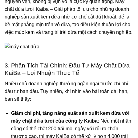
nguyên vẹn, không bị vụn vỏ là cực kỳ quan trọng.
Máy
chặt dừa tươi Kaiba – Giải pháp tối ưu cho những doanh
nghiệp sản xuất kem dừa
nhờ cơ chế cắt dứt khoát, để lại
bề mặt phẳng mịn trên vỏ dừa, tạo điều kiện thuận lợi cho
việc múc kem và trang trí trái dừa một cách chuyên nghiệp.
3. Phân Tích Tài Chính: Đầu Tư Máy Chặt Dừa
KaiBa – Lợi Nhuận Thực Tế
Nhiều chủ doanh nghiệp thường ngần ngại trước chi phí
đầu tư ban đầu. Tuy nhiên, khi nhìn vào bài toán dài hạn,
bạn sẽ thấy:
Giảm chi phí, tăng năng suất sản xuất kem dừa với
máy chặt dừa tươi của công ty Kaiba:
Nếu một nhân
công có thể chặt 200 trái mỗi ngày với rủi ro chấn
thương cao, thì máy KaiBa có thể xử lý hơn 4.000 trái