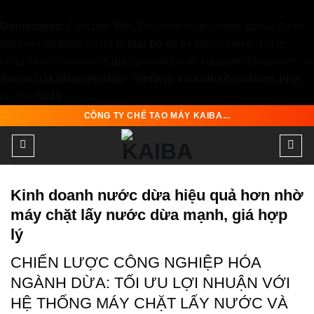
Deprecated
: Function WP_Dependencies->add_data() được
gọi với một tham số đã bị
loại bỏ
kể từ phiên bản 6.9.0! IE
conditional comments are ignored by all supported browsers. in
/home2/akaibaco/public_html/wp-includes/functions.php
on line
6131
Skip
CÔNG TY CHẾ TẠO MÁY KAIBA...
to
content
Kinh doanh nước dừa hiệu quả hơn nhờ
máy chặt lấy nước dừa mạnh, giá hợp
lý
CHIẾN LƯỢC CÔNG NGHIỆP HÓA
NGÀNH DỪA: TỐI ƯU LỢI NHUẬN VỚI
HỆ THỐNG MÁY CHẶT LẤY NƯỚC VÀ