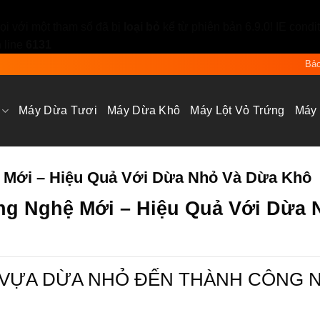
i với một tham số đã bị
loại bỏ
kể từ phiên bản 6.9.0! IE condi
 line
6131
Bảo
Máy Dừa Tươi
Máy Dừa Khô
Máy Lột Vỏ Trứng
Máy
 Mới – Hiệu Quả Với Dừa Nhỏ Và Dừa Khô
ng Nghệ Mới – Hiệu Quả Với Dừa 
Ừ VỰA DỪA NHỎ ĐẾN THÀNH CÔNG 