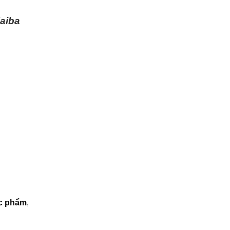
Kaiba
ực phẩm
,