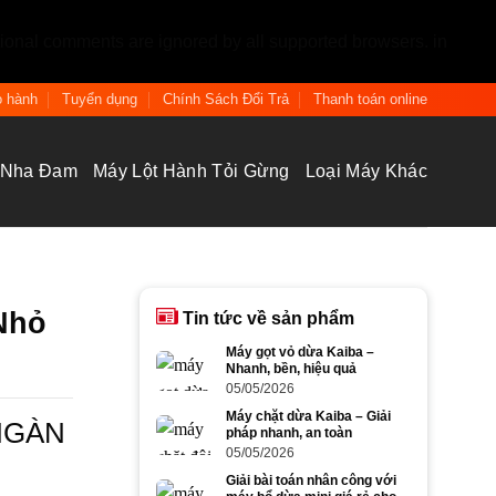
tional comments are ignored by all supported browsers. in
 hành
Tuyển dụng
Chính Sách Đổi Trả
Thanh toán online
 Nha Đam
Máy Lột Hành Tỏi Gừng
Loại Máy Khác
Nhỏ
Tin tức về sản phẩm
Máy gọt vỏ dừa Kaiba –
Nhanh, bền, hiệu quả
05/05/2026
Máy chặt dừa Kaiba – Giải
NGÀN
pháp nhanh, an toàn
05/05/2026
Giải bài toán nhân công với