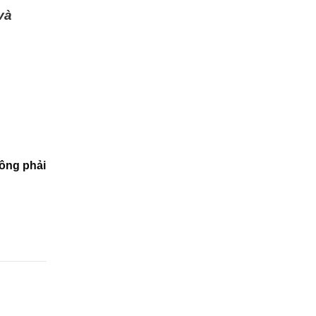
và
ông phải