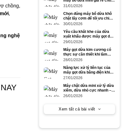
máy bổ dừa mini giá rẻ cho
dừa to và dừa nhỏ
vợ chồng,
31/01/2026
 mới
,
Chọn đúng máy bổ dừa khô
chặt lấy cơm để tối ưu chi
phí và năng suất mỗi ngày
30/01/2026
Yêu cầu khắt khe của dừa
ông nghệ
xuất khẩu được máy gọt dừa
bằng điện đáp ứng ra sao?
29/01/2026
Máy gọt dừa kim cương có
thực sự cần thiết khi làm
dừa xuất khẩu số lượng lớn?
28/01/2026
Năng lực xử lý liên tục của
máy gọt dừa bằng điện khi
gọt dừa to trong cao điểm
27/01/2026
mùa vụ
 NAY
Máy chặt dừa mini xử lý dừa
xiêm, dừa nhỏ cực nhanh –
tiết kiệm công lao động
26/01/2026
Xem tất cả bài viết