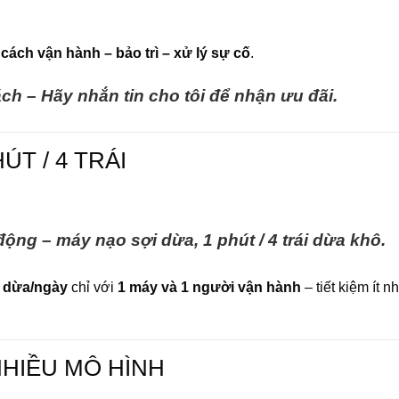
cách vận hành – bảo trì – xử lý sự cố
.
 – Hãy nhắn tin cho tôi để nhận ưu đãi.
ÚT / 4 TRÁI
ộng – máy nạo sợi dừa, 1 phút / 4 trái dừa khô.
 dừa/ngày
chỉ với
1 máy và 1 người vận hành
– tiết kiệm ít n
HIỀU MÔ HÌNH