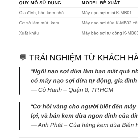
QUY MÔ SỬ DỤNG
MODEL ĐỀ XUẤT
Gia đình, bán kem nhỏ
Máy nạo sợi mini K-MB01
Cơ sở làm mứt, kem
Máy nạo sợi dừa K-MB02 cô
Xuất khẩu
Máy bào sợi tự động K-MB0
💬 TRẢI NGHIỆM TỪ KHÁCH H
“
Ngồi nạo sợi dừa làm bạn mất quá nhiề
có máy nạo sợi dừa tự động, gia đìn
— Cô Hạnh – Quận 8, TP.HCM
“
Cơ hội vàng cho người biết đến máy Bà
lợi, và bán kem dừa ngon đỉnh của đỉ
— Anh Phát – Cửa hàng kem dừa Biên 