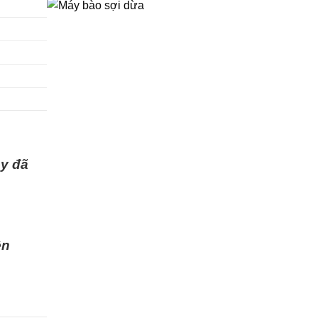
ay đã
ện