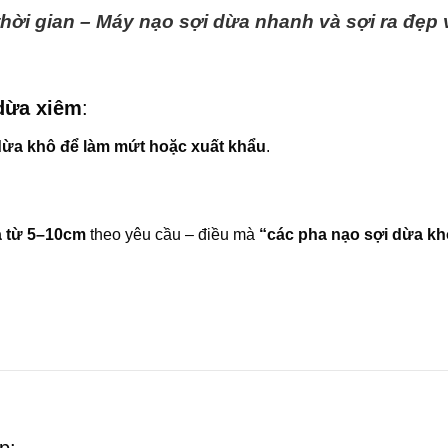
hời gian – Máy nạo sợi dừa nhanh và sợi ra đẹp 
dừa xiêm
:
dừa khô để làm mứt hoặc xuất khẩu
.
a từ 5–10cm
theo yêu cầu – điều mà
“các pha nạo sợi dừa kh