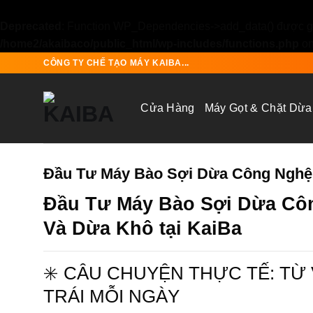
Deprecated
: Function WP_Dependencies->add_data() được gọ
/home2/akaibaco/public_html/wp-includes/functions.php
on
Skip
CÔNG TY CHẾ TẠO MÁY KAIBA...
to
content
Cửa Hàng
Máy Gọt & Chặt Dừa
Đầu Tư Máy Bào Sợi Dừa Công Nghệ
Đầu Tư Máy Bào Sợi Dừa Cô
Và Dừa Khô tại KaiBa
✳️ CÂU CHUYỆN THỰC TẾ: T
TRÁI MỖI NGÀY