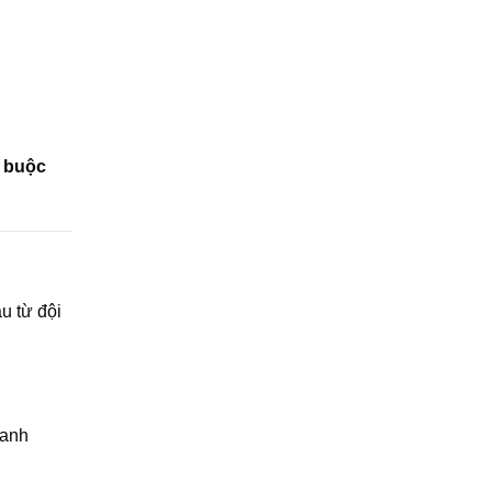
t buộc
u từ đội
anh