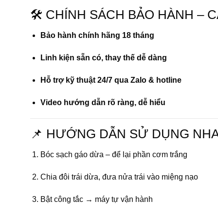
🛠️ CHÍNH SÁCH BẢO HÀNH – 
Bảo hành chính hãng 18 tháng
Linh kiện sẵn có, thay thế dễ dàng
Hỗ trợ kỹ thuật 24/7 qua Zalo & hotline
Video hướng dẫn rõ ràng, dễ hiểu
📌 HƯỚNG DẪN SỬ DỤNG NH
Bóc sạch gáo dừa – để lại phần cơm trắng
Chia đôi trái dừa, đưa nửa trái vào miệng nạo
Bật công tắc → máy tự vận hành