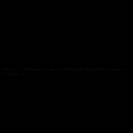
Năng lực xử lý liên tục của máy gọt dừa bằng điện khi gọt dừa to trong cao
điểm mùa vụ
27/01/2026