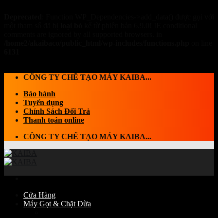
Deprecated
: Function WP_Dependencies->add_data() được gọi với
một tham số đã bị
loại bỏ
kể từ phiên bản 6.9.0! IE conditional
comments are ignored by all supported browsers. in
/home2/akaibaco/public_html/wp-includes/functions.php
on line
6131
Skip to content
CÔNG TY CHẾ TẠO MÁY KAIBA...
Bảo hành
Tuyển dụng
Chính Sách Đổi Trả
Thanh toán online
CÔNG TY CHẾ TẠO MÁY KAIBA...
Cửa Hàng
Máy Gọt & Chặt Dừa
Máy Chặt dừa