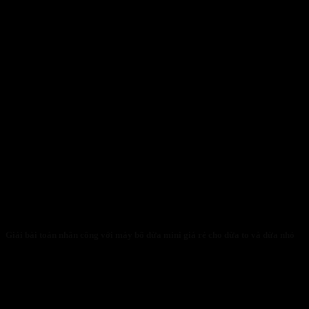
Giải bài toán nhân công với máy bổ dừa mini giá rẻ cho dừa to và dừa nhỏ
31/01/2026