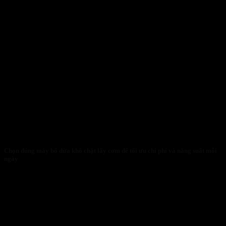
Chọn đúng máy bổ dừa khô chặt lấy cơm để tối ưu chi phí và năng suất mỗi
ngày
30/01/2026