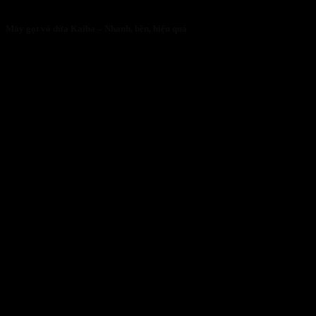
Máy gọt vỏ dừa Kaiba – Nhanh, bền, hiệu quả
05/05/2026