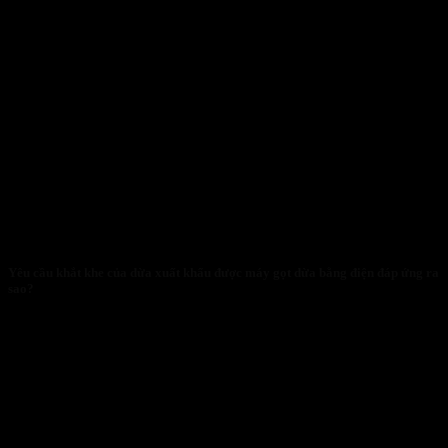
Yêu cầu khắt khe của dừa xuất khẩu được máy gọt dừa bằng điện đáp ứng ra
sao?
29/01/2026