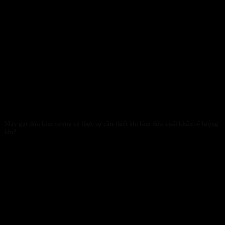
Máy gọt dừa kim cương có thực sự cần thiết khi làm dừa xuất khẩu số lượng
lớn?
28/01/2026