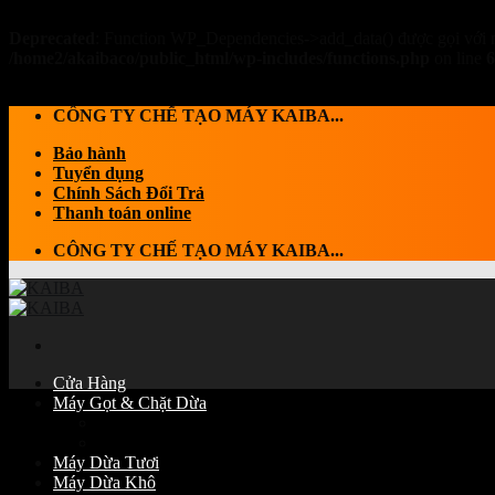
Deprecated
: Function WP_Dependencies->add_data() được gọi với 
/home2/akaibaco/public_html/wp-includes/functions.php
on line
6
Skip to content
CÔNG TY CHẾ TẠO MÁY KAIBA...
Bảo hành
Tuyển dụng
Chính Sách Đổi Trả
Thanh toán online
CÔNG TY CHẾ TẠO MÁY KAIBA...
Cửa Hàng
Máy Gọt & Chặt Dừa
Máy Chặt dừa
Máy Gọt Dừa
Máy Dừa Tươi
Máy Dừa Khô