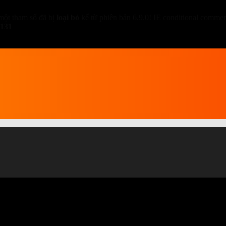
một tham số đã bị
loại bỏ
kể từ phiên bản 6.9.0! IE conditional comment
131