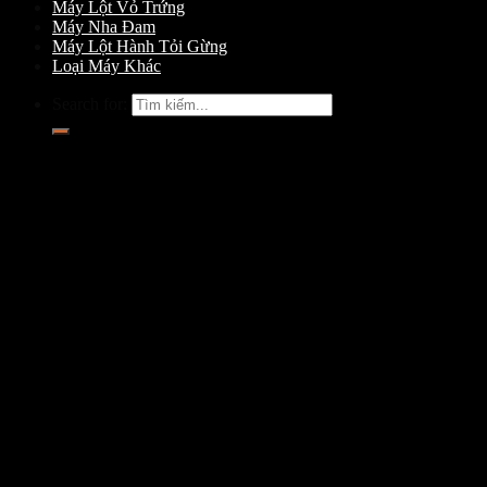
Máy Lột Vỏ Trứng
Máy Nha Đam
Máy Lột Hành Tỏi Gừng
Loại Máy Khác
Search for: