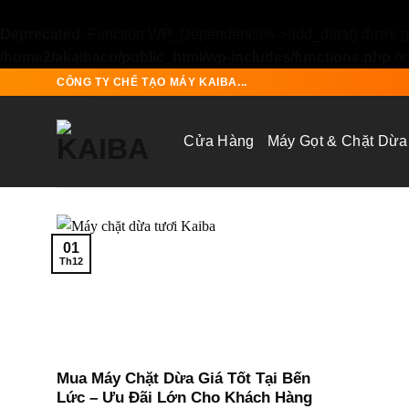
Deprecated
: Function WP_Dependencies->add_data() được gọ
/home2/akaibaco/public_html/wp-includes/functions.php
on
Skip
CÔNG TY CHẾ TẠO MÁY KAIBA...
to
content
Cửa Hàng
Máy Gọt & Chặt Dừa
01
Th12
Mua Máy Chặt Dừa Giá Tốt Tại Bến
Lức – Ưu Đãi Lớn Cho Khách Hàng