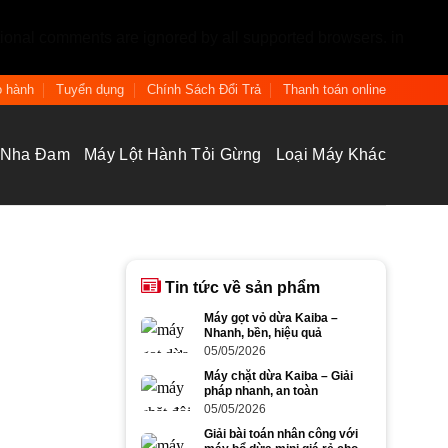
tional comments are ignored by all supported browsers. in
 hành
Tuyển dụng
Chính Sách Đổi Trả
Thanh toán online
 Nha Đam
Máy Lột Hành Tỏi Gừng
Loại Máy Khác
Tin tức về sản phẩm
Máy gọt vỏ dừa Kaiba –
Nhanh, bền, hiệu quả
05/05/2026
Máy chặt dừa Kaiba – Giải
pháp nhanh, an toàn
05/05/2026
Giải bài toán nhân công với