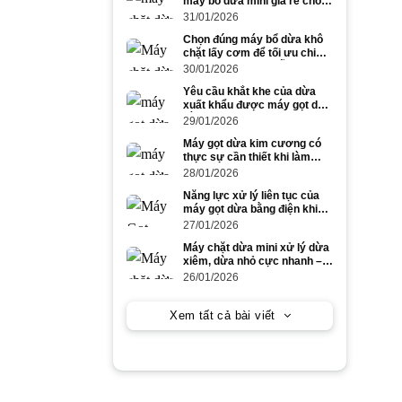
máy bổ dừa mini giá rẻ cho
dừa to và dừa nhỏ
31/01/2026
Chọn đúng máy bổ dừa khô
chặt lấy cơm để tối ưu chi
phí và năng suất mỗi ngày
30/01/2026
Yêu cầu khắt khe của dừa
xuất khẩu được máy gọt dừa
bằng điện đáp ứng ra sao?
29/01/2026
Máy gọt dừa kim cương có
thực sự cần thiết khi làm
dừa xuất khẩu số lượng lớn?
28/01/2026
Năng lực xử lý liên tục của
máy gọt dừa bằng điện khi
gọt dừa to trong cao điểm
27/01/2026
mùa vụ
Máy chặt dừa mini xử lý dừa
xiêm, dừa nhỏ cực nhanh –
tiết kiệm công lao động
26/01/2026
Xem tất cả bài viết