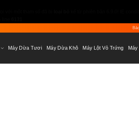
i với một tham số đã bị
loại bỏ
kể từ phiên bản 6.9.0! IE condi
 line
6131
Bảo
Máy Dừa Tươi
Máy Dừa Khô
Máy Lột Vỏ Trứng
Máy