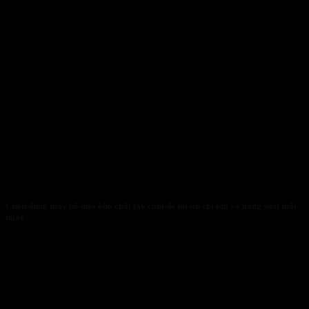
Chọn đúng máy bổ dừa khô chặt lấy cơm để tối ưu chi phí và năng suất mỗi
ngày
30/01/2026