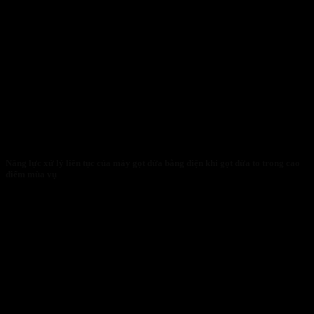
Năng lực xử lý liên tục của máy gọt dừa bằng điện khi gọt dừa to trong cao
điểm mùa vụ
27/01/2026