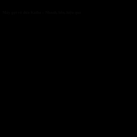
Máy gọt vỏ dừa Kaiba – Nhanh, bền, hiệu quả
05/05/2026