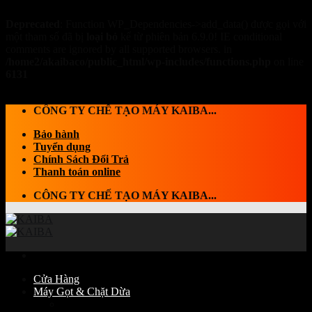
Deprecated
: Function WP_Dependencies->add_data() được gọi với
một tham số đã bị
loại bỏ
kể từ phiên bản 6.9.0! IE conditional
comments are ignored by all supported browsers. in
/home2/akaibaco/public_html/wp-includes/functions.php
on line
6131
Skip to content
CÔNG TY CHẾ TẠO MÁY KAIBA...
Bảo hành
Tuyển dụng
Chính Sách Đổi Trả
Thanh toán online
CÔNG TY CHẾ TẠO MÁY KAIBA...
Cửa Hàng
Máy Gọt & Chặt Dừa
Máy Chặt dừa