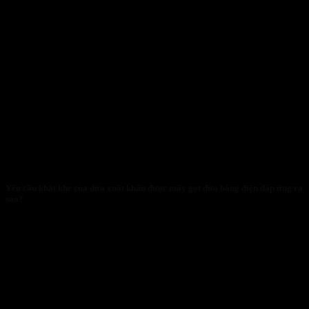
Yêu cầu khắt khe của dừa xuất khẩu được máy gọt dừa bằng điện đáp ứng ra
sao?
29/01/2026