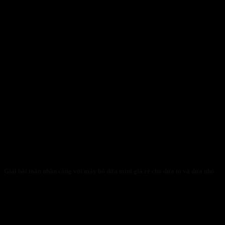
Giải bài toán nhân công với máy bổ dừa mini giá rẻ cho dừa to và dừa nhỏ
31/01/2026