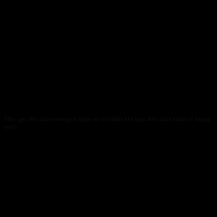
Máy gọt dừa kim cương có thực sự cần thiết khi làm dừa xuất khẩu số lượng
lớn?
28/01/2026