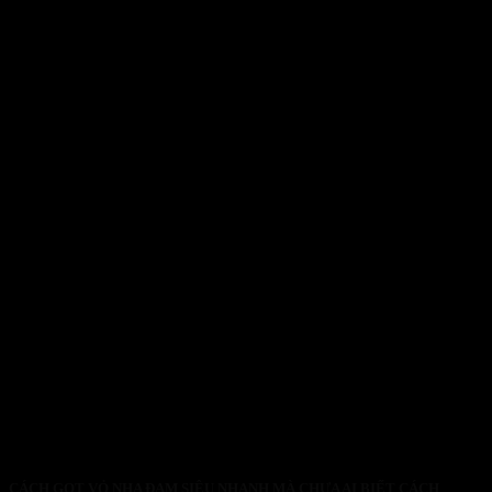
CÁCH GỌT VỎ NHA ĐAM SIÊU NHANH MÀ CHƯA AI BIẾT CÁCH