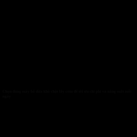
Chọn đúng máy bổ dừa khô chặt lấy cơm để tối ưu chi phí và năng suất mỗi
ngày
30/01/2026