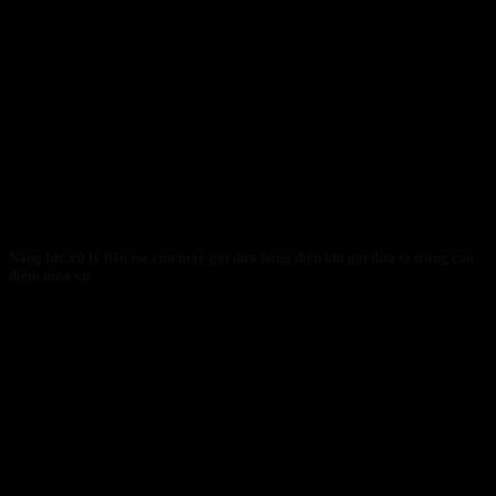
Năng lực xử lý liên tục của máy gọt dừa bằng điện khi gọt dừa to trong cao
điểm mùa vụ
27/01/2026