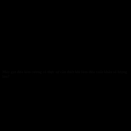
Máy gọt dừa kim cương có thực sự cần thiết khi làm dừa xuất khẩu số lượng
lớn?
28/01/2026