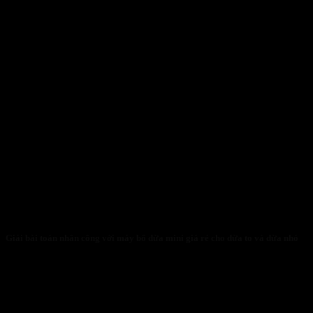
Giải bài toán nhân công với máy bổ dừa mini giá rẻ cho dừa to và dừa nhỏ
31/01/2026