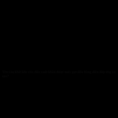
Yêu cầu khắt khe của dừa xuất khẩu được máy gọt dừa bằng điện đáp ứng ra
sao?
29/01/2026