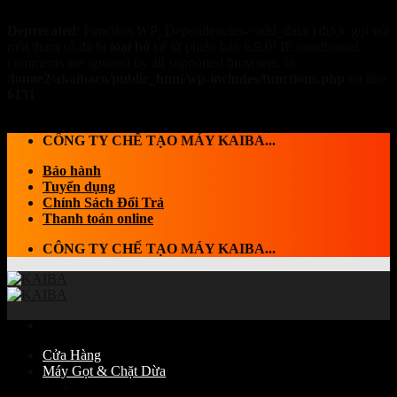
Deprecated
: Function WP_Dependencies->add_data() được gọi với
một tham số đã bị
loại bỏ
kể từ phiên bản 6.9.0! IE conditional
comments are ignored by all supported browsers. in
/home2/akaibaco/public_html/wp-includes/functions.php
on line
6131
Skip to content
CÔNG TY CHẾ TẠO MÁY KAIBA...
Bảo hành
Tuyển dụng
Chính Sách Đổi Trả
Thanh toán online
CÔNG TY CHẾ TẠO MÁY KAIBA...
Cửa Hàng
Máy Gọt & Chặt Dừa
Máy Chặt dừa