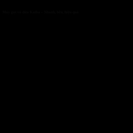
Máy gọt vỏ dừa Kaiba – Nhanh, bền, hiệu quả
05/05/2026