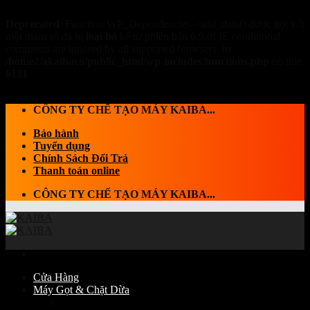
Deprecated
: Function WP_Dependencies->add_data() được gọi với
một tham số đã bị
loại bỏ
kể từ phiên bản 6.9.0! IE conditional
comments are ignored by all supported browsers. in
/home2/akaibaco/public_html/wp-includes/functions.php
on line
6131
Skip to content
CÔNG TY CHẾ TẠO MÁY KAIBA...
Bảo hành
Tuyển dụng
Chính Sách Đổi Trả
Thanh toán online
CÔNG TY CHẾ TẠO MÁY KAIBA...
Cửa Hàng
Máy Gọt & Chặt Dừa
Máy Chặt dừa