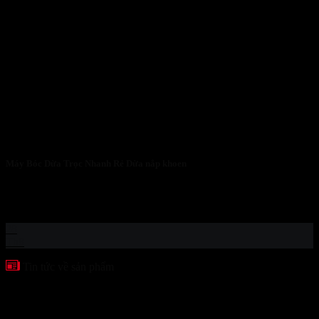
Máy Bóc Dừa Trọc Nhanh Rẻ Dừa nắp khoen
Máy Bóc Vỏ Dừa Trọc của Công ty KaiBa Công ty KaiBa tự hào
giới...
28
Th8
Tin tức về sản phẩm