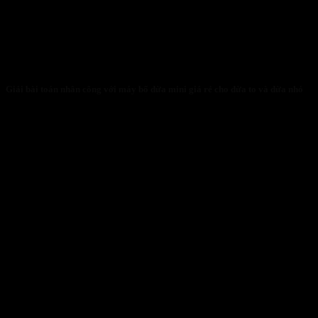
Giải bài toán nhân công với máy bổ dừa mini giá rẻ cho dừa to và dừa nhỏ
31/01/2026