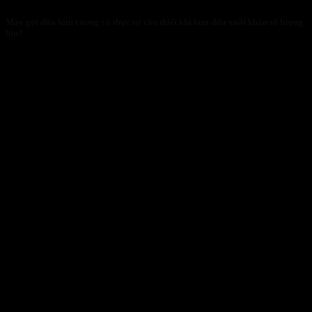
Máy gọt dừa kim cương có thực sự cần thiết khi làm dừa xuất khẩu số lượng
lớn?
28/01/2026