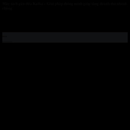
Máy tách gáo dừa Kaiba – Giải pháp thông minh giúp tăng doanh thu nhanh
chóng
Phá Bỏ Giới Hạn: Cuộc Cách Mạng Từ Chiếc Máy Tách Gáo Dừa
Kaiba Và...
22
Th11