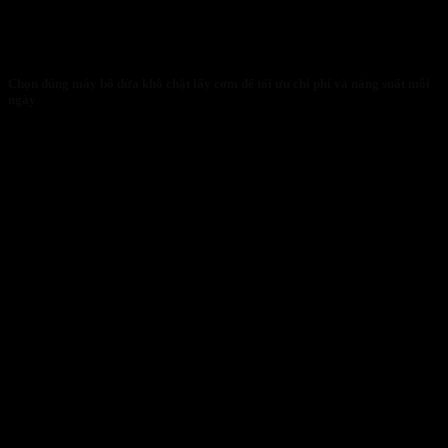
Chọn đúng máy bổ dừa khô chặt lấy cơm để tối ưu chi phí và năng suất mỗi
ngày
30/01/2026