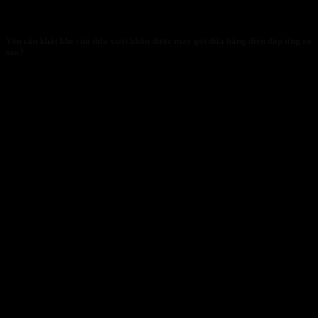
Yêu cầu khắt khe của dừa xuất khẩu được máy gọt dừa bằng điện đáp ứng ra
sao?
29/01/2026