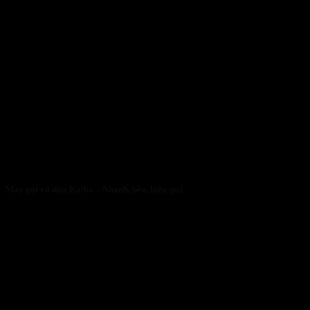
Máy gọt vỏ dừa Kaiba – Nhanh, bền, hiệu quả
05/05/2026