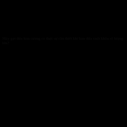
Máy gọt dừa kim cương có thực sự cần thiết khi làm dừa xuất khẩu số lượng
lớn?
28/01/2026