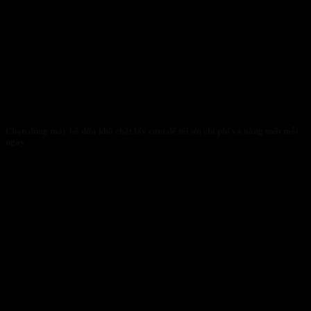
Chọn đúng máy bổ dừa khô chặt lấy cơm để tối ưu chi phí và năng suất mỗi
ngày
30/01/2026