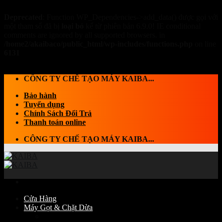
Deprecated
: Function WP_Dependencies->add_data() được gọi với
một tham số đã bị
loại bỏ
kể từ phiên bản 6.9.0! IE conditional
comments are ignored by all supported browsers. in
/home2/akaibaco/public_html/wp-includes/functions.php
on line
6131
Skip to content
CÔNG TY CHẾ TẠO MÁY KAIBA...
Bảo hành
Tuyển dụng
Chính Sách Đổi Trả
Thanh toán online
CÔNG TY CHẾ TẠO MÁY KAIBA...
Cửa Hàng
Máy Gọt & Chặt Dừa
Máy Chặt dừa