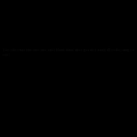
Yêu cầu khắt khe của dừa xuất khẩu được máy gọt dừa bằng điện đáp ứng ra
sao?
29/01/2026