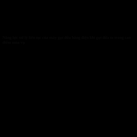
Năng lực xử lý liên tục của máy gọt dừa bằng điện khi gọt dừa to trong cao
điểm mùa vụ
27/01/2026