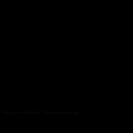
Máy gọt vỏ dừa Kaiba – Nhanh, bền, hiệu quả
05/05/2026