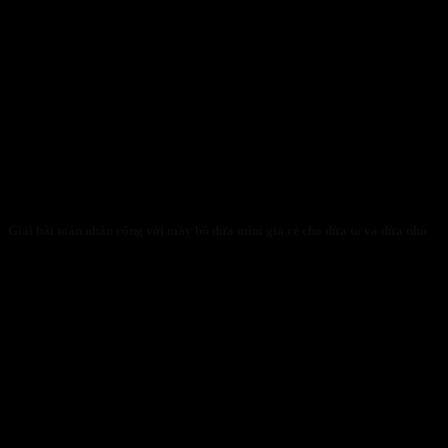
Giải bài toán nhân công với máy bổ dừa mini giá rẻ cho dừa to và dừa nhỏ
31/01/2026