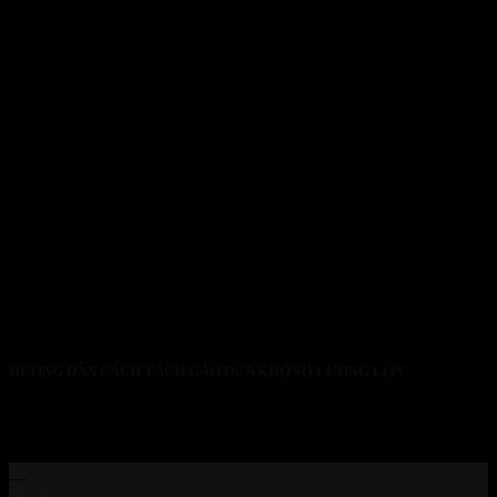
HƯỚNG DẪN CÁCH TÁCH GÁO DỪA KHÔ SỐ LƯỢNG LỚN
1. Giới thiệu tổng quan về máy tách gáo dừa KaiBa Trong ngành
chế biến...
03
Th9