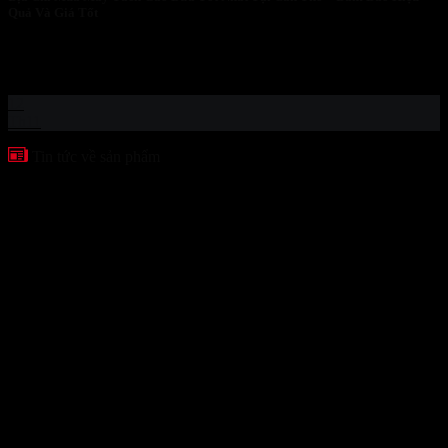
Quả Và Giá Tốt
Địa Chỉ Mua Máy Tách Gáo Dừa Tốt Nhất Tại Cần Thơ – Đảm
Bảo...
12
Th11
Tin tức về sản phẩm