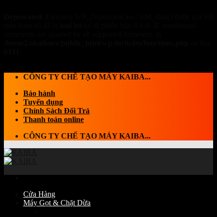
Deprecated
: Function WP_Dependencies->add_data() được gọi với
một tham số đã bị
loại bỏ
kể từ phiên bản 6.9.0! IE conditional
comments are ignored by all supported browsers. in
/home2/akaibaco/public_html/wp-includes/functions.php
on line
6131
Skip to content
CÔNG TY CHẾ TẠO MÁY KAIBA...
Bảo hành
Tuyển dụng
Chính Sách Đổi Trả
Thanh toán online
CÔNG TY CHẾ TẠO MÁY KAIBA...
Cửa Hàng
Máy Gọt & Chặt Dừa
Máy Chặt dừa