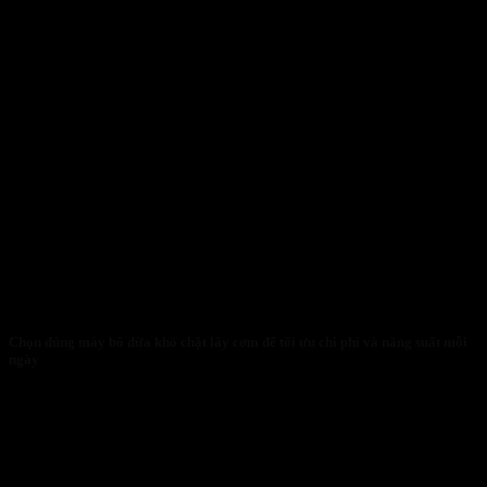
Chọn đúng máy bổ dừa khô chặt lấy cơm để tối ưu chi phí và năng suất mỗi
ngày
30/01/2026