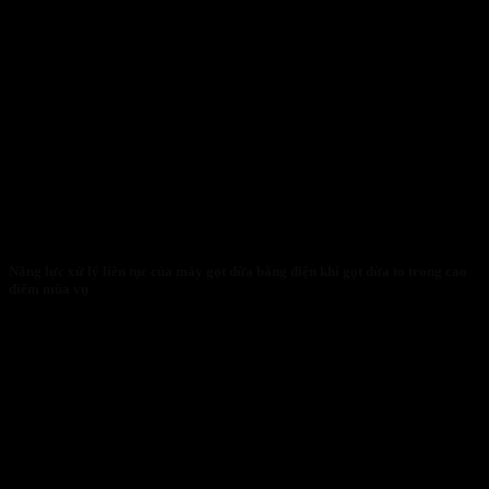
Năng lực xử lý liên tục của máy gọt dừa bằng điện khi gọt dừa to trong cao
điểm mùa vụ
27/01/2026