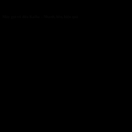
Máy gọt vỏ dừa Kaiba – Nhanh, bền, hiệu quả
05/05/2026