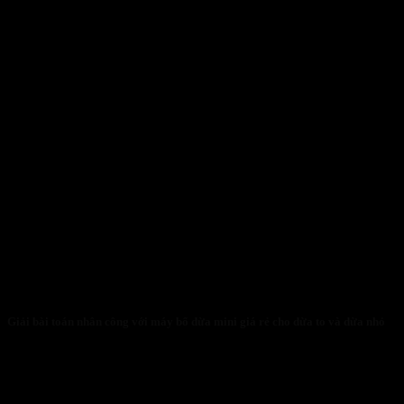
Giải bài toán nhân công với máy bổ dừa mini giá rẻ cho dừa to và dừa nhỏ
31/01/2026