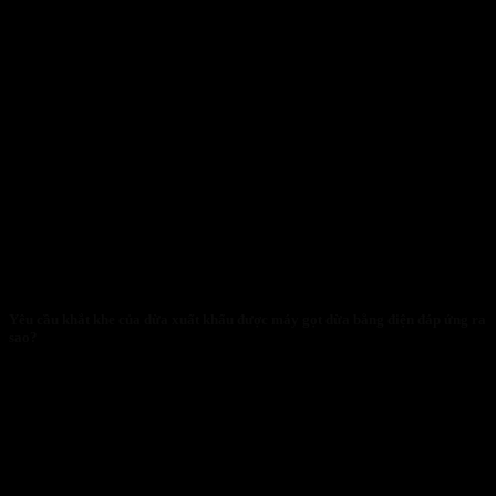
Yêu cầu khắt khe của dừa xuất khẩu được máy gọt dừa bằng điện đáp ứng ra
sao?
29/01/2026