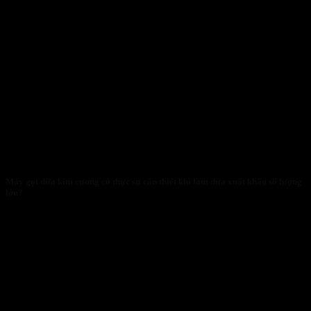
Máy gọt dừa kim cương có thực sự cần thiết khi làm dừa xuất khẩu số lượng
lớn?
28/01/2026