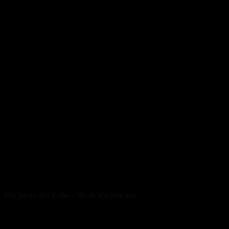
Máy gọt vỏ dừa Kaiba – Nhanh, bền, hiệu quả
05/05/2026