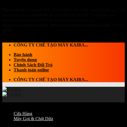
Deprecated
: Function WP_Dependencies->add_data() được gọi với
một tham số đã bị
loại bỏ
kể từ phiên bản 6.9.0! IE conditional
comments are ignored by all supported browsers. in
/home2/akaibaco/public_html/wp-includes/functions.php
on line
6131
Skip to content
CÔNG TY CHẾ TẠO MÁY KAIBA...
Bảo hành
Tuyển dụng
Chính Sách Đổi Trả
Thanh toán online
CÔNG TY CHẾ TẠO MÁY KAIBA...
Cửa Hàng
Máy Gọt & Chặt Dừa
Máy Chặt dừa