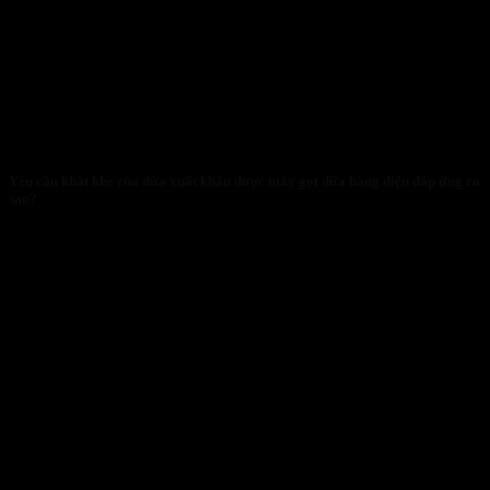
Yêu cầu khắt khe của dừa xuất khẩu được máy gọt dừa bằng điện đáp ứng ra
sao?
29/01/2026