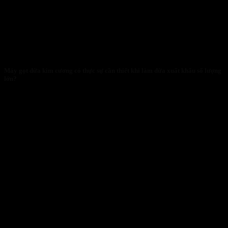
Máy gọt dừa kim cương có thực sự cần thiết khi làm dừa xuất khẩu số lượng
lớn?
28/01/2026