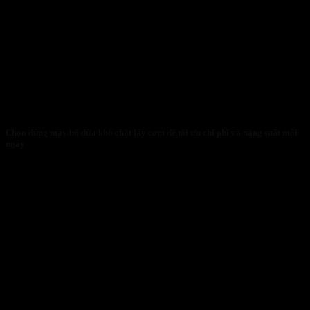
Chọn đúng máy bổ dừa khô chặt lấy cơm để tối ưu chi phí và năng suất mỗi
ngày
30/01/2026