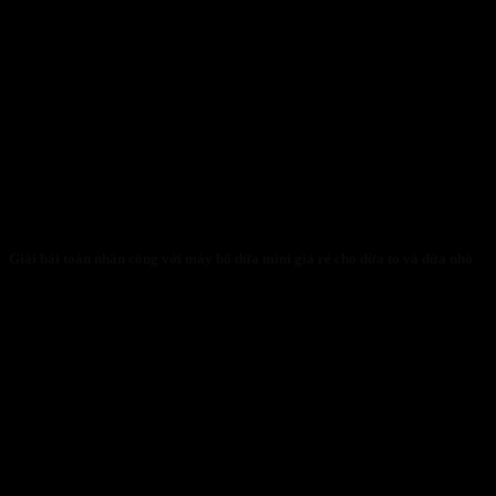
Giải bài toán nhân công với máy bổ dừa mini giá rẻ cho dừa to và dừa nhỏ
31/01/2026