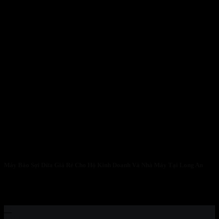
Máy Bào Sợi Dừa Giá Rẻ Cho Hộ Kinh Doanh Và Nhà Máy Tại Long An
Máy Bào Sợi Dừa Giá Rẻ Cho Hộ Kinh Doanh Và Nhà Máy Tại
Long...
17
Th12