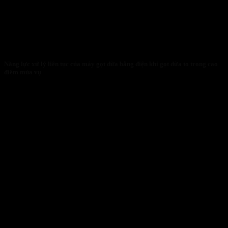
Năng lực xử lý liên tục của máy gọt dừa bằng điện khi gọt dừa to trong cao
điểm mùa vụ
27/01/2026