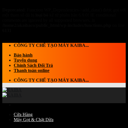
Deprecated
: Function WP_Dependencies->add_data() được gọi với
một tham số đã bị
loại bỏ
kể từ phiên bản 6.9.0! IE conditional
comments are ignored by all supported browsers. in
/home2/akaibaco/public_html/wp-includes/functions.php
on line
6131
Skip to content
CÔNG TY CHẾ TẠO MÁY KAIBA...
Bảo hành
Tuyển dụng
Chính Sách Đổi Trả
Thanh toán online
CÔNG TY CHẾ TẠO MÁY KAIBA...
Cửa Hàng
Máy Gọt & Chặt Dừa
Máy Chặt dừa