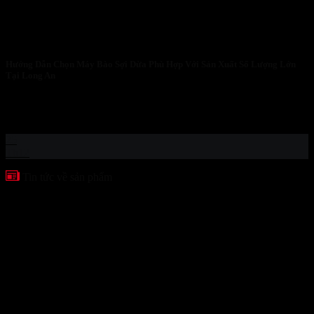
Hướng Dẫn Chọn Máy Bào Sợi Dừa Phù Hợp Với Sản Xuất Số Lượng Lớn
Tại Long An
Hướng Dẫn Chọn Máy Bào Sợi Dừa Phù Hợp Với Sản Xuất Số
Lượng Lớn...
25
Th12
Tin tức về sản phẩm