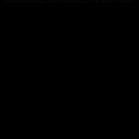
Giải bài toán nhân công với máy bổ dừa mini giá rẻ cho dừa to và dừa nhỏ
31/01/2026