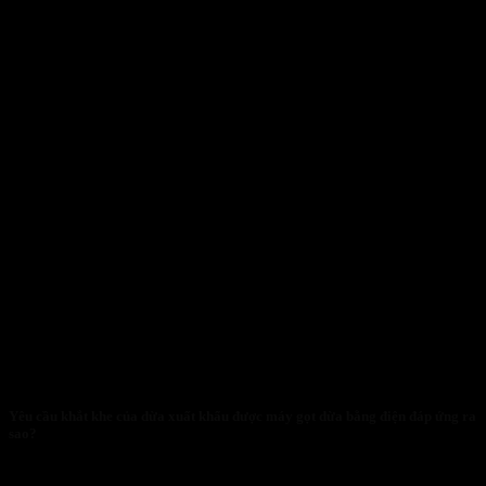
Yêu cầu khắt khe của dừa xuất khẩu được máy gọt dừa bằng điện đáp ứng ra
sao?
29/01/2026