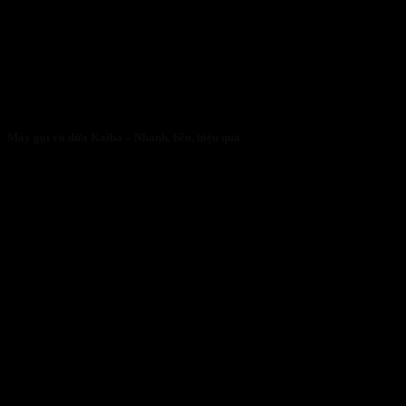
Máy gọt vỏ dừa Kaiba – Nhanh, bền, hiệu quả
05/05/2026