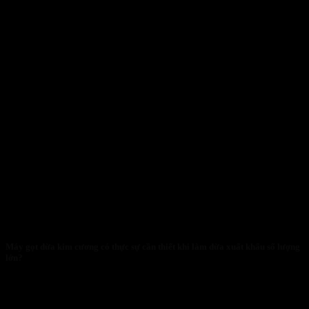
Máy gọt dừa kim cương có thực sự cần thiết khi làm dừa xuất khẩu số lượng
lớn?
28/01/2026