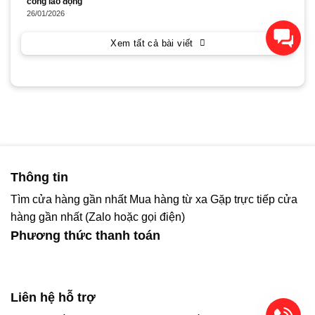
công lao động
26/01/2026
Xin chào! Chúng tôi có thể
giúp gì cho bạn?
Xem tất cả bài viết
Thông tin
Tìm cửa hàng gần nhất
Mua hàng từ xa
Gặp trực tiếp cửa
hàng gần nhất (Zalo hoặc gọi điện)
Phương thức thanh toán
Liên hệ hỗ trợ