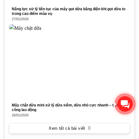
Năng lực xử lý liên tục của máy gọt dừa bằng điện khi gọt dừa to
trong cao điểm mùa vụ
27/01/2026
Xin chào! Chúng tôi có thể
giúp gì cho bạn?
Máy chặt dừa mini xử lý dừa xiêm, dừa nhỏ cực nhanh – tiết kiệm
công lao động
26/01/2026
Xem tất cả bài viết