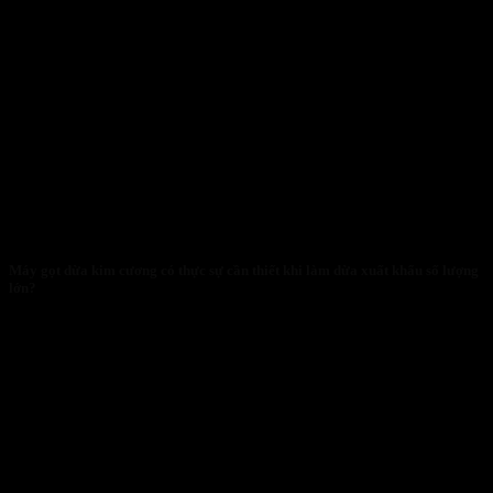
Máy gọt dừa kim cương có thực sự cần thiết khi làm dừa xuất khẩu số lượng
lớn?
28/01/2026