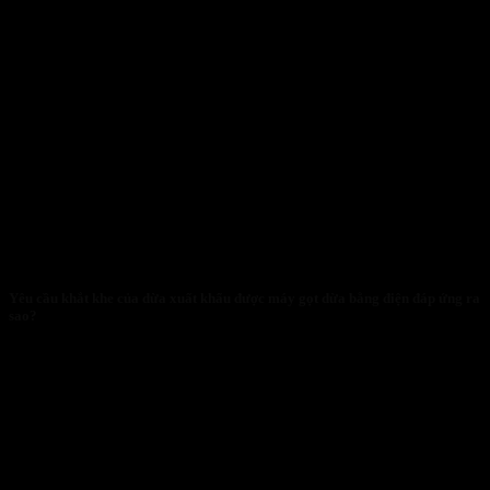
Yêu cầu khắt khe của dừa xuất khẩu được máy gọt dừa bằng điện đáp ứng ra
sao?
29/01/2026