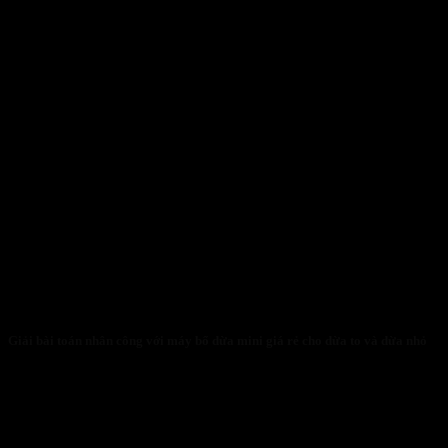
Giải bài toán nhân công với máy bổ dừa mini giá rẻ cho dừa to và dừa nhỏ
31/01/2026