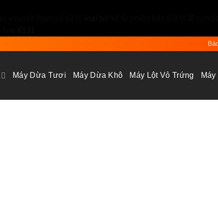
i với một tham số đã bị
loại bỏ
kể từ phiên bản 6.9.0! IE condi
 line
6131
Bảo
Máy Dừa Tươi
Máy Dừa Khô
Máy Lột Vỏ Trứng
Máy