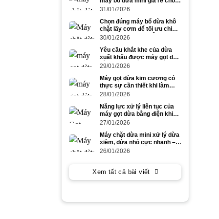
máy bổ dừa mini giá rẻ cho
dừa to và dừa nhỏ
31/01/2026
Chọn đúng máy bổ dừa khô
chặt lấy cơm để tối ưu chi
phí và năng suất mỗi ngày
30/01/2026
Yêu cầu khắt khe của dừa
xuất khẩu được máy gọt dừa
bằng điện đáp ứng ra sao?
29/01/2026
Máy gọt dừa kim cương có
thực sự cần thiết khi làm
dừa xuất khẩu số lượng lớn?
28/01/2026
Năng lực xử lý liên tục của
máy gọt dừa bằng điện khi
gọt dừa to trong cao điểm
27/01/2026
mùa vụ
Máy chặt dừa mini xử lý dừa
xiêm, dừa nhỏ cực nhanh –
tiết kiệm công lao động
26/01/2026
Xem tất cả bài viết