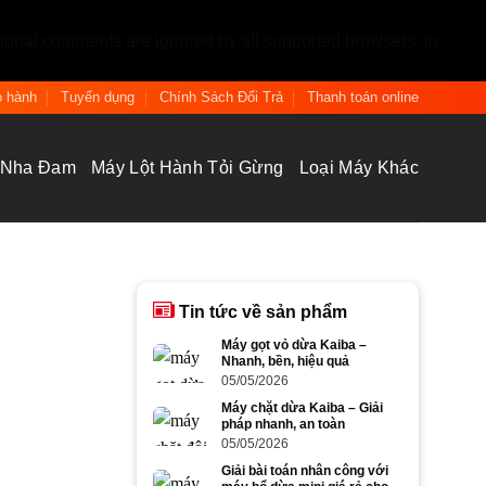
tional comments are ignored by all supported browsers. in
 hành
Tuyển dụng
Chính Sách Đổi Trả
Thanh toán online
 Nha Đam
Máy Lột Hành Tỏi Gừng
Loại Máy Khác
Tin tức về sản phẩm
Máy gọt vỏ dừa Kaiba –
Nhanh, bền, hiệu quả
05/05/2026
Máy chặt dừa Kaiba – Giải
pháp nhanh, an toàn
05/05/2026
Giải bài toán nhân công với