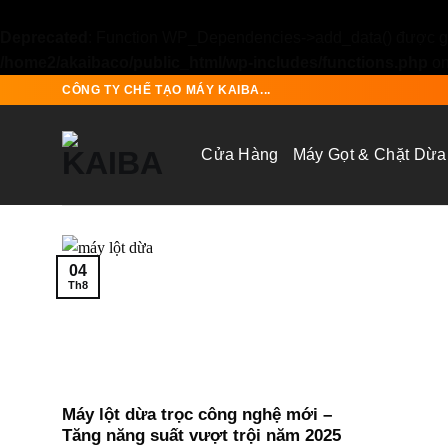
Deprecated
: Function WP_Dependencies->add_data() được gọ
/home2/akaibaco/public_html/wp-includes/functions.php
on
Skip
CÔNG TY CHẾ TẠO MÁY KAIBA...
to
content
Cửa Hàng
Máy Gọt & Chặt Dừa
04
Th8
Máy lột dừa trọc công nghệ mới –
Tăng năng suất vượt trội năm 2025