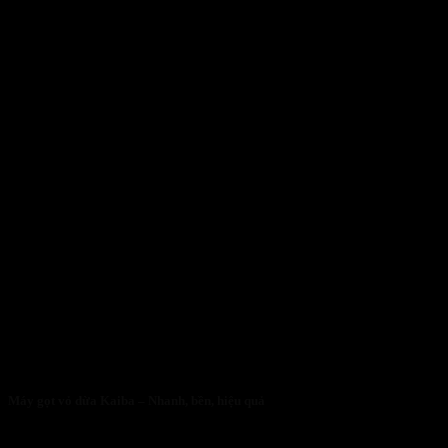
Máy gọt vỏ dừa Kaiba – Nhanh, bền, hiệu quả
05/05/2026