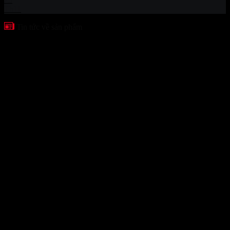
Th11
Tin tức về sản phẩm