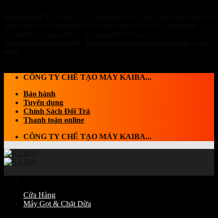
Deprecated
: Function WP_Dependencies->add_data() được gọi với
một tham số đã bị
loại bỏ
kể từ phiên bản 6.9.0! IE conditional
comments are ignored by all supported browsers. in
/home2/akaibaco/public_html/wp-includes/functions.php
on line
6131
Skip to content
CÔNG TY CHẾ TẠO MÁY KAIBA...
Bảo hành
Tuyển dụng
Chính Sách Đổi Trả
Thanh toán online
CÔNG TY CHẾ TẠO MÁY KAIBA...
Cửa Hàng
Máy Gọt & Chặt Dừa
Máy Chặt dừa