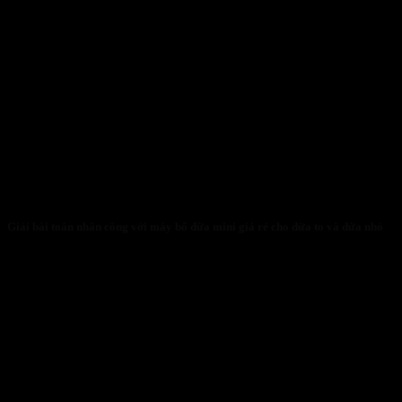
Giải bài toán nhân công với máy bổ dừa mini giá rẻ cho dừa to và dừa nhỏ
31/01/2026