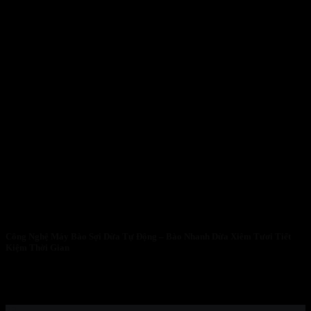
Công Nghệ Máy Bào Sợi Dừa Tự Động – Bào Nhanh Dừa Xiêm Tươi Tiết
Kiệm Thời Gian
CHINH PHỤC THỊ TRƯỜNG KEM DỪA VỚI CÔNG NGHỆ
MÁY BÀO SỢI DỪA TỰ ĐỘNG...
23