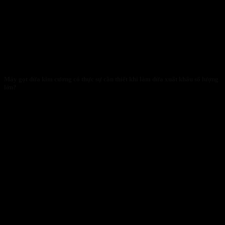
Máy gọt dừa kim cương có thực sự cần thiết khi làm dừa xuất khẩu số lượng
lớn?
28/01/2026