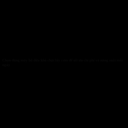
Chọn đúng máy bổ dừa khô chặt lấy cơm để tối ưu chi phí và năng suất mỗi
ngày
30/01/2026