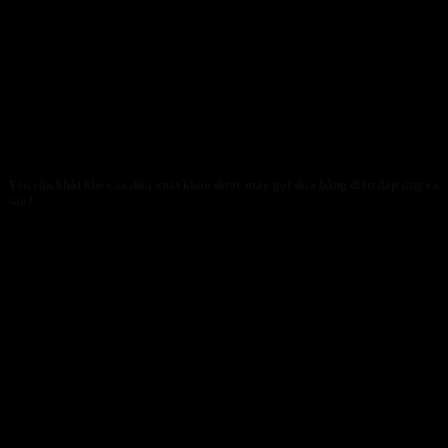
Yêu cầu khắt khe của dừa xuất khẩu được máy gọt dừa bằng điện đáp ứng ra
sao?
29/01/2026