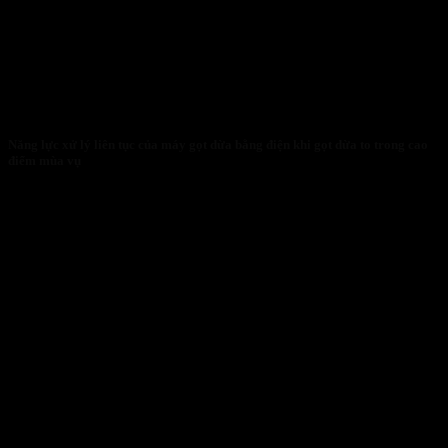
Năng lực xử lý liên tục của máy gọt dừa bằng điện khi gọt dừa to trong cao
điểm mùa vụ
27/01/2026