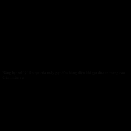
Năng lực xử lý liên tục của máy gọt dừa bằng điện khi gọt dừa to trong cao
điểm mùa vụ
27/01/2026