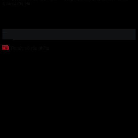
Gian và Chi Phí
Máy Gọt Dừa Tự Động Đồng Nai – Công Nghệ Mới Giúp Tiết
Kiệm Thời...
14
Th11
Tin tức về sản phẩm