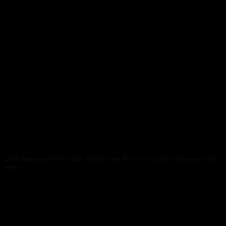
Chọn đúng máy bổ dừa khô chặt lấy cơm để tối ưu chi phí và năng suất mỗi
ngày
30/01/2026