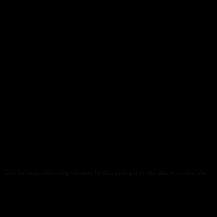
Giải bài toán nhân công với máy bổ dừa mini giá rẻ cho dừa to và dừa nhỏ
31/01/2026