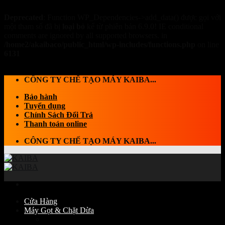
Deprecated
: Function WP_Dependencies->add_data() được gọi với
một tham số đã bị
loại bỏ
kể từ phiên bản 6.9.0! IE conditional
comments are ignored by all supported browsers. in
/home2/akaibaco/public_html/wp-includes/functions.php
on line
6131
Skip to content
CÔNG TY CHẾ TẠO MÁY KAIBA...
Bảo hành
Tuyển dụng
Chính Sách Đổi Trả
Thanh toán online
CÔNG TY CHẾ TẠO MÁY KAIBA...
Cửa Hàng
Máy Gọt & Chặt Dừa
Máy Chặt dừa