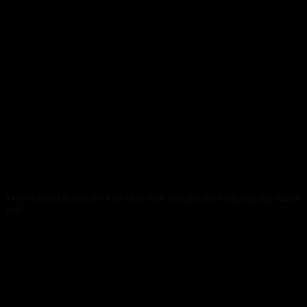
Yêu cầu khắt khe của dừa xuất khẩu được máy gọt dừa bằng điện đáp ứng ra
sao?
29/01/2026