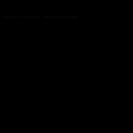
Máy gọt vỏ dừa Kaiba – Nhanh, bền, hiệu quả
05/05/2026