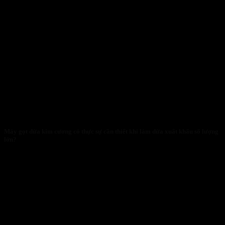
Máy gọt dừa kim cương có thực sự cần thiết khi làm dừa xuất khẩu số lượng
lớn?
28/01/2026