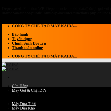
Deprecated
: Function WP_Dependencies->add_data() được gọi với 
/home2/akaibaco/public_html/wp-includes/functions.php
on line
6
Skip to content
CÔNG TY CHẾ TẠO MÁY KAIBA...
Bảo hành
Tuyển dụng
Chính Sách Đổi Trả
Thanh toán online
CÔNG TY CHẾ TẠO MÁY KAIBA...
Cửa Hàng
Máy Gọt & Chặt Dừa
Máy Chặt dừa
Máy Gọt Dừa
Máy Dừa Tươi
Máy Dừa Khô