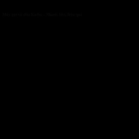
Máy gọt vỏ dừa Kaiba – Nhanh, bền, hiệu quả
05/05/2026