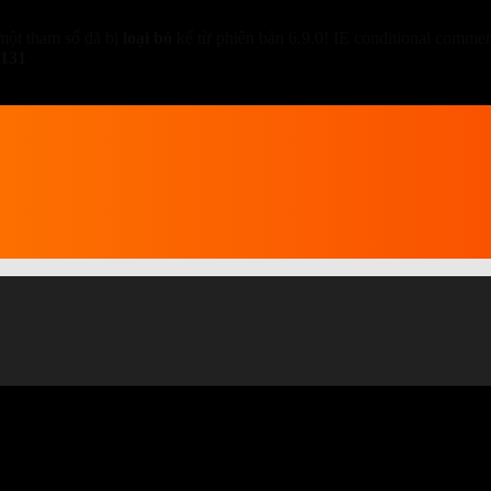
một tham số đã bị
loại bỏ
kể từ phiên bản 6.9.0! IE conditional comment
131