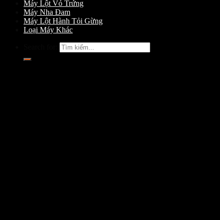
Máy Lột Vỏ Trứng
Máy Nha Đam
Máy Lột Hành Tỏi Gừng
Loại Máy Khác
Search for: