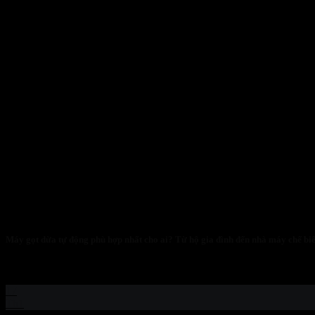
Máy gọt dừa tự động phù hợp nhất cho ai? Từ hộ gia đình đến nhà máy chế bi
LỜI MỞ ĐẦU: CUỘC CÁCH MẠNG KHÔNG CHỈ DÀNH CHO “
17
Th1