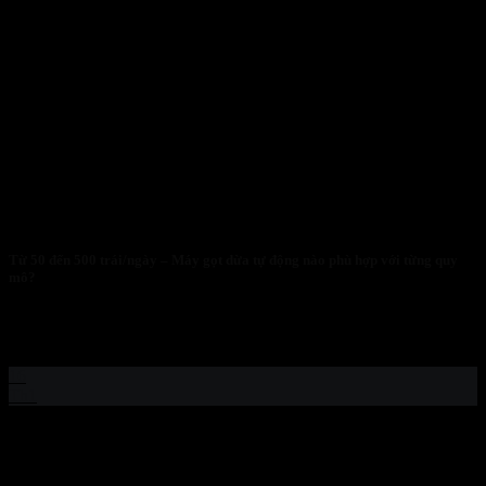
Từ 50 đến 500 trái/ngày – Máy gọt dừa tự động nào phù hợp với từng quy
mô?
PHẦN MỞ ĐẦU: SỰ NGỘ NHẬN CHẾT NGƯỜI “QUY MÔ
NHỎ THÌ KHÔNG CẦN TỰ...
16
Th1