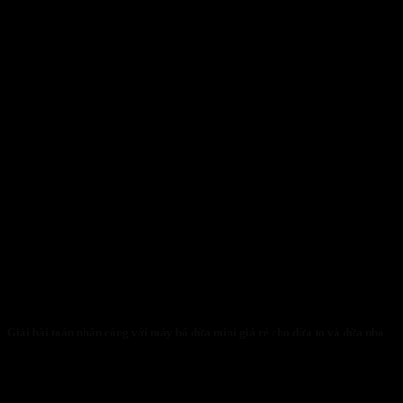
Giải bài toán nhân công với máy bổ dừa mini giá rẻ cho dừa to và dừa nhỏ
31/01/2026