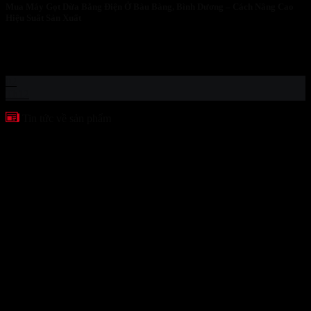
Mua Máy Gọt Dừa Bằng Điện Ở Bàu Bàng, Bình Dương – Cách Nâng Cao
Hiệu Suất Sản Xuất
Mua Máy Gọt Dừa Bằng Điện Ở Bàu Bàng, Bình Dương – Cách
Nâng Cao...
02
Th12
Tin tức về sản phẩm