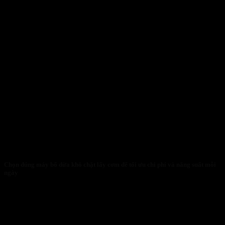
Chọn đúng máy bổ dừa khô chặt lấy cơm để tối ưu chi phí và năng suất mỗi
ngày
30/01/2026