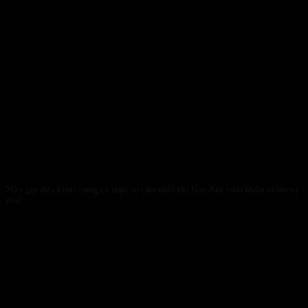
Máy gọt dừa kim cương có thực sự cần thiết khi làm dừa xuất khẩu số lượng
lớn?
28/01/2026