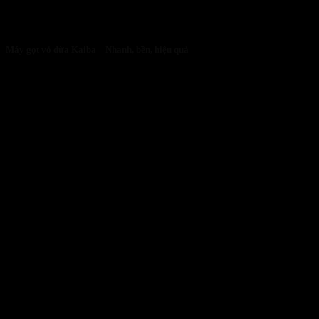
Máy gọt vỏ dừa Kaiba – Nhanh, bền, hiệu quả
05/05/2026