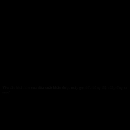
Yêu cầu khắt khe của dừa xuất khẩu được máy gọt dừa bằng điện đáp ứng ra
sao?
29/01/2026