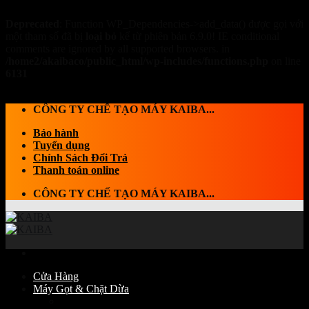
Deprecated
: Function WP_Dependencies->add_data() được gọi với
một tham số đã bị
loại bỏ
kể từ phiên bản 6.9.0! IE conditional
comments are ignored by all supported browsers. in
/home2/akaibaco/public_html/wp-includes/functions.php
on line
6131
Skip to content
CÔNG TY CHẾ TẠO MÁY KAIBA...
Bảo hành
Tuyển dụng
Chính Sách Đổi Trả
Thanh toán online
CÔNG TY CHẾ TẠO MÁY KAIBA...
Cửa Hàng
Máy Gọt & Chặt Dừa
Máy Chặt dừa