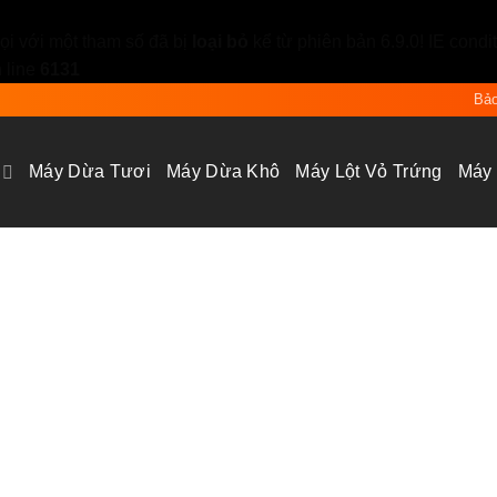
i với một tham số đã bị
loại bỏ
kể từ phiên bản 6.9.0! IE condi
 line
6131
Bảo
Máy Dừa Tươi
Máy Dừa Khô
Máy Lột Vỏ Trứng
Máy