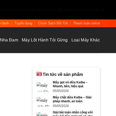
tional comments are ignored by all supported browsers. in
 hành
Tuyển dụng
Chính Sách Đổi Trả
Thanh toán online
 Nha Đam
Máy Lột Hành Tỏi Gừng
Loại Máy Khác
Tin tức về sản phẩm
Máy gọt vỏ dừa Kaiba –
Nhanh, bền, hiệu quả
05/05/2026
Máy chặt dừa Kaiba – Giải
pháp nhanh, an toàn
05/05/2026
Giải bài toán nhân công với