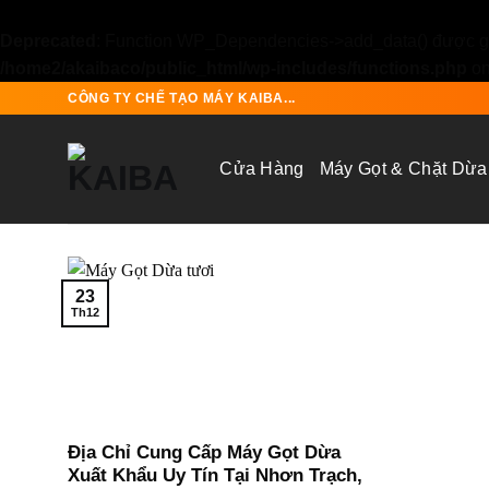
Deprecated
: Function WP_Dependencies->add_data() được gọ
/home2/akaibaco/public_html/wp-includes/functions.php
on
Skip
CÔNG TY CHẾ TẠO MÁY KAIBA...
to
content
Cửa Hàng
Máy Gọt & Chặt Dừa
23
Th12
Địa Chỉ Cung Cấp Máy Gọt Dừa
Xuất Khẩu Uy Tín Tại Nhơn Trạch,