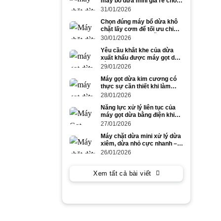
máy bổ dừa mini giá rẻ cho
dừa to và dừa nhỏ
31/01/2026
Chọn đúng máy bổ dừa khô
chặt lấy cơm để tối ưu chi
phí và năng suất mỗi ngày
30/01/2026
Yêu cầu khắt khe của dừa
xuất khẩu được máy gọt dừa
bằng điện đáp ứng ra sao?
29/01/2026
Máy gọt dừa kim cương có
thực sự cần thiết khi làm
dừa xuất khẩu số lượng lớn?
28/01/2026
Năng lực xử lý liên tục của
máy gọt dừa bằng điện khi
gọt dừa to trong cao điểm
27/01/2026
mùa vụ
Máy chặt dừa mini xử lý dừa
xiêm, dừa nhỏ cực nhanh –
tiết kiệm công lao động
26/01/2026
Xem tất cả bài viết