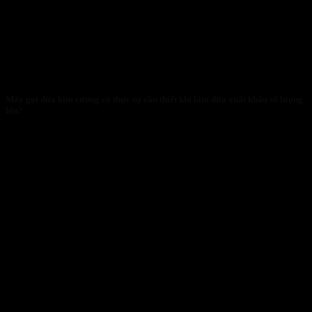
Máy gọt dừa kim cương có thực sự cần thiết khi làm dừa xuất khẩu số lượng
lớn?
28/01/2026