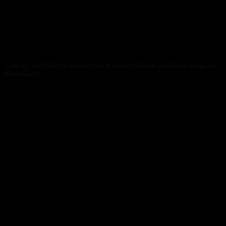
Năng lực xử lý liên tục của máy gọt dừa bằng điện khi gọt dừa to trong cao
điểm mùa vụ
27/01/2026