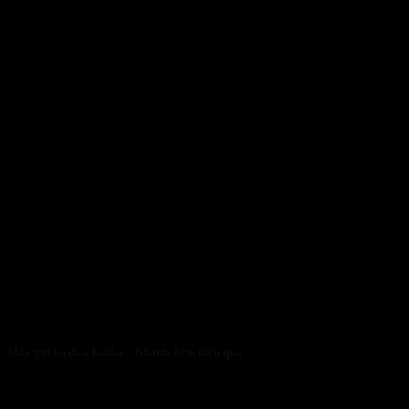
Máy gọt vỏ dừa Kaiba – Nhanh, bền, hiệu quả
05/05/2026