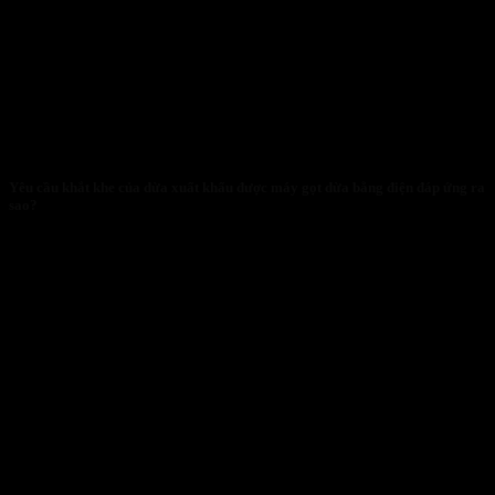
Yêu cầu khắt khe của dừa xuất khẩu được máy gọt dừa bằng điện đáp ứng ra
sao?
29/01/2026