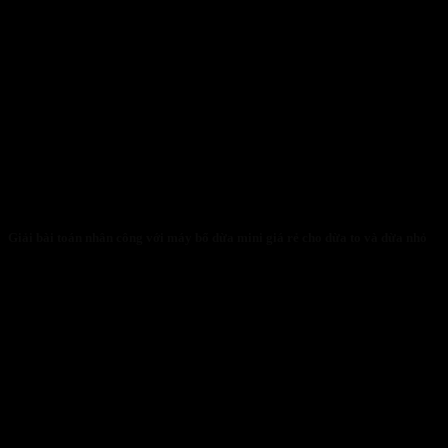
Giải bài toán nhân công với máy bổ dừa mini giá rẻ cho dừa to và dừa nhỏ
31/01/2026