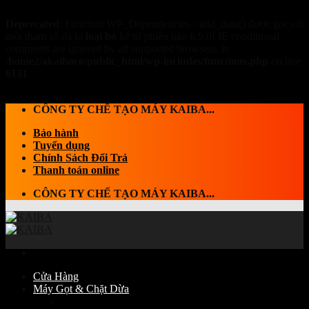
Deprecated
: Function WP_Dependencies->add_data() được gọi với
một tham số đã bị
loại bỏ
kể từ phiên bản 6.9.0! IE conditional
comments are ignored by all supported browsers. in
/home2/akaibaco/public_html/wp-includes/functions.php
on line
6131
Skip to content
CÔNG TY CHẾ TẠO MÁY KAIBA...
Bảo hành
Tuyển dụng
Chính Sách Đổi Trả
Thanh toán online
CÔNG TY CHẾ TẠO MÁY KAIBA...
Cửa Hàng
Máy Gọt & Chặt Dừa
Máy Chặt dừa