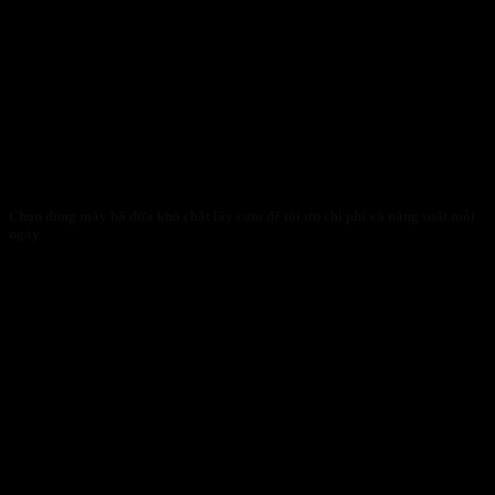
Chọn đúng máy bổ dừa khô chặt lấy cơm để tối ưu chi phí và năng suất mỗi
ngày
30/01/2026