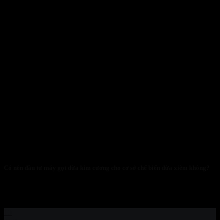
Có nên đầu tư máy gọt dừa kim cương cho cơ sở chế biến dừa xiêm không?
BẢN LUẬN CHỨNG KINH TẾ-KỸ THUẬT (LCKT): ĐẦU
TƯ MÁY GỌT DỪA KIM CƯƠNG KAIBA...
10