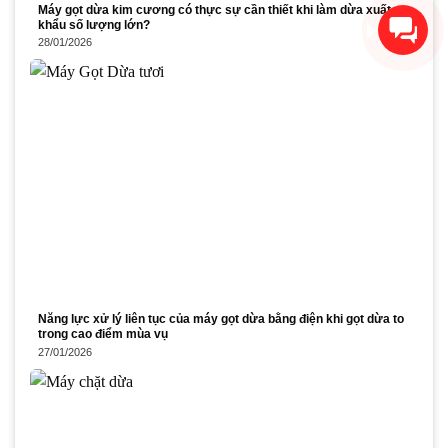
Xin chào! Chúng tôi có thể
Máy gọt dừa kim cương có thực sự cần thiết khi làm dừa xuất
khẩu số lượng lớn?
giúp gì cho bạn?
28/01/2026
Năng lực xử lý liên tục của máy gọt dừa bằng điện khi gọt dừa to
trong cao điểm mùa vụ
27/01/2026