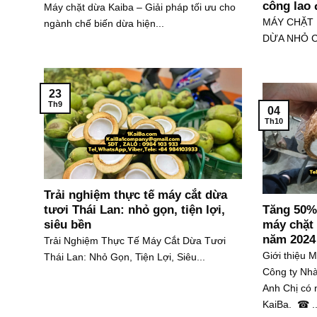
công lao
Máy chặt dừa Kaiba – Giải pháp tối ưu cho
MÁY CHẶT 
ngành chế biến dừa hiện...
DỪA NHỎ C
23
Th9
04
Th10
Trải nghiệm thực tế máy cắt dừa
tươi Thái Lan: nhỏ gọn, tiện lợi,
Tăng 50% 
siêu bền
máy chặt 
năm 2024
Trải Nghiệm Thực Tế Máy Cắt Dừa Tươi
Giới thiệu 
Thái Lan: Nhỏ Gọn, Tiện Lợi, Siêu...
Công ty Nhà
Anh Chị có n
KaiBa. ☎ ..