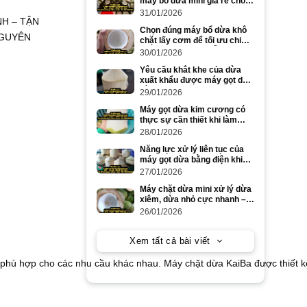
máy bổ dừa mini giá rẻ cho
dừa to và dừa nhỏ
31/01/2026
H – TẬN
Chọn đúng máy bổ dừa khô
GUYÊN
chặt lấy cơm để tối ưu chi
phí và năng suất mỗi ngày
30/01/2026
Yêu cầu khắt khe của dừa
xuất khẩu được máy gọt dừa
bằng điện đáp ứng ra sao?
29/01/2026
Máy gọt dừa kim cương có
thực sự cần thiết khi làm
dừa xuất khẩu số lượng lớn?
28/01/2026
Năng lực xử lý liên tục của
máy gọt dừa bằng điện khi
gọt dừa to trong cao điểm
27/01/2026
mùa vụ
Máy chặt dừa mini xử lý dừa
xiêm, dừa nhỏ cực nhanh –
tiết kiệm công lao động
26/01/2026
Xem tất cả bài viết
 phù hợp cho các nhu cầu khác nhau. Máy chặt dừa KaiBa được thiết kế