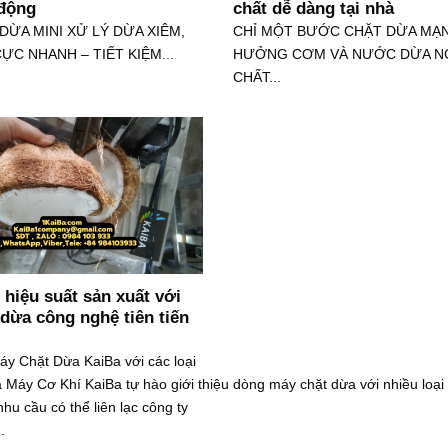
 động
chất dễ dàng tại nhà
DỪA MINI XỬ LÝ DỪA XIÊM,
CHỈ MỘT BƯỚC CHẶT DỪA MẠN
ỰC NHANH – TIẾT KIỆM...
HƯỞNG CƠM VÀ NƯỚC DỪA N
CHẤT...
hiệu suất sản xuất với
dừa công nghệ tiên tiến
Máy Chặt Dừa KaiBa với các loại
 Máy Cơ Khí KaiBa tự hào giới thiệu dòng máy chặt dừa với nhiều loại
hu cầu có thể liên lạc công ty
.