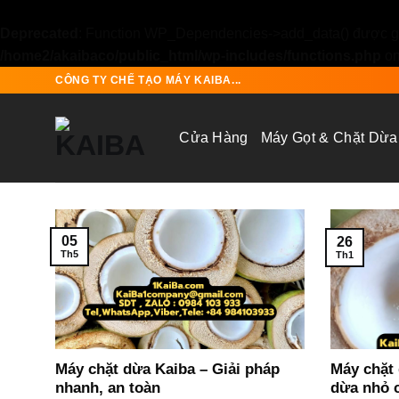
Deprecated
: Function WP_Dependencies->add_data() được gọ
/home2/akaibaco/public_html/wp-includes/functions.php
on
Skip
CÔNG TY CHẾ TẠO MÁY KAIBA...
to
content
Cửa Hàng
Máy Gọt & Chặt Dừa
05
26
Th5
Th1
Máy chặt dừa Kaiba – Giải pháp
Máy chặt 
nhanh, an toàn
dừa nhỏ c