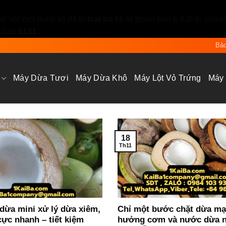
i với một tham số đã bị
loại bỏ
kể từ phiên bản 6.9.0! IE condi
 line
6131
Bảo
Máy Dừa Tươi
Máy Dừa Khô
Máy Lột Vỏ Trứng
Máy
18
Th11
dừa mini xử lý dừa xiêm,
Chỉ một bước chặt dừa mạ
ực nhanh – tiết kiệm
hưởng cơm và nước dừa 