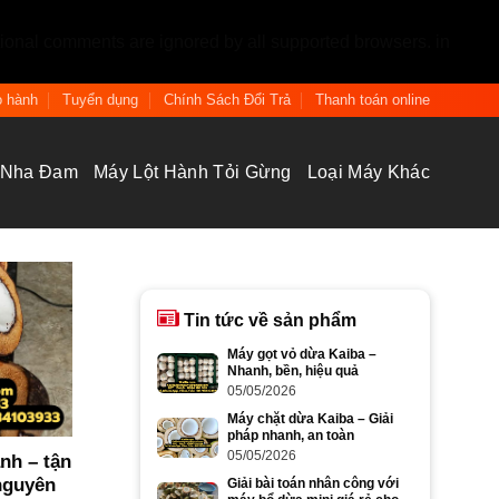
tional comments are ignored by all supported browsers. in
 hành
Tuyển dụng
Chính Sách Đổi Trả
Thanh toán online
 Nha Đam
Máy Lột Hành Tỏi Gừng
Loại Máy Khác
Tin tức về sản phẩm
Máy gọt vỏ dừa Kaiba –
Nhanh, bền, hiệu quả
05/05/2026
Máy chặt dừa Kaiba – Giải
pháp nhanh, an toàn
05/05/2026
nh – tận
nguyên
Giải bài toán nhân công với