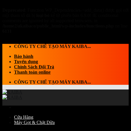
Deprecated
: Function WP_Dependencies->add_data() được gọi với
một tham số đã bị
loại bỏ
kể từ phiên bản 6.9.0! IE conditional
comments are ignored by all supported browsers. in
/home2/akaibaco/public_html/wp-includes/functions.php
on line
6131
Skip to content
CÔNG TY CHẾ TẠO MÁY KAIBA...
Bảo hành
Tuyển dụng
Chính Sách Đổi Trả
Thanh toán online
CÔNG TY CHẾ TẠO MÁY KAIBA...
Cửa Hàng
Máy Gọt & Chặt Dừa
Máy Chặt dừa