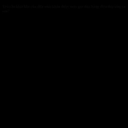
Yêu cầu khắt khe của dừa xuất khẩu được máy gọt dừa bằng điện đáp ứng ra
sao?
29/01/2026