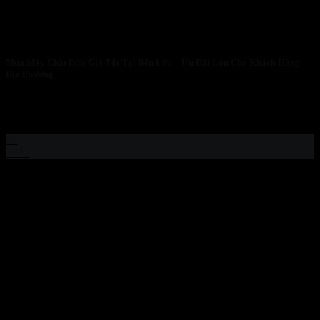
Mua Máy Chặt Dừa Giá Tốt Tại Bến Lức – Ưu Đãi Lớn Cho Khách Hàng
Địa Phương
Mua Máy Chặt Dừa Giá Tốt Tại Bến Lức – Ưu Đãi Lớn Cho
Khách...
01
Th12