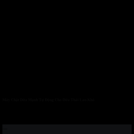
Máy Chặt Dừa Mạnh Tự Động Cho Dừa Thái Lan Khô
MÁY CHẶT DỪA MẠNH TỰ ĐỘNG CHO DỪA THÁI LAN
KHÔ – GIẢI PHÁP TỐI...
01
Th3