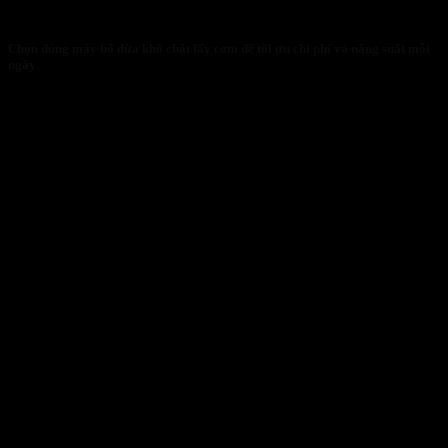
Chọn đúng máy bổ dừa khô chặt lấy cơm để tối ưu chi phí và năng suất mỗi
ngày
30/01/2026