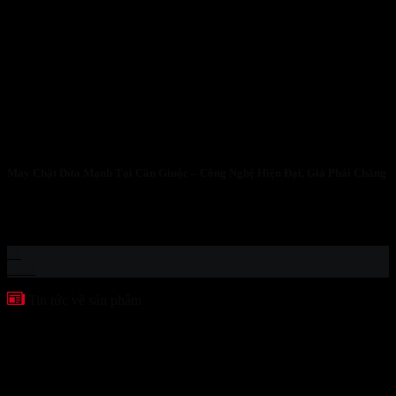
Máy Chặt Dừa Mạnh Tại Cần Giuộc – Công Nghệ Hiện Đại, Giá Phải Chăng
Máy Chặt Dừa Mạnh Tại Cần Giuộc – Công Nghệ Hiện Đại, Giá
Phải Chăng...
26
Th11
Tin tức về sản phẩm