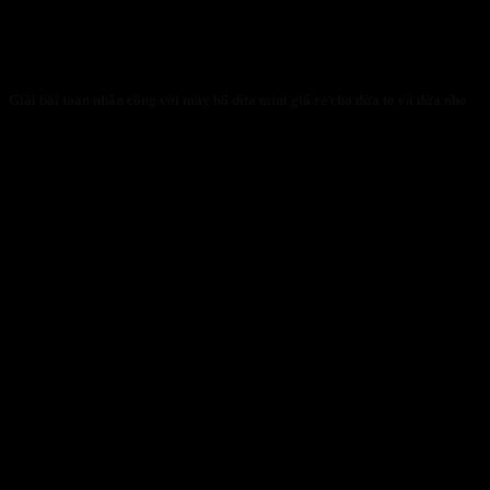
Giải bài toán nhân công với máy bổ dừa mini giá rẻ cho dừa to và dừa nhỏ
31/01/2026