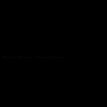
Máy gọt vỏ dừa Kaiba – Nhanh, bền, hiệu quả
05/05/2026