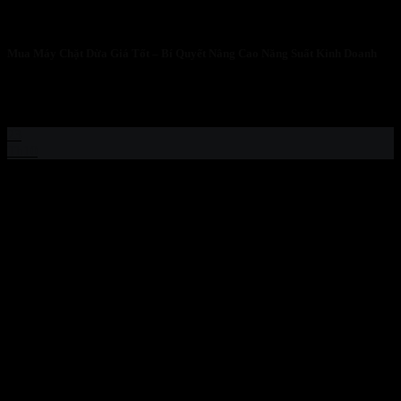
Mua Máy Chặt Dừa Giá Tốt – Bí Quyết Nâng Cao Năng Suất Kinh Doanh
Mua Máy Chặt Dừa Giá Tốt – Bí Quyết Nâng Cao Năng Suất Kinh
Doanh...
23
Th10