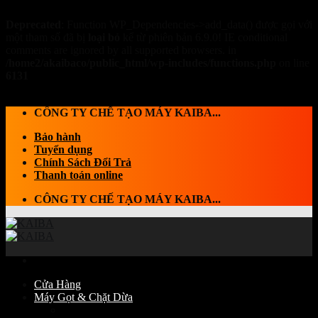
Deprecated
: Function WP_Dependencies->add_data() được gọi với
một tham số đã bị
loại bỏ
kể từ phiên bản 6.9.0! IE conditional
comments are ignored by all supported browsers. in
/home2/akaibaco/public_html/wp-includes/functions.php
on line
6131
Skip to content
CÔNG TY CHẾ TẠO MÁY KAIBA...
Bảo hành
Tuyển dụng
Chính Sách Đổi Trả
Thanh toán online
CÔNG TY CHẾ TẠO MÁY KAIBA...
Cửa Hàng
Máy Gọt & Chặt Dừa
Máy Chặt dừa