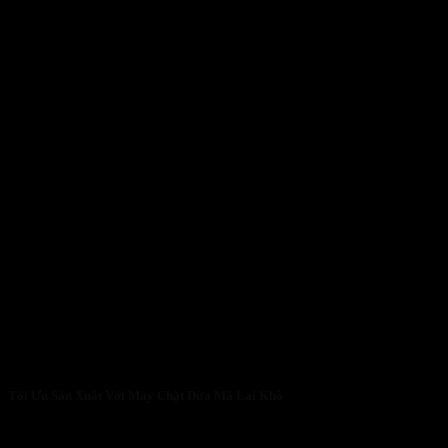
Tối Ưu Sản Xuất Với Máy Chặt Dừa Mã Lai Khô
Tối Ưu Sản Xuất Với Máy Chặt Dừa Mã Lai Khô: Giải Pháp Tăng