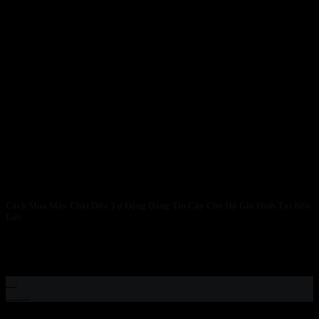
Cách Mua Máy Chặt Dừa Tự Động Đáng Tin Cậy Cho Hộ Gia Đình Tại Bến
Lức
Khám Phá Máy Chặt Dừa Tươi Chất Lượng Cao tại Trảng Bom –
Sản Phẩm...
29
Th12