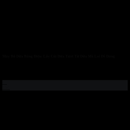
Máy Bổ Dừa Bằng Điện: Lấy Cùi Dừa Tươi Từ Dừa Mã Lai Dễ Dàng
Cắt Đôi Dừa Tươi Chuyên Nghiệp Trong 6 Giây Với Máy Bổ Dừa
Bằng Điện...
01
Th6