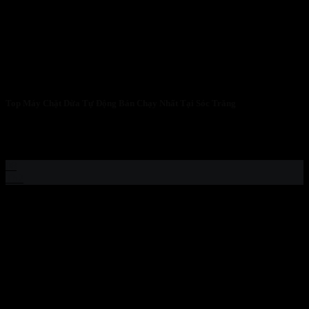
Top Máy Chặt Dừa Tự Động Bán Chạy Nhất Tại Sóc Trăng
TOP MÁY CHẶT DỪA TỰ ĐỘNG BÁN CHẠY NHẤT TẠI
SÓC TRĂNG – XỬ LÝ...
08
Th2