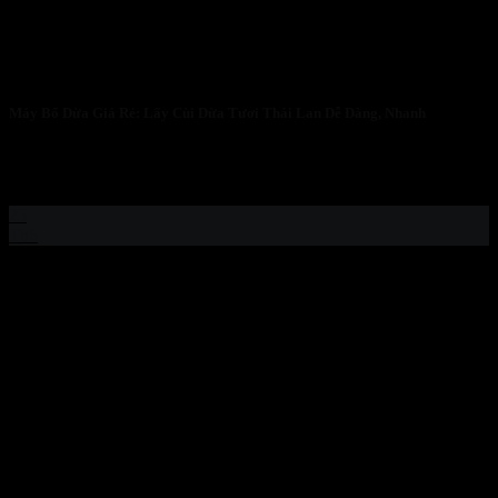
Máy Bổ Dừa Giá Rẻ: Lấy Cùi Dừa Tươi Thái Lan Dễ Dàng, Nhanh
🌴 Máy Bổ Dừa Giá Rẻ – Bước Đột Phá Trong Công Nghệ Xử
Lý...
25
Th6