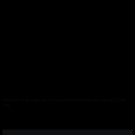
Khai thác tối đa năng suất với máy bổ dừa khô bằng điện công nghệ Thái
Lan
(Một Góc Nhìn Khác Về Cuộc Cách Mạng Máy Bổ Dừa: Không
Chỉ Là Công...
31