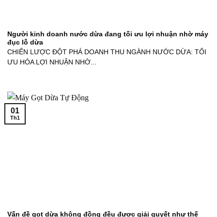
Người kinh doanh nước dừa đang tối ưu lợi nhuận nhờ máy
đục lỗ dừa
CHIẾN LƯỢC ĐỘT PHÁ DOANH THU NGÀNH NƯỚC DỪA: TỐI
ƯU HÓA LỢI NHUẬN NHỜ...
01
Th1
Vấn đề gọt dừa không đồng đều được giải quyết như thế