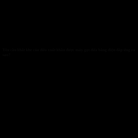
Yêu cầu khắt khe của dừa xuất khẩu được máy gọt dừa bằng điện đáp ứng ra
sao?
29/01/2026