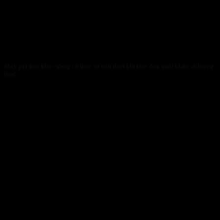
Máy gọt dừa kim cương có thực sự cần thiết khi làm dừa xuất khẩu số lượng
lớn?
28/01/2026