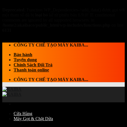
Deprecated
: Function WP_Dependencies->add_data() được gọi với
một tham số đã bị
loại bỏ
kể từ phiên bản 6.9.0! IE conditional
comments are ignored by all supported browsers. in
/home2/akaibaco/public_html/wp-includes/functions.php
on line
6131
Skip to content
CÔNG TY CHẾ TẠO MÁY KAIBA...
Bảo hành
Tuyển dụng
Chính Sách Đổi Trả
Thanh toán online
CÔNG TY CHẾ TẠO MÁY KAIBA...
Cửa Hàng
Máy Gọt & Chặt Dừa
Máy Chặt dừa