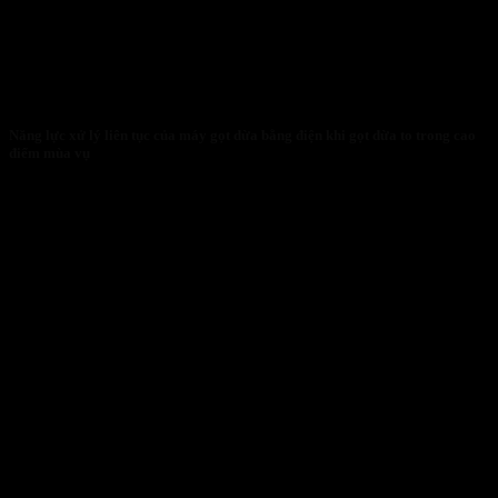
Năng lực xử lý liên tục của máy gọt dừa bằng điện khi gọt dừa to trong cao
điểm mùa vụ
27/01/2026