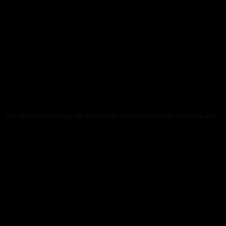
Giải bài toán nhân công với máy bổ dừa mini giá rẻ cho dừa to và dừa nhỏ
31/01/2026