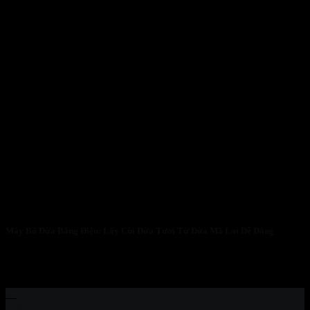
Máy Bổ Dừa Bằng Điện: Lấy Cùi Dừa Tươi Từ Dừa Mã Lai Dễ Dàng
Cắt Đôi Dừa Tươi Chuyên Nghiệp Trong 6 Giây Với Máy Bổ Dừa
Bằng Điện...
01
Th6