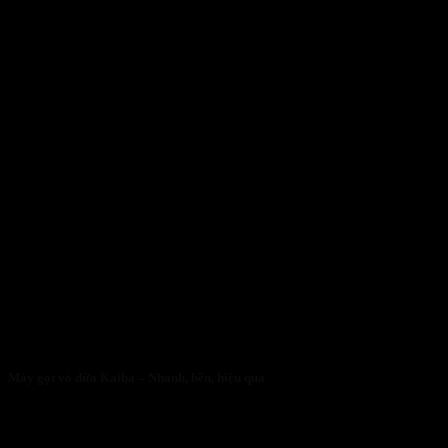
Máy gọt vỏ dừa Kaiba – Nhanh, bền, hiệu quả
05/05/2026