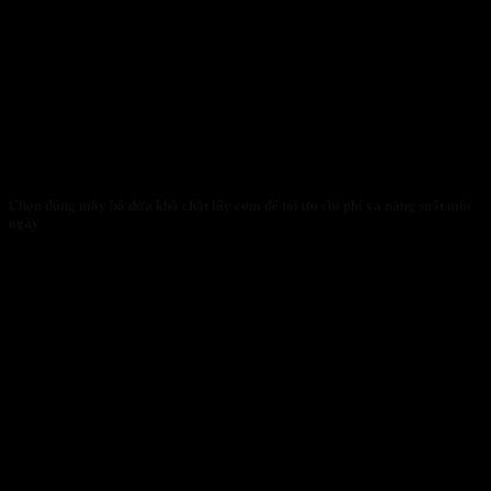
Chọn đúng máy bổ dừa khô chặt lấy cơm để tối ưu chi phí và năng suất mỗi
ngày
30/01/2026