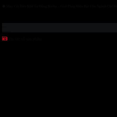
🥥 Máy Cắt Dừa Khô Tự Động Kaiba – Giải Pháp Hiện Đại Cho Ngành Chế B
1. Thực trạng ngành chế biến dừa hiện nay Ngành chế biến dừa tại Việ
12
Th11
Tin tức về sản phẩm