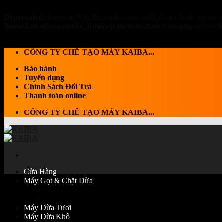
Deprecated
: Function WP_Dependencies->add_data() được gọi với 
/home2/akaibaco/public_html/wp-includes/functions.php
on line
6
Skip to content
CÔNG TY CHẾ TẠO MÁY KAIBA...
Bảo hành
Tuyển dụng
Chính Sách Đổi Trả
Thanh toán online
CÔNG TY CHẾ TẠO MÁY KAIBA...
Cửa Hàng
Máy Gọt & Chặt Dừa
Máy Chặt dừa
Máy Gọt Dừa
Máy Dừa Tươi
Máy Dừa Khô