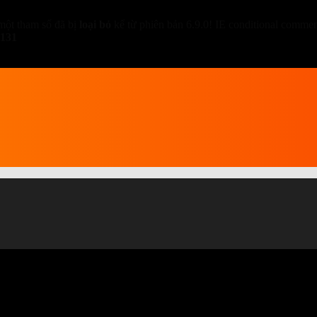
một tham số đã bị
loại bỏ
kể từ phiên bản 6.9.0! IE conditional comment
131