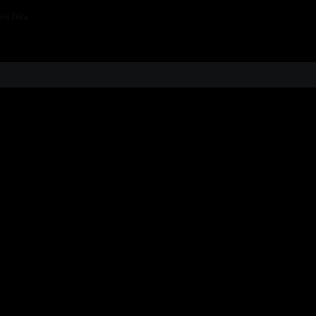
iến Dừa
t...