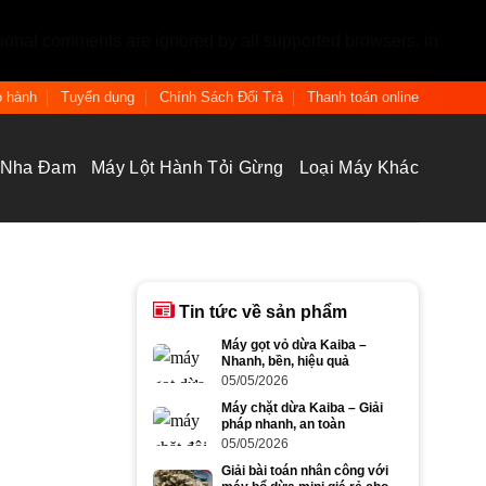
tional comments are ignored by all supported browsers. in
 hành
Tuyển dụng
Chính Sách Đổi Trả
Thanh toán online
 Nha Đam
Máy Lột Hành Tỏi Gừng
Loại Máy Khác
Tin tức về sản phẩm
Máy gọt vỏ dừa Kaiba –
Nhanh, bền, hiệu quả
05/05/2026
Máy chặt dừa Kaiba – Giải
pháp nhanh, an toàn
05/05/2026
Giải bài toán nhân công với