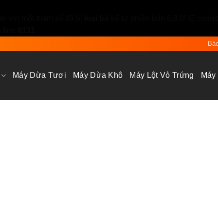
i với một tham số đã bị
loại bỏ
kể từ phiên bản 6.9.0! IE condi
 line
6131
Bảo
Máy Dừa Tươi
Máy Dừa Khô
Máy Lột Vỏ Trứng
Máy