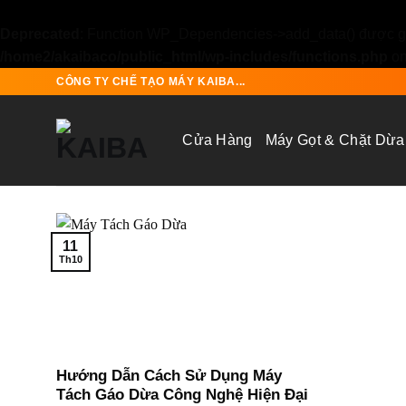
Deprecated
: Function WP_Dependencies->add_data() được gọ
/home2/akaibaco/public_html/wp-includes/functions.php
on
Skip
CÔNG TY CHẾ TẠO MÁY KAIBA...
to
content
Cửa Hàng
Máy Gọt & Chặt Dừa
11
Th10
Hướng Dẫn Cách Sử Dụng Máy
Tách Gáo Dừa Công Nghệ Hiện Đại