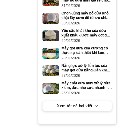
máy bổ dừa mini giá rẻ cho
dừa to và dừa nhỏ
31/01/2026
Chọn đúng máy bổ dừa khô
chặt lấy cơm để tối ưu chi
phí và năng suất mỗi ngày
30/01/2026
Yêu cầu khắt khe của dừa
xuất khẩu được máy gọt dừa
bằng điện đáp ứng ra sao?
29/01/2026
Máy gọt dừa kim cương có
thực sự cần thiết khi làm
dừa xuất khẩu số lượng lớn?
28/01/2026
Năng lực xử lý liên tục của
máy gọt dừa bằng điện khi
gọt dừa to trong cao điểm
27/01/2026
mùa vụ
Máy chặt dừa mini xử lý dừa
xiêm, dừa nhỏ cực nhanh –
tiết kiệm công lao động
26/01/2026
Xem tất cả bài viết