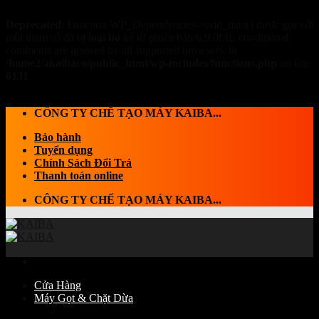
Deprecated
: Function WP_Dependencies->add_data() được gọi với
một tham số đã bị
loại bỏ
kể từ phiên bản 6.9.0! IE conditional
comments are ignored by all supported browsers. in
/home2/akaibaco/public_html/wp-includes/functions.php
on line
6131
Skip to content
CÔNG TY CHẾ TẠO MÁY KAIBA...
Bảo hành
Tuyển dụng
Chính Sách Đổi Trả
Thanh toán online
CÔNG TY CHẾ TẠO MÁY KAIBA...
Cửa Hàng
Máy Gọt & Chặt Dừa
Máy Chặt dừa