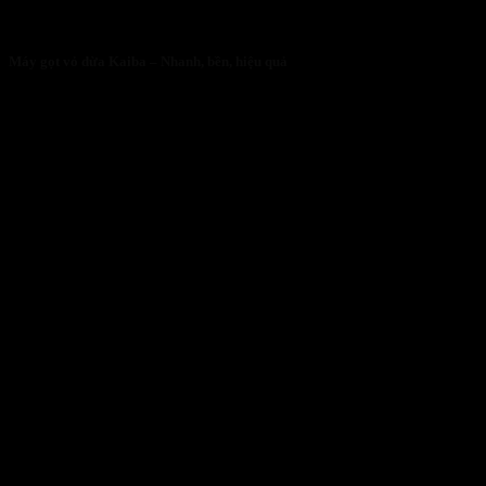
Máy gọt vỏ dừa Kaiba – Nhanh, bền, hiệu quả
05/05/2026