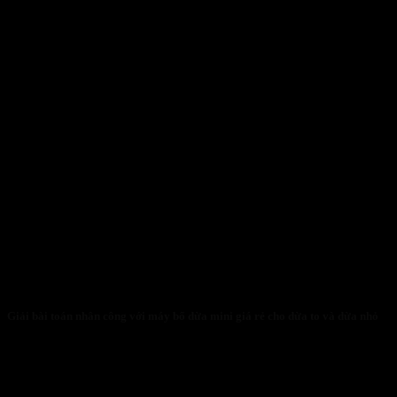
Giải bài toán nhân công với máy bổ dừa mini giá rẻ cho dừa to và dừa nhỏ
31/01/2026