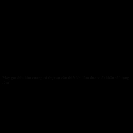
Máy gọt dừa kim cương có thực sự cần thiết khi làm dừa xuất khẩu số lượng
lớn?
28/01/2026