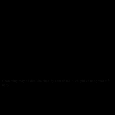
Chọn đúng máy bổ dừa khô chặt lấy cơm để tối ưu chi phí và năng suất mỗi
ngày
30/01/2026