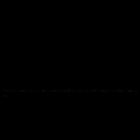
Yêu cầu khắt khe của dừa xuất khẩu được máy gọt dừa bằng điện đáp ứng ra
sao?
29/01/2026