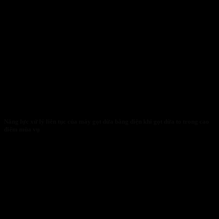
Năng lực xử lý liên tục của máy gọt dừa bằng điện khi gọt dừa to trong cao
điểm mùa vụ
27/01/2026