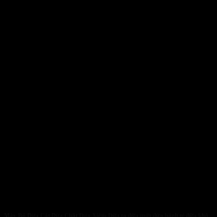
Máy Bổ Dừa Cắt Dừa Chặt Dừa Xiêm Dừa ta dừa mứt dừa bánh tẻ dừa khô