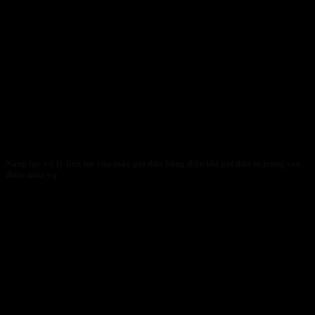
Năng lực xử lý liên tục của máy gọt dừa bằng điện khi gọt dừa to trong cao
điểm mùa vụ
27/01/2026