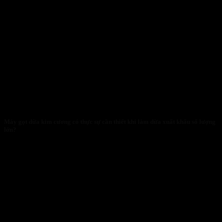
Máy gọt dừa kim cương có thực sự cần thiết khi làm dừa xuất khẩu số lượng
lớn?
28/01/2026