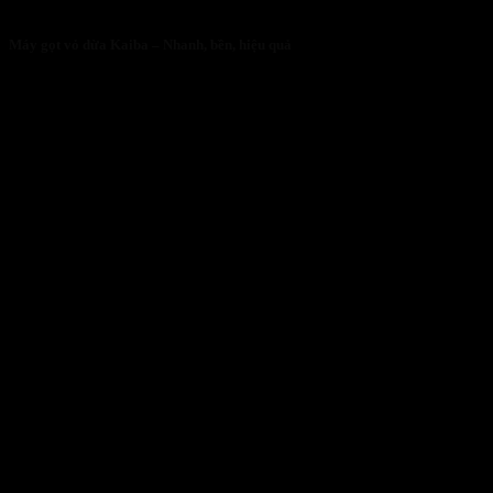
Máy gọt vỏ dừa Kaiba – Nhanh, bền, hiệu quả
05/05/2026