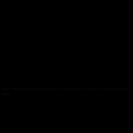
Chọn đúng máy bổ dừa khô chặt lấy cơm để tối ưu chi phí và năng suất mỗi
ngày
30/01/2026