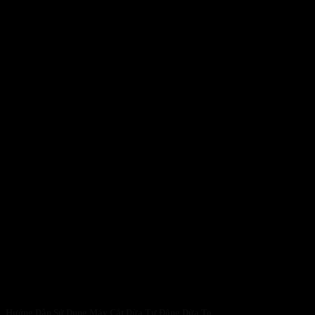
Hướng Dẫn Sử Dụng Máy Cắt Dừa Tự Động Dừa To