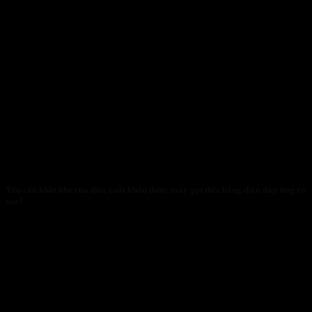
Yêu cầu khắt khe của dừa xuất khẩu được máy gọt dừa bằng điện đáp ứng ra
sao?
29/01/2026