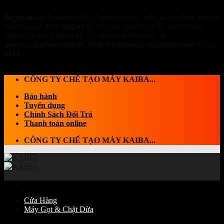
Deprecated
: Function WP_Dependencies->add_data() được gọi với
một tham số đã bị
loại bỏ
kể từ phiên bản 6.9.0! IE conditional
comments are ignored by all supported browsers. in
/home2/akaibaco/public_html/wp-includes/functions.php
on line
6131
Skip to content
CÔNG TY CHẾ TẠO MÁY KAIBA...
Bảo hành
Tuyển dụng
Chính Sách Đổi Trả
Thanh toán online
CÔNG TY CHẾ TẠO MÁY KAIBA...
Cửa Hàng
Máy Gọt & Chặt Dừa
Máy Chặt dừa