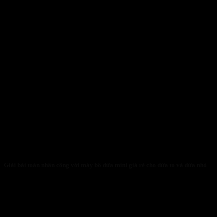
Giải bài toán nhân công với máy bổ dừa mini giá rẻ cho dừa to và dừa nhỏ
31/01/2026