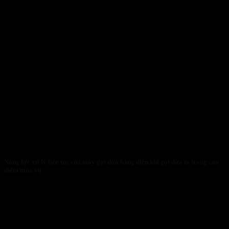
Năng lực xử lý liên tục của máy gọt dừa bằng điện khi gọt dừa to trong cao
điểm mùa vụ
27/01/2026