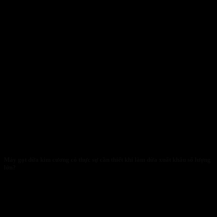
Máy gọt dừa kim cương có thực sự cần thiết khi làm dừa xuất khẩu số lượng
lớn?
28/01/2026