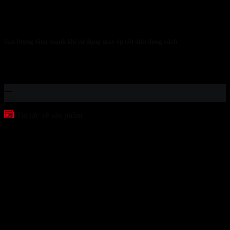
Sản lượng tăng mạnh khi sử dụng máy ép cốt dừa đúng cách
ĐỘT PHÁ DOANH THU: CHIẾN LƯỢC TỐI ƯU SẢN
LƯỢNG ÉP CỐT DỪA BẰNG CÔNG...
12
Th1
Tin tức về sản phẩm