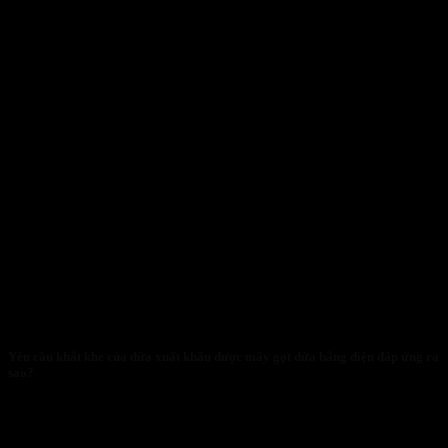
Yêu cầu khắt khe của dừa xuất khẩu được máy gọt dừa bằng điện đáp ứng ra
sao?
29/01/2026