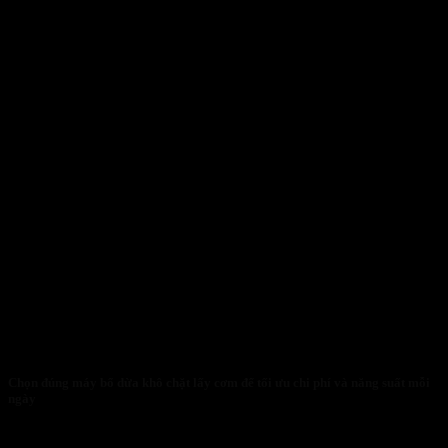
Chọn đúng máy bổ dừa khô chặt lấy cơm để tối ưu chi phí và năng suất mỗi
ngày
30/01/2026