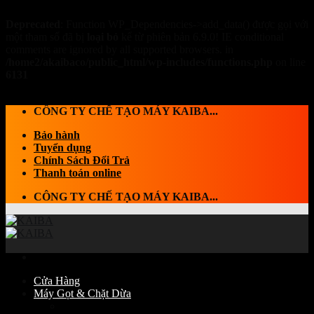
Deprecated
: Function WP_Dependencies->add_data() được gọi với
một tham số đã bị
loại bỏ
kể từ phiên bản 6.9.0! IE conditional
comments are ignored by all supported browsers. in
/home2/akaibaco/public_html/wp-includes/functions.php
on line
6131
Skip to content
CÔNG TY CHẾ TẠO MÁY KAIBA...
Bảo hành
Tuyển dụng
Chính Sách Đổi Trả
Thanh toán online
CÔNG TY CHẾ TẠO MÁY KAIBA...
Cửa Hàng
Máy Gọt & Chặt Dừa
Máy Chặt dừa