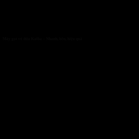
Máy gọt vỏ dừa Kaiba – Nhanh, bền, hiệu quả
05/05/2026