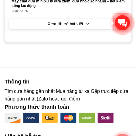
Máy chặt dừa mini xử lý dừa xiêm, dừa nhỏ cực nhanh – tiết kiệm
công lao động
26/01/2026
Xin chào! Chúng tôi có thể
giúp gì cho bạn?
Xem tất cả bài viết
Thông tin
Tìm cửa hàng gần nhất
Mua hàng từ xa
Gặp trực tiếp cửa
hàng gần nhất (Zalo hoặc gọi điện)
Phương thức thanh toán