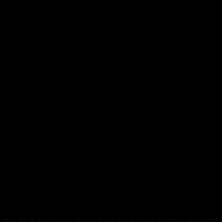
Máy đục lỗ dừa hỗ trợ gì cho người kinh doanh dừa tại Việt Nam năm 2025?