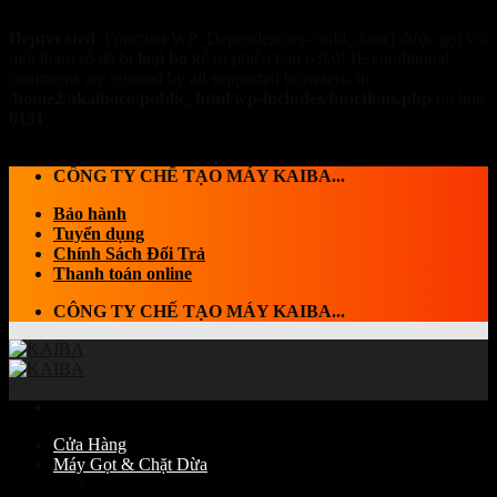
Deprecated
: Function WP_Dependencies->add_data() được gọi với
một tham số đã bị
loại bỏ
kể từ phiên bản 6.9.0! IE conditional
comments are ignored by all supported browsers. in
/home2/akaibaco/public_html/wp-includes/functions.php
on line
6131
Skip to content
CÔNG TY CHẾ TẠO MÁY KAIBA...
Bảo hành
Tuyển dụng
Chính Sách Đổi Trả
Thanh toán online
CÔNG TY CHẾ TẠO MÁY KAIBA...
Cửa Hàng
Máy Gọt & Chặt Dừa
Máy Chặt dừa