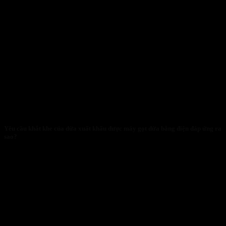
Yêu cầu khắt khe của dừa xuất khẩu được máy gọt dừa bằng điện đáp ứng ra
sao?
29/01/2026