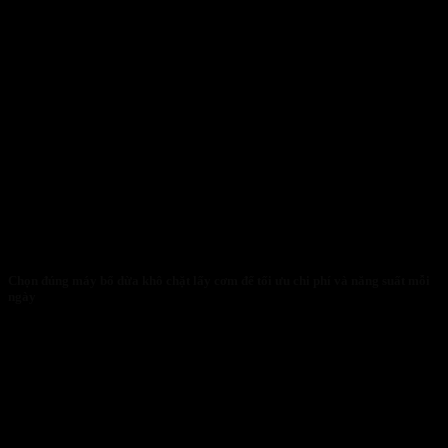
Chọn đúng máy bổ dừa khô chặt lấy cơm để tối ưu chi phí và năng suất mỗi
ngày
30/01/2026