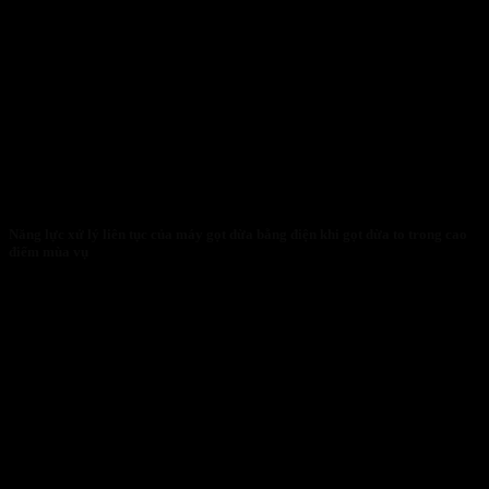
Năng lực xử lý liên tục của máy gọt dừa bằng điện khi gọt dừa to trong cao
điểm mùa vụ
27/01/2026