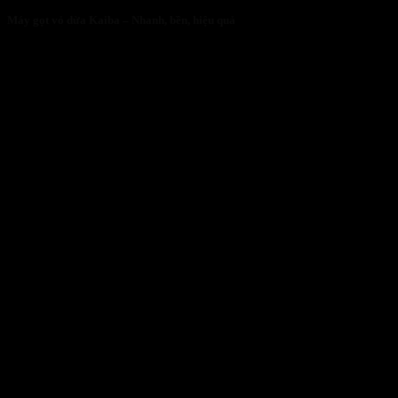
Máy gọt vỏ dừa Kaiba – Nhanh, bền, hiệu quả
05/05/2026