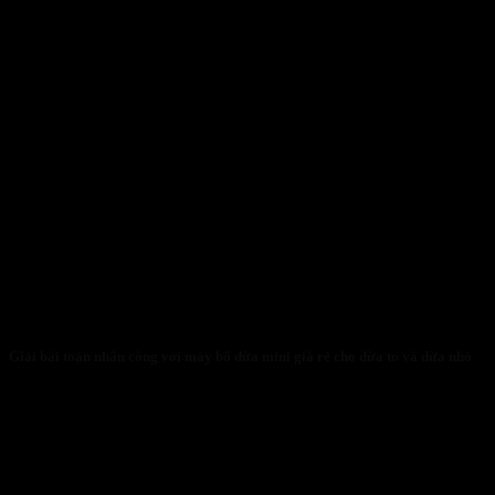
Giải bài toán nhân công với máy bổ dừa mini giá rẻ cho dừa to và dừa nhỏ
31/01/2026