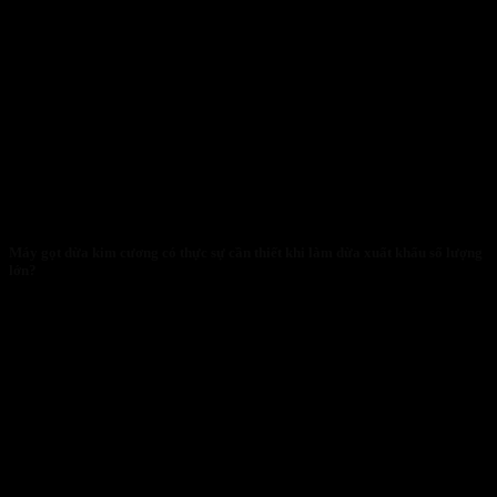
Máy gọt dừa kim cương có thực sự cần thiết khi làm dừa xuất khẩu số lượng
lớn?
28/01/2026